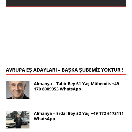
DETAYLARI>]
DETAYLARI>]
İstanbul Yalçın Bey 63 Yaş 0546 786
78 19 WhatsApp
Selamlar ben güzel İstanbul dan Yalçın. 63 yaş.
Kendim 178 boy,unda 72 kilolu sportif yapılı olarak
uygun bir rafika arıyorum. Ana dilimizin yanı sıra
tahsilimi
[İLAN DETAYLARI>]
AVRUPA EŞ ADAYLARI – BAŞKA ŞUBEMİZ YOKTUR !
Almanya – Tahir Bey 61 Yaş Mühendis +49
170 8009353 WhatsApp
Almanya – Erdal Bey 52 Yaş +49 172 6173111
WhatsApp