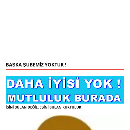
0543 201 13 25 WhatsApp
Konyada yaşiyorum.yaş 42 eşim.vefat etti yanliz
yaşiyorum kizim var hayatini annannesinde idame
ettiriyor ortaokula başlayacak sigara alkol
kullanmiyorum.evim.işim arabam.var namazlarimi
kilmaya ozen gosteren vicdanli edepli
[İLAN
DETAYLARI>]
BAŞKA ŞUBEMİZ YOKTUR !
İŞİNİ BULAN DEĞİL, EŞİNİ BULAN KURTULUR