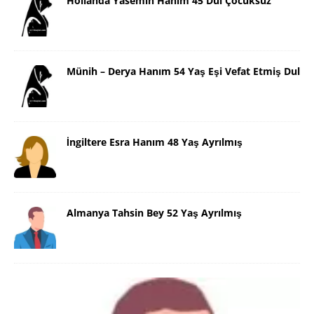
Hollanda Yasemin Hanım 45 Dul Çocuksuz
Münih – Derya Hanım 54 Yaş Eşi Vefat Etmiş Dul
İngiltere Esra Hanım 48 Yaş Ayrılmış
Almanya Tahsin Bey 52 Yaş Ayrılmış