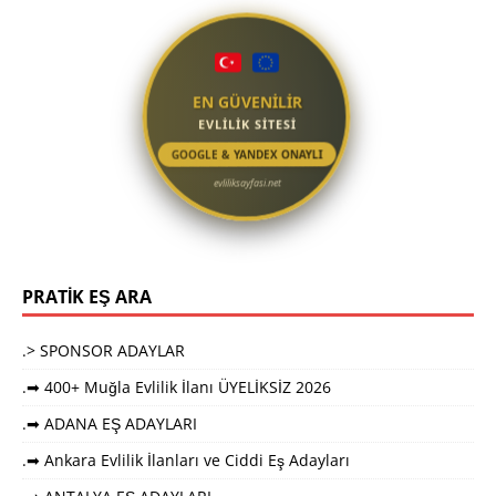
EN GÜVENİLİR
EVLİLİK SİTESİ
GOOGLE & YANDEX ONAYLI
evliliksayfasi.net
PRATİK EŞ ARA
.> SPONSOR ADAYLAR
.➡ 400+ Muğla Evlilik İlanı ÜYELİKSİZ 2026
.➡ ADANA EŞ ADAYLARI
.➡ Ankara Evlilik İlanları ve Ciddi Eş Adayları