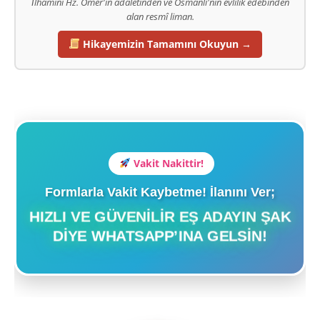
İlhamını Hz. Ömer'in adaletinden ve Osmanlı'nın evlilik edebinden
alan resmî liman.
Hikayemizin Tamamını Okuyun →
Vakit Nakittir!
Formlarla Vakit Kaybetme! İlanını Ver;
HIZLI VE GÜVENILIR EŞ ADAYIN ŞAK
DIYE WHATSAPP’INA GELSIN!