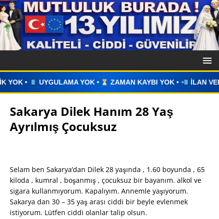
 •
ZAMAN KAYBI YOK •
İLAN VERİN •
WHATSAPP ÜZERİNDE
Sakarya Dilek Hanım 28 Yaş
Ayrılmış Çocuksuz
Selam ben Sakarya’dan Dilek 28 yaşında , 1.60 boyunda , 65
kiloda , kumral , boşanmış , çocuksuz bir bayanım. alkol ve
sigara kullanmıyorum. Kapalıyım. Annemle yaşıyorum.
Sakarya dan 30 – 35 yaş arası ciddi bir beyle evlenmek
istiyorum. Lütfen ciddi olanlar talip olsun.