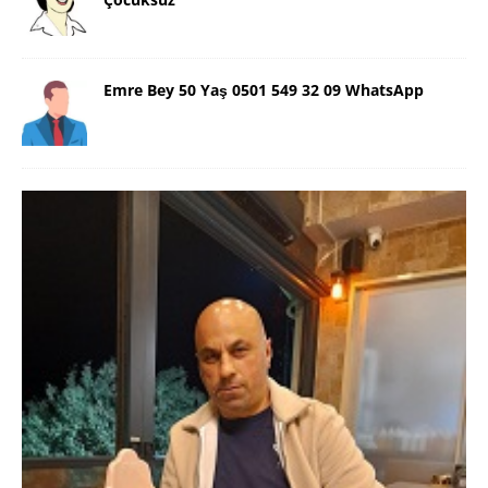
Emre Bey 50 Yaş 0501 549 32 09 WhatsApp
Danimarka Mustafa Bey 45 Yaş +45
42 48 17 28 WhatsApp
Lütfen Danimarka dışı aramasın. Selam ben
Danimarka’dan Mustafa 45 yaşında, 1.88 boyunda,
98 kiloda, Kumral, ayrılmış bir beyim. Alkol yok.
Sigara var. Maddi sıkıntım yok.
[İLAN DETAYLARI>]