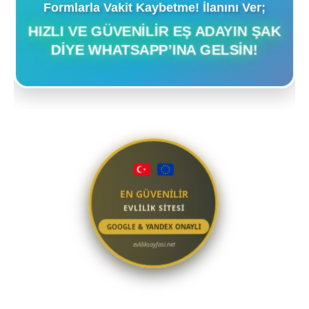
Formlarla Vakit Kaybetme! İlanını Ver;
HIZLI VE GÜVENILIR EŞ ADAYIN ŞAK
DIYE WHATSAPP’INA GELSIN!
EN GÜVENİLİR
EVLİLİK SİTESİ
GOOGLE & YANDEX ONAYLI
evliliksayfasi.net