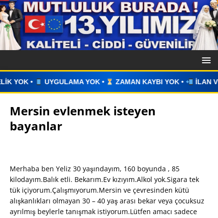
YOK •
ZAMAN KAYBI YOK •
İLAN VERİN •
WHATSAPP ÜZER
Mersin evlenmek isteyen
bayanlar
Merhaba ben Yeliz 30 yaşındayım, 160 boyunda , 85
kilodayım.Balık etli. Bekarım.Ev kızıyım.Alkol yok.Sigara tek
tük içiyorum.Çalışmıyorum.Mersin ve çevresinden kütü
alışkanlıkları olmayan 30 – 40 yaş arası bekar veya çocuksuz
ayrılmış beylerle tanışmak istiyorum.Lütfen amacı sadece