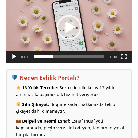
oynatıcı
00:00
00:10
Neden Evlilik Portalı?
13 Yıllık Tecrübe:
Sektörde dile kolay 13 yıldır
alnımız ak, başımız dik hizmet veriyoruz.
Sıfır Şikayet:
Bugüne kadar hakkımızda tek bir
şikayet dahi olmamıştır.
Belgeli ve Resmî Esnaf:
Esnaf muafiyeti
kapsamında, peşin vergisini ödeyen, tamamen yasal
bir platformuz.