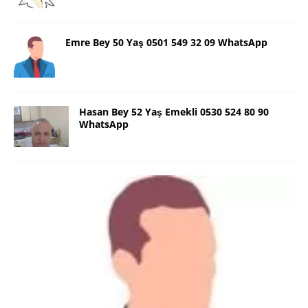
Emre Bey 50 Yaş 0501 549 32 09 WhatsApp
Hasan Bey 52 Yaş Emekli 0530 524 80 90
WhatsApp
Danimarka Mustafa Bey 45 Yaş +45
42 48 17 28 WhatsApp
Lütfen Danimarka dışı aramasın. Selam ben
Danimarka’dan Mustafa 45 yaşında, 1.88 boyunda,
98 kiloda, Kumral, ayrılmış bir beyim. Alkol yok.
Sigara var. Maddi sıkıntım yok.
[İLAN DETAYLARI>]