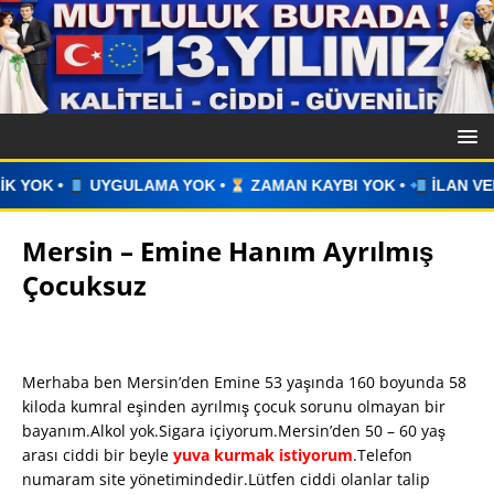
 YOK •
ZAMAN KAYBI YOK •
İLAN VERİN •
WHATSAPP ÜZE
Mersin – Emine Hanım Ayrılmış
Çocuksuz
Merhaba ben Mersin’den Emine 53 yaşında 160 boyunda 58
kiloda kumral eşinden ayrılmış çocuk sorunu olmayan bir
bayanım.Alkol yok.Sigara içiyorum.Mersin’den 50 – 60 yaş
arası ciddi bir beyle
yuva kurmak istiyorum
.Telefon
numaram site yönetimindedir.Lütfen ciddi olanlar talip