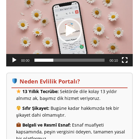
oynatıcı
00:00
00:10
Neden Evlilik Portalı?
13 Yıllık Tecrübe:
Sektörde dile kolay 13 yıldır
alnımız ak, başımız dik hizmet veriyoruz.
Sıfır Şikayet:
Bugüne kadar hakkımızda tek bir
şikayet dahi olmamıştır.
Belgeli ve Resmî Esnaf:
Esnaf muafiyeti
kapsamında, peşin vergisini ödeyen, tamamen yasal
bir platformuz.