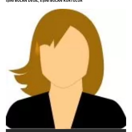
İŞİNİ BULAN DEĞİL, EŞİNİ BULAN KURTULUR