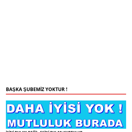
Mehmet Bey 42 Yaş Kamu Çalışanı
0543 201 13 25 WhatsApp
Konyada yaşiyorum.yaş 42 eşim.vefat etti yanliz
yaşiyorum kizim var hayatini annannesinde idame
ettiriyor ortaokula başlayacak sigara alkol
kullanmiyorum.evim.işim arabam.var namazlarimi
kilmaya ozen gosteren vicdanli edepli
[İLAN
DETAYLARI>]
BAŞKA ŞUBEMİZ YOKTUR !