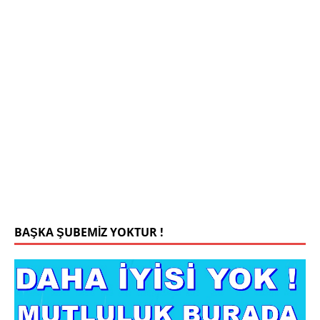
Mehmet Bey 42 Yaş Kamu Çalışanı
0543 201 13 25 WhatsApp
Konyada yaşiyorum.yaş 42 eşim.vefat etti yanliz
yaşiyorum kizim var hayatini annannesinde idame
ettiriyor ortaokula başlayacak sigara alkol
kullanmiyorum.evim.işim arabam.var namazlarimi
kilmaya ozen gosteren vicdanli edepli
[İLAN
DETAYLARI>]
BAŞKA ŞUBEMİZ YOKTUR !