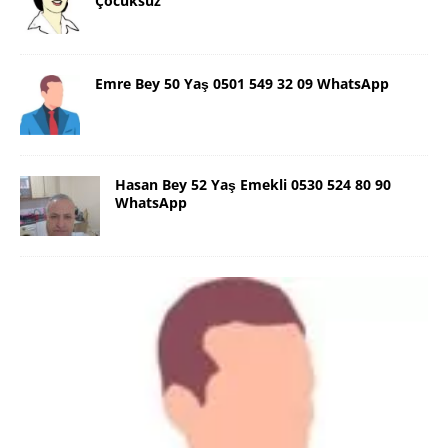
Çocuksuz
Emre Bey 50 Yaş 0501 549 32 09 WhatsApp
Hasan Bey 52 Yaş Emekli 0530 524 80 90
WhatsApp
Danimarka Mustafa Bey 45 Yaş +45
42 48 17 28 WhatsApp
Lütfen Danimarka dışı aramasın. Selam ben
Danimarka’dan Mustafa 45 yaşında, 1.88 boyunda,
98 kiloda, Kumral, ayrılmış bir beyim. Alkol yok.
Sigara var. Maddi sıkıntım yok.
[İLAN DETAYLARI>]