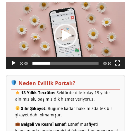
Video
oynatıcı
00:00
00:10
Neden Evlilik Portalı?
13 Yıllık Tecrübe:
Sektörde dile kolay 13 yıldır
alnımız ak, başımız dik hizmet veriyoruz.
Sıfır Şikayet:
Bugüne kadar hakkımızda tek bir
şikayet dahi olmamıştır.
Belgeli ve Resmî Esnaf:
Esnaf muafiyeti
kapsamında, peşin vergisini ödeyen, tamamen yasal