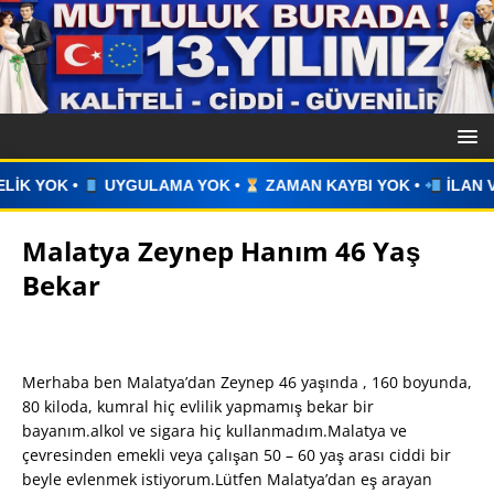
A YOK •
ZAMAN KAYBI YOK •
İLAN VERİN •
WHATSAPP ÜZ
Malatya Zeynep Hanım 46 Yaş
Bekar
Merhaba ben Malatya’dan Zeynep 46 yaşında , 160 boyunda,
80 kiloda, kumral hiç evlilik yapmamış bekar bir
bayanım.alkol ve sigara hiç kullanmadım.Malatya ve
çevresinden emekli veya çalışan 50 – 60 yaş arası ciddi bir
beyle evlenmek istiyorum.Lütfen Malatya’dan eş arayan