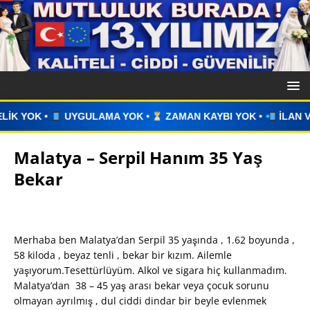
MA YOK •
ZAMAN KAYBI YOK •
İLAN VERİN •
WHATSAPP Ü
Malatya – Serpil Hanım 35 Yaş
Bekar
Merhaba ben Malatya’dan Serpil 35 yaşında , 1.62 boyunda ,
58 kiloda , beyaz tenli , bekar bir kızım. Ailemle
yaşıyorum.Tesettürlüyüm. Alkol ve sigara hiç kullanmadım.
Malatya’dan 38 – 45 yaş arası bekar veya çocuk sorunu
olmayan ayrılmış , dul ciddi dindar bir beyle evlenmek