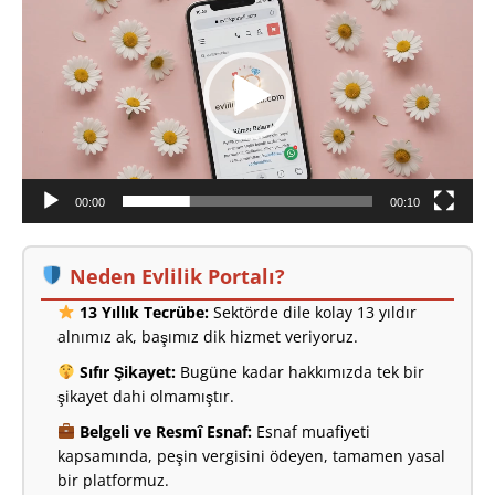
oynatıcı
00:00
00:10
Neden Evlilik Portalı?
13 Yıllık Tecrübe:
Sektörde dile kolay 13 yıldır
alnımız ak, başımız dik hizmet veriyoruz.
Sıfır Şikayet:
Bugüne kadar hakkımızda tek bir
şikayet dahi olmamıştır.
Belgeli ve Resmî Esnaf:
Esnaf muafiyeti
kapsamında, peşin vergisini ödeyen, tamamen yasal
bir platformuz.