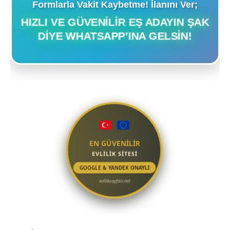
Formlarla Vakit Kaybetme! İlanını Ver;
HIZLI VE GÜVENILIR EŞ ADAYIN ŞAK
DIYE WHATSAPP’INA GELSIN!
EN GÜVENİLİR
EVLİLİK SİTESİ
GOOGLE & YANDEX ONAYLI
evliliksayfasi.net