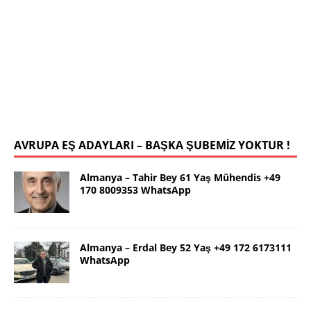
İstanbul Yalçın Bey 63 Yaş 0546 786
78 19 WhatsApp
Selamlar ben güzel İstanbul dan Yalçın. 63 yaş.
Kendim 178 boy,unda 72 kilolu sportif yapılı olarak
uygun bir rafika arıyorum. Ana dilimizin yanı sıra
tahsilimi
[İLAN DETAYLARI>]
AVRUPA EŞ ADAYLARI – BAŞKA ŞUBEMİZ YOKTUR !
Almanya – Tahir Bey 61 Yaş Mühendis +49
170 8009353 WhatsApp
Almanya – Erdal Bey 52 Yaş +49 172 6173111
WhatsApp