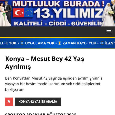
 YOK •
ZAMAN KAYBI YOK •
İLAN VERİN •
WHATSAPP ÜZE
Konya – Mesut Bey 42 Yaş
Ayrılmış
Ben Konya’dan Mesut 42 yaşında eşinden ayrılmış yalnız
yaşayan bir beyim maddi sorunum yok ciddi taliplerimi
bekliyorum
KONYA 42 YAŞ EŞ ARAMA