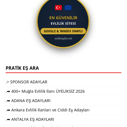
EN GÜVENİLİR
EVLİLİK SİTESİ
GOOGLE & YANDEX ONAYLI
evliliksayfasi.net
PRATİK EŞ ARA
.> SPONSOR ADAYLAR
.➡ 400+ Muğla Evlilik İlanı ÜYELİKSİZ 2026
.➡ ADANA EŞ ADAYLARI
.➡ Ankara Evlilik İlanları ve Ciddi Eş Adayları
.➡ ANTALYA EŞ ADAYLARI