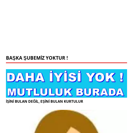
Konyada yaşiyorum.yaş 42 eşim.vefat etti yanliz
yaşiyorum kizim var hayatini annannesinde idame
ettiriyor ortaokula başlayacak sigara alkol
kullanmiyorum.evim.işim arabam.var namazlarimi
kilmaya ozen gosteren vicdanli edepli
[İLAN
DETAYLARI>]
BAŞKA ŞUBEMİZ YOKTUR !
İŞİNİ BULAN DEĞİL, EŞİNİ BULAN KURTULUR