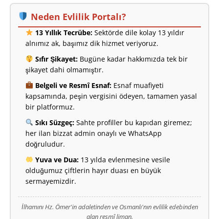
Neden Evlilik Portalı?
13 Yıllık Tecrübe:
Sektörde dile kolay 13 yıldır
alnımız ak, başımız dik hizmet veriyoruz.
Sıfır Şikayet:
Bugüne kadar hakkımızda tek bir
şikayet dahi olmamıştır.
Belgeli ve Resmî Esnaf:
Esnaf muafiyeti
kapsamında, peşin vergisini ödeyen, tamamen yasal
bir platformuz.
Sıkı Süzgeç:
Sahte profiller bu kapıdan giremez;
her ilan bizzat admin onaylı ve WhatsApp
doğruludur.
Yuva ve Dua:
13 yılda evlenmesine vesile
olduğumuz çiftlerin hayır duası en büyük
sermayemizdir.
İlhamını Hz. Ömer'in adaletinden ve Osmanlı'nın evlilik edebinden
alan resmî liman.