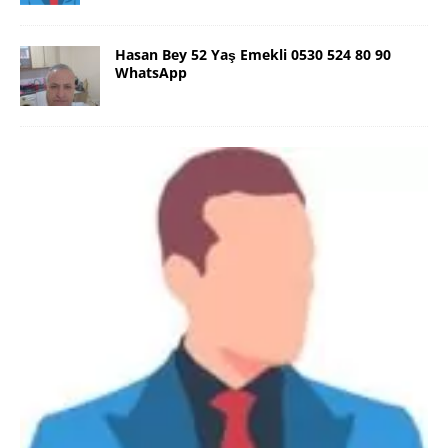
Hasan Bey 52 Yaş Emekli 0530 524 80 90
WhatsApp
Danimarka Mustafa Bey 45 Yaş +45
42 48 17 28 WhatsApp
Lütfen Danimarka dışı aramasın. Selam ben
Danimarka’dan Mustafa 45 yaşında, 1.88 boyunda,
98 kiloda, Kumral, ayrılmış bir beyim. Alkol yok.
Sigara var. Maddi sıkıntım yok.
[İLAN DETAYLARI>]