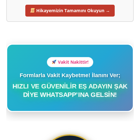
Hikayemizin Tamamını Okuyun →
Vakit Nakittir!
Formlarla Vakit Kaybetme! İlanını Ver;
HIZLI VE GÜVENILIR EŞ ADAYIN ŞAK
DIYE WHATSAPP’INA GELSIN!