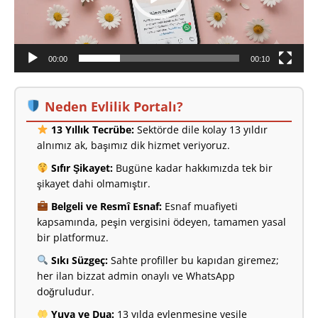
00:00
00:10
Neden Evlilik Portalı?
13 Yıllık Tecrübe:
Sektörde dile kolay 13 yıldır
alnımız ak, başımız dik hizmet veriyoruz.
Sıfır Şikayet:
Bugüne kadar hakkımızda tek bir
şikayet dahi olmamıştır.
Belgeli ve Resmî Esnaf:
Esnaf muafiyeti
kapsamında, peşin vergisini ödeyen, tamamen yasal
bir platformuz.
Sıkı Süzgeç:
Sahte profiller bu kapıdan giremez;
her ilan bizzat admin onaylı ve WhatsApp
doğruludur.
Yuva ve Dua:
13 yılda evlenmesine vesile