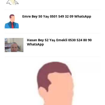
Emre Bey 50 Yaş 0501 549 32 09 WhatsApp
Hasan Bey 52 Yaş Emekli 0530 524 80 90
WhatsApp
Danimarka Mustafa Bey 45 Yaş +45
42 48 17 28 WhatsApp
Lütfen Danimarka dışı aramasın. Selam ben
Danimarka’dan Mustafa 45 yaşında, 1.88 boyunda,
98 kiloda, Kumral, ayrılmış bir beyim. Alkol yok.
Sigara var. Maddi sıkıntım yok.
[İLAN DETAYLARI>]