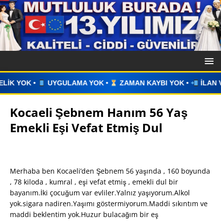
 YOK •
ZAMAN KAYBI YOK •
İLAN VERİN •
WHATSAPP ÜZE
Kocaeli Şebnem Hanım 56 Yaş
Emekli Eşi Vefat Etmiş Dul
Merhaba ben Kocaeli’den Şebnem 56 yaşında , 160 boyunda
, 78 kiloda , kumral , eşi vefat etmiş , emekli dul bir
bayanım.İki çocuğum var evliler.Yalnız yaşıyorum.Alkol
yok.sigara nadiren.Yaşımı göstermiyorum.Maddi sıkıntım ve
maddi beklentim yok.Huzur bulacağım bir eş