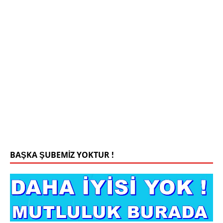
Mehmet Bey 42 Yaş Kamu Çalışanı
0543 201 13 25 WhatsApp
Konyada yaşiyorum.yaş 42 eşim.vefat etti yanliz
yaşiyorum kizim var hayatini annannesinde idame
ettiriyor ortaokula başlayacak sigara alkol
kullanmiyorum.evim.işim arabam.var namazlarimi
kilmaya ozen gosteren vicdanli edepli
[İLAN
DETAYLARI>]
BAŞKA ŞUBEMİZ YOKTUR !