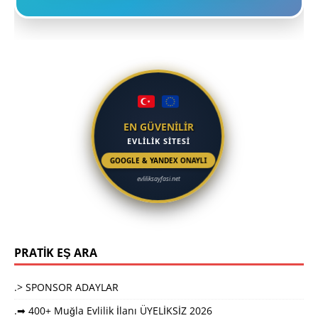
EN GÜVENİLİR
EVLİLİK SİTESİ
GOOGLE & YANDEX ONAYLI
evliliksayfasi.net
PRATİK EŞ ARA
.> SPONSOR ADAYLAR
.➡ 400+ Muğla Evlilik İlanı ÜYELİKSİZ 2026