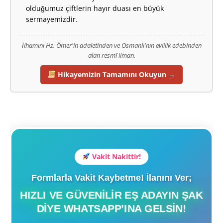
olduğumuz çiftlerin hayır duası en büyük
sermayemizdir.
İlhamını Hz. Ömer'in adaletinden ve Osmanlı'nın evlilik edebinden
alan resmî liman.
Hikayemizin Tamamını Okuyun →
Vakit Nakittir!
Formlarla Vakit Kaybetme! İlanını Ver;
HIZLI VE GÜVENILIR EŞ ADAYIN ŞAK
DIYE WHATSAPP’INA GELSIN!