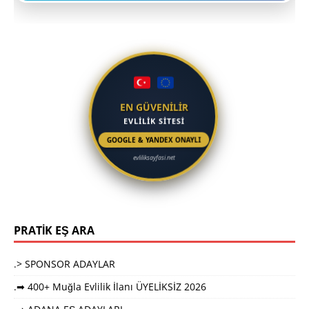
EN GÜVENİLİR
EVLİLİK SİTESİ
GOOGLE & YANDEX ONAYLI
evliliksayfasi.net
PRATİK EŞ ARA
.> SPONSOR ADAYLAR
.➡ 400+ Muğla Evlilik İlanı ÜYELİKSİZ 2026