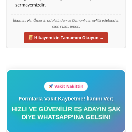
sermayemizdir.
İlhamını Hz. Ömer'in adaletinden ve Osmanlı'nın evlilik edebinden
alan resmî liman.
Hikayemizin Tamamını Okuyun →
Vakit Nakittir!
Formlarla Vakit Kaybetme! İlanını Ver;
HIZLI VE GÜVENILIR EŞ ADAYIN ŞAK
DIYE WHATSAPP’INA GELSIN!