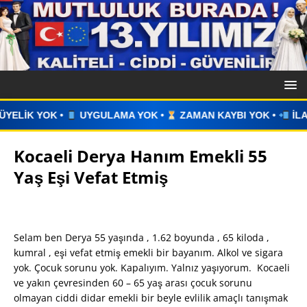
 YOK •
ZAMAN KAYBI YOK •
İLAN VERİN •
WHATSAPP ÜZE
Kocaeli Derya Hanım Emekli 55
Yaş Eşi Vefat Etmiş
Selam ben Derya 55 yaşında , 1.62 boyunda , 65 kiloda ,
kumral , eşi vefat etmiş emekli bir bayanım. Alkol ve sigara
yok. Çocuk sorunu yok. Kapalıyım. Yalnız yaşıyorum. Kocaeli
ve yakın çevresinden 60 – 65 yaş arası çocuk sorunu
olmayan ciddi didar emekli bir beyle evlilik amaçlı tanışmak