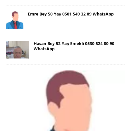
Emre Bey 50 Yaş 0501 549 32 09 WhatsApp
Hasan Bey 52 Yaş Emekli 0530 524 80 90
WhatsApp
Danimarka Mustafa Bey 45 Yaş +45
42 48 17 28 WhatsApp
Lütfen Danimarka dışı aramasın. Selam ben
Danimarka’dan Mustafa 45 yaşında, 1.88 boyunda,
98 kiloda, Kumral, ayrılmış bir beyim. Alkol yok.
Sigara var. Maddi sıkıntım yok.
[İLAN DETAYLARI>]