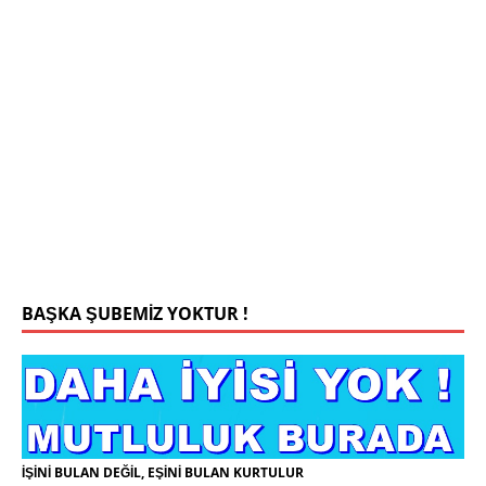
Mehmet Bey 42 Yaş Kamu Çalışanı
0543 201 13 25 WhatsApp
Konyada yaşiyorum.yaş 42 eşim.vefat etti yanliz
yaşiyorum kizim var hayatini annannesinde idame
ettiriyor ortaokula başlayacak sigara alkol
kullanmiyorum.evim.işim arabam.var namazlarimi
kilmaya ozen gosteren vicdanli edepli
[İLAN
DETAYLARI>]
BAŞKA ŞUBEMİZ YOKTUR !
İŞİNİ BULAN DEĞİL, EŞİNİ BULAN KURTULUR