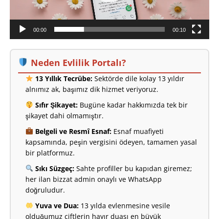
00:00
00:10
Neden Evlilik Portalı?
13 Yıllık Tecrübe:
Sektörde dile kolay 13 yıldır
alnımız ak, başımız dik hizmet veriyoruz.
Sıfır Şikayet:
Bugüne kadar hakkımızda tek bir
şikayet dahi olmamıştır.
Belgeli ve Resmî Esnaf:
Esnaf muafiyeti
kapsamında, peşin vergisini ödeyen, tamamen yasal
bir platformuz.
Sıkı Süzgeç:
Sahte profiller bu kapıdan giremez;
her ilan bizzat admin onaylı ve WhatsApp
doğruludur.
Yuva ve Dua:
13 yılda evlenmesine vesile
olduğumuz çiftlerin hayır duası en büyük