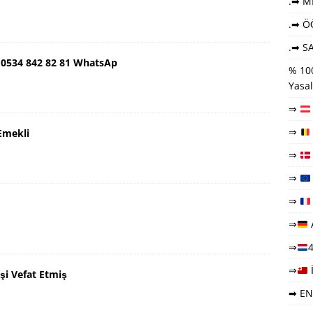
.➡ ME
.➡ Ö
.➡ SA
 0534 842 82 81 WhatsAp
% 100
Yasal
⇒
⇒
Emekli
⇒
⇒
⇒
⇒
⇒
4
⇒
şi Vefat Etmiş
➡ EN