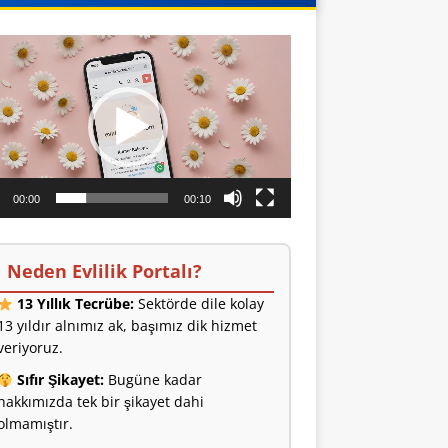
o
ıcı
00:00
00:10
Neden Evlilik Portalı?
13 Yıllık Tecrübe:
Sektörde dile kolay
13 yıldır alnımız ak, başımız dik hizmet
veriyoruz.
Sıfır Şikayet:
Bugüne kadar
hakkımızda tek bir şikayet dahi
olmamıştır.