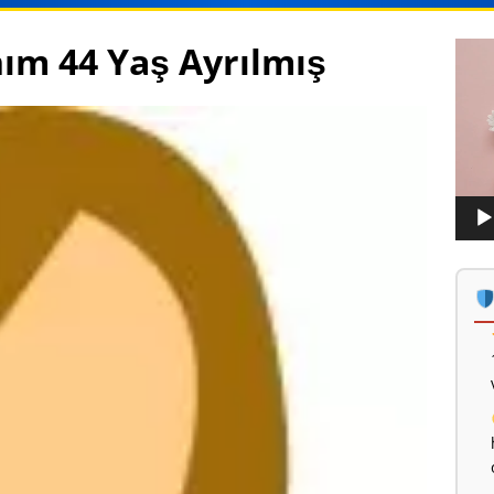
nım 44 Yaş Ayrılmış
Vide
oynat