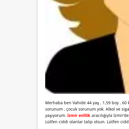
Merhaba ben Vahide 44 yaş , 1,59 boy , 60 
sorunum , çocuk sorunum yok. Alkol ve siga
yaşıyorum.
İzmir evlilik
aracılığıyla İzmir’d
Lütfen ciddi olanlar talip olsun. Lütfen cidd