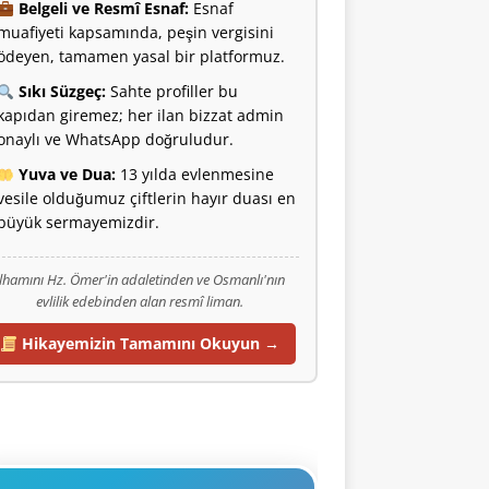
Belgeli ve Resmî Esnaf:
Esnaf
muafiyeti kapsamında, peşin vergisini
ödeyen, tamamen yasal bir platformuz.
Sıkı Süzgeç:
Sahte profiller bu
kapıdan giremez; her ilan bizzat admin
onaylı ve WhatsApp doğruludur.
Yuva ve Dua:
13 yılda evlenmesine
vesile olduğumuz çiftlerin hayır duası en
büyük sermayemizdir.
İlhamını Hz. Ömer'in adaletinden ve Osmanlı'nın
evlilik edebinden alan resmî liman.
Hikayemizin Tamamını Okuyun →