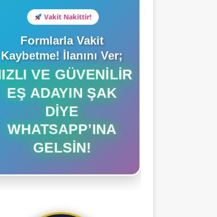
Vakit Nakittir!
Formlarla Vakit
Kaybetme! İlanını Ver;
HIZLI VE GÜVENILIR
EŞ ADAYIN ŞAK
DIYE
WHATSAPP’INA
GELSIN!