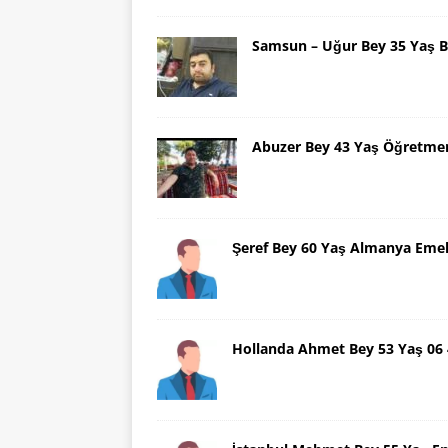
Samsun – Uğur Bey 35 Yaş B
Abuzer Bey 43 Yaş Öğretme
Şeref Bey 60 Yaş Almanya Emek
Hollanda Ahmet Bey 53 Yaş 06