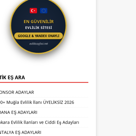
EN GÜVENİLİR
EVLİLİK SİTESİ
GOOGLE & YANDEX ONAYLI
evliliksayfasi.net
TİK EŞ ARA
PONSOR ADAYLAR
0+ Muğla Evlilik İlanı ÜYELİKSİZ 2026
DANA EŞ ADAYLARI
kara Evlilik İlanları ve Ciddi Eş Adayları
NTALYA EŞ ADAYLARI