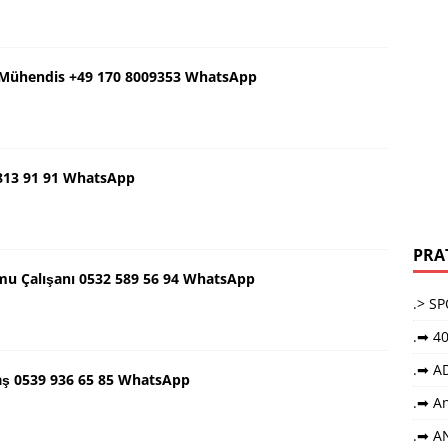
ş Mühendis +49 170 8009353 WhatsApp
 813 91 91 WhatsApp
PRA
mu Çalışanı 0532 589 56 94 WhatsApp
.> S
.➡ 40
.➡ A
aş 0539 936 65 85 WhatsApp
.➡ An
.➡ A