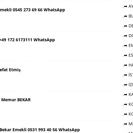
.➡ AY
Emekli 0545 273 69 66 WhatsApp
.➡ B
.➡ DE
.➡ D
 +49 172 6173111 WhatsApp
.➡ E
.➡ E
.➡ HA
efat Etmiş
.➡ İ
.➡ İ
.➡ K
aş Memur BEKAR
.➡ KO
.➡ K
.➡ M
ş Bekar Emekli 0531 993 40 56 WhatsApp