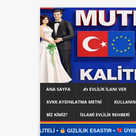
ANA SAYFA
✍️ EVLİLİK İLANI VER
KVKK AYDINLATMA METNI
KULLANIM
BIZ KIMIZ?
İSLAMI EVLILIK REHBERI
ELİ •
GİZLİLİK ESASTIR •
ÜYELİK YOK •
UYGUL