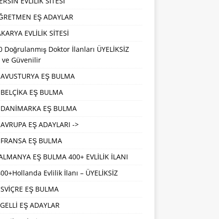
RSİN EVLİLİK SİTESİ
ĞRETMEN EŞ ADAYLAR
KARYA EVLİLİK SİTESİ
 Doğrulanmış Doktor İlanları ÜYELİKSİZ
 ve Güvenilir
AVUSTURYA EŞ BULMA
BELÇİKA EŞ BULMA
DANİMARKA EŞ BULMA
AVRUPA EŞ ADAYLARI ->
FRANSA EŞ BULMA
ALMANYA EŞ BULMA 400+ EVLİLİK İLANI
00+Hollanda Evlilik İlanı – ÜYELİKSİZ
İSVİÇRE EŞ BULMA
GELLİ EŞ ADAYLAR