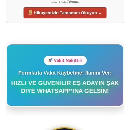
alan resmî liman.
Hikayemizin Tamamını Okuyun →
Vakit Nakittir!
Formlarla Vakit Kaybetme! İlanını Ver;
HIZLI VE GÜVENILIR EŞ ADAYIN ŞAK
DIYE WHATSAPP’INA GELSIN!