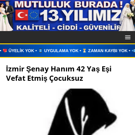
ULAMA YOK •
ZAMAN KAYBI YOK •
İLAN VERİN •
WHATSAP
İzmir Şenay Hanım 42 Yaş Eşi
Vefat Etmiş Çocuksuz