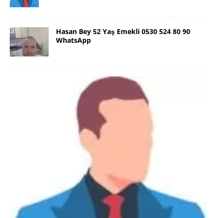
Hasan Bey 52 Yaş Emekli 0530 524 80 90
WhatsApp
Danimarka Mustafa Bey 45 Yaş +45
42 48 17 28 WhatsApp
Lütfen Danimarka dışı aramasın. Selam ben
Danimarka’dan Mustafa 45 yaşında, 1.88 boyunda,
98 kiloda, Kumral, ayrılmış bir beyim. Alkol yok.
Sigara var. Maddi sıkıntım yok.
[İLAN DETAYLARI>]