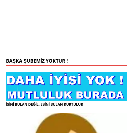
Konyada yaşiyorum.yaş 42 eşim.vefat etti yanliz
yaşiyorum kizim var hayatini annannesinde idame
ettiriyor ortaokula başlayacak sigara alkol
kullanmiyorum.evim.işim arabam.var namazlarimi
kilmaya ozen gosteren vicdanli edepli
[İLAN
DETAYLARI>]
BAŞKA ŞUBEMİZ YOKTUR !
İŞİNİ BULAN DEĞİL, EŞİNİ BULAN KURTULUR