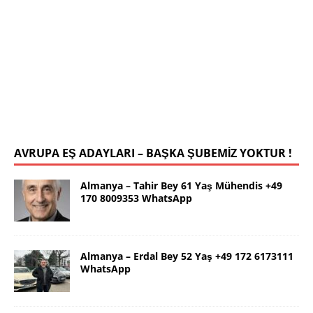
İstanbul Yalçın Bey 63 Yaş 0546 786
78 19 WhatsApp
Selamlar ben güzel İstanbul dan Yalçın. 63 yaş.
Kendim 178 boy,unda 72 kilolu sportif yapılı olarak
uygun bir rafika arıyorum. Ana dilimizin yanı sıra
tahsilimi
[İLAN DETAYLARI>]
AVRUPA EŞ ADAYLARI – BAŞKA ŞUBEMİZ YOKTUR !
Almanya – Tahir Bey 61 Yaş Mühendis +49
170 8009353 WhatsApp
Almanya – Erdal Bey 52 Yaş +49 172 6173111
WhatsApp