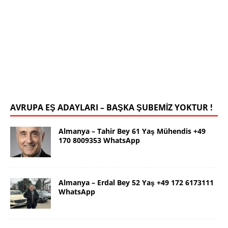
İstanbul Yalçın Bey 63 Yaş 0546 786
78 19 WhatsApp
Selamlar ben güzel İstanbul dan Yalçın. 63 yaş.
Kendim 178 boy,unda 72 kilolu sportif yapılı olarak
uygun bir rafika arıyorum. Ana dilimizin yanı sıra
tahsilimi
[İLAN DETAYLARI>]
AVRUPA EŞ ADAYLARI – BAŞKA ŞUBEMİZ YOKTUR !
Almanya – Tahir Bey 61 Yaş Mühendis +49
170 8009353 WhatsApp
Almanya – Erdal Bey 52 Yaş +49 172 6173111
WhatsApp