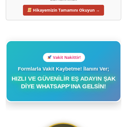
Hikayemizin Tamamını Okuyun →
Vakit Nakittir!
Formlarla Vakit Kaybetme! İlanını Ver;
HIZLI VE GÜVENILIR EŞ ADAYIN ŞAK
DIYE WHATSAPP’INA GELSIN!