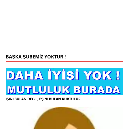
Konyada yaşiyorum.yaş 42 eşim.vefat etti yanliz
yaşiyorum kizim var hayatini annannesinde idame
ettiriyor ortaokula başlayacak sigara alkol
kullanmiyorum.evim.işim arabam.var namazlarimi
kilmaya ozen gosteren vicdanli edepli
[İLAN
DETAYLARI>]
BAŞKA ŞUBEMİZ YOKTUR !
İŞİNİ BULAN DEĞİL, EŞİNİ BULAN KURTULUR