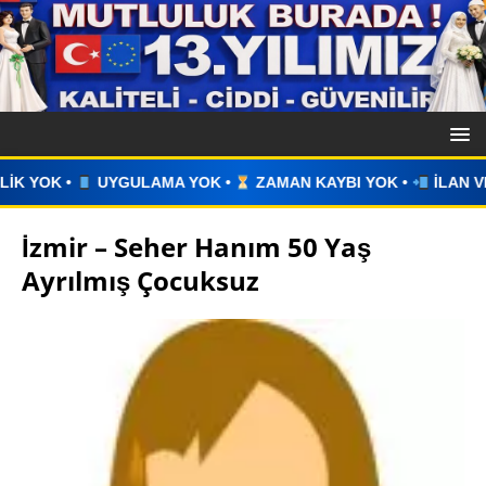
OK •
ZAMAN KAYBI YOK •
İLAN VERİN •
WHATSAPP ÜZERİ
İzmir – Seher Hanım 50 Yaş
Ayrılmış Çocuksuz