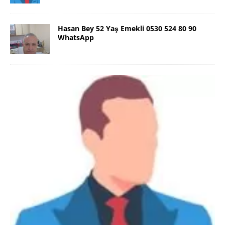
Hasan Bey 52 Yaş Emekli 0530 524 80 90
WhatsApp
Danimarka Mustafa Bey 45 Yaş +45
42 48 17 28 WhatsApp
Lütfen Danimarka dışı aramasın. Selam ben
Danimarka’dan Mustafa 45 yaşında, 1.88 boyunda,
98 kiloda, Kumral, ayrılmış bir beyim. Alkol yok.
Sigara var. Maddi sıkıntım yok.
[İLAN DETAYLARI>]