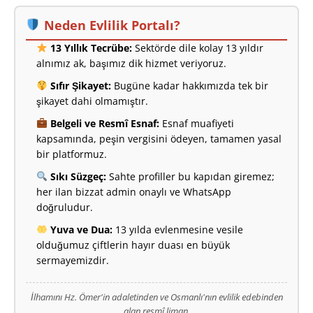
Neden Evlilik Portalı?
13 Yıllık Tecrübe:
Sektörde dile kolay 13 yıldır
alnımız ak, başımız dik hizmet veriyoruz.
Sıfır Şikayet:
Bugüne kadar hakkımızda tek bir
şikayet dahi olmamıştır.
Belgeli ve Resmî Esnaf:
Esnaf muafiyeti
kapsamında, peşin vergisini ödeyen, tamamen yasal
bir platformuz.
Sıkı Süzgeç:
Sahte profiller bu kapıdan giremez;
her ilan bizzat admin onaylı ve WhatsApp
doğruludur.
Yuva ve Dua:
13 yılda evlenmesine vesile
olduğumuz çiftlerin hayır duası en büyük
sermayemizdir.
İlhamını Hz. Ömer'in adaletinden ve Osmanlı'nın evlilik edebinden
alan resmî liman.