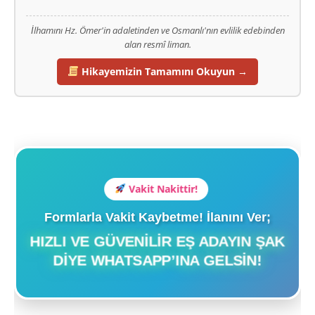
İlhamını Hz. Ömer'in adaletinden ve Osmanlı'nın evlilik edebinden
alan resmî liman.
Hikayemizin Tamamını Okuyun →
Vakit Nakittir!
Formlarla Vakit Kaybetme! İlanını Ver;
HIZLI VE GÜVENILIR EŞ ADAYIN ŞAK
DIYE WHATSAPP’INA GELSIN!