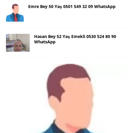
Emre Bey 50 Yaş 0501 549 32 09 WhatsApp
Hasan Bey 52 Yaş Emekli 0530 524 80 90
WhatsApp
Danimarka Mustafa Bey 45 Yaş +45
42 48 17 28 WhatsApp
Lütfen Danimarka dışı aramasın. Selam ben
Danimarka’dan Mustafa 45 yaşında, 1.88 boyunda,
98 kiloda, Kumral, ayrılmış bir beyim. Alkol yok.
Sigara var. Maddi sıkıntım yok.
[İLAN DETAYLARI>]