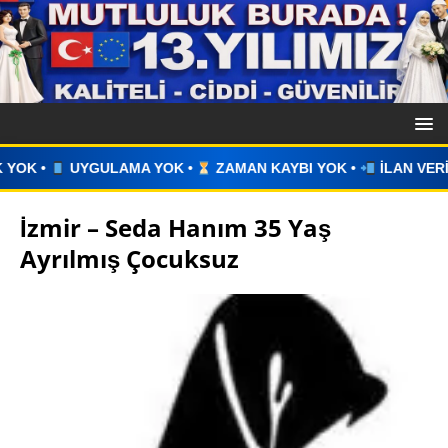
YOK •
ZAMAN KAYBI YOK •
İLAN VERİN •
WHATSAPP ÜZER
İzmir – Seda Hanım 35 Yaş
Ayrılmış Çocuksuz