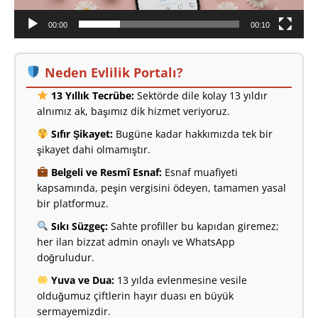
00:00
00:10
Neden Evlilik Portalı?
13 Yıllık Tecrübe:
Sektörde dile kolay 13 yıldır
alnımız ak, başımız dik hizmet veriyoruz.
Sıfır Şikayet:
Bugüne kadar hakkımızda tek bir
şikayet dahi olmamıştır.
Belgeli ve Resmî Esnaf:
Esnaf muafiyeti
kapsamında, peşin vergisini ödeyen, tamamen yasal
bir platformuz.
Sıkı Süzgeç:
Sahte profiller bu kapıdan giremez;
her ilan bizzat admin onaylı ve WhatsApp
doğruludur.
Yuva ve Dua:
13 yılda evlenmesine vesile
olduğumuz çiftlerin hayır duası en büyük
sermayemizdir.