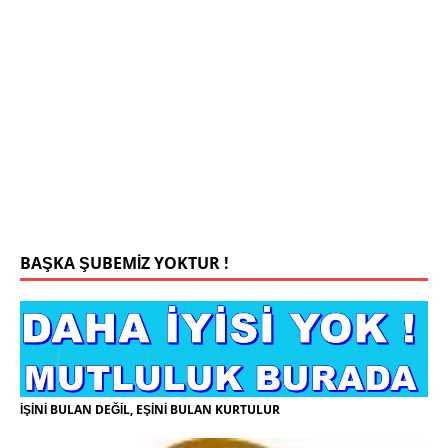
Mehmet Bey 42 Yaş Kamu Çalışanı
0543 201 13 25 WhatsApp
Konyada yaşiyorum.yaş 42 eşim.vefat etti yanliz
yaşiyorum kizim var hayatini annannesinde idame
ettiriyor ortaokula başlayacak sigara alkol
kullanmiyorum.evim.işim arabam.var namazlarimi
kilmaya ozen gosteren vicdanli edepli
[İLAN
DETAYLARI>]
BAŞKA ŞUBEMİZ YOKTUR !
İŞİNİ BULAN DEĞİL, EŞİNİ BULAN KURTULUR