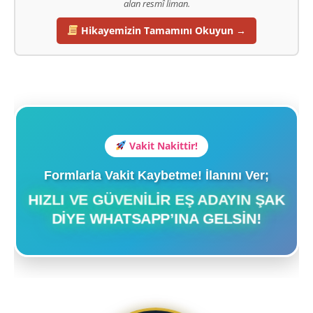
alan resmî liman.
Hikayemizin Tamamını Okuyun →
Vakit Nakittir!
Formlarla Vakit Kaybetme! İlanını Ver;
HIZLI VE GÜVENILIR EŞ ADAYIN ŞAK
DIYE WHATSAPP’INA GELSIN!