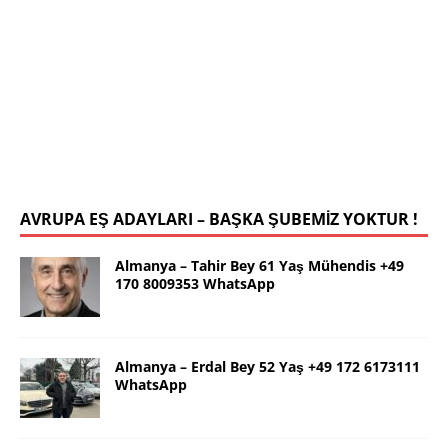
İstanbul Yalçın Bey 63 Yaş 0546 786
78 19 WhatsApp
Selamlar ben güzel İstanbul dan Yalçın. 63 yaş.
Kendim 178 boy,unda 72 kilolu sportif yapılı olarak
uygun bir rafika arıyorum. Ana dilimizin yanı sıra
tahsilimi
[İLAN DETAYLARI>]
AVRUPA EŞ ADAYLARI – BAŞKA ŞUBEMİZ YOKTUR !
Almanya – Tahir Bey 61 Yaş Mühendis +49
170 8009353 WhatsApp
Almanya – Erdal Bey 52 Yaş +49 172 6173111
WhatsApp