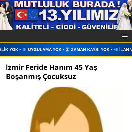
OK •
ZAMAN KAYBI YOK •
İLAN VERİN •
WHATSAPP ÜZERİ
İzmir Feride Hanım 45 Yaş
Boşanmış Çocuksuz