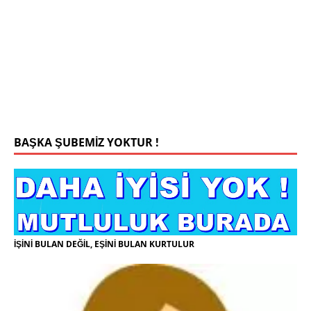
Konyada yaşiyorum.yaş 42 eşim.vefat etti yanliz
yaşiyorum kizim var hayatini annannesinde idame
ettiriyor ortaokula başlayacak sigara alkol
kullanmiyorum.evim.işim arabam.var namazlarimi
kilmaya ozen gosteren vicdanli edepli
[İLAN
DETAYLARI>]
BAŞKA ŞUBEMİZ YOKTUR !
İŞİNİ BULAN DEĞİL, EŞİNİ BULAN KURTULUR