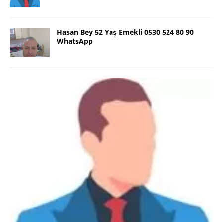
Hasan Bey 52 Yaş Emekli 0530 524 80 90
WhatsApp
Danimarka Mustafa Bey 45 Yaş +45
42 48 17 28 WhatsApp
Lütfen Danimarka dışı aramasın. Selam ben
Danimarka’dan Mustafa 45 yaşında, 1.88 boyunda,
98 kiloda, Kumral, ayrılmış bir beyim. Alkol yok.
Sigara var. Maddi sıkıntım yok.
[İLAN DETAYLARI>]