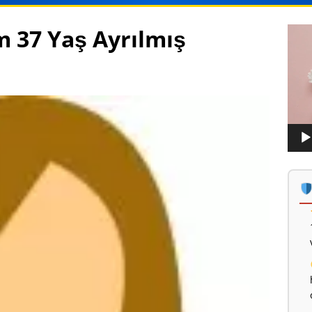
m 37 Yaş Ayrılmış
Vide
oynat