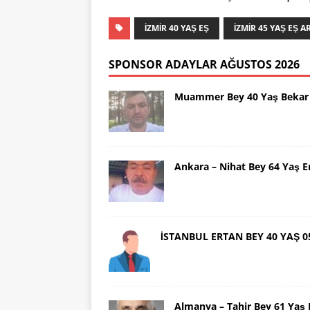
İZMIR 40 YAŞ EŞ
İZMIR 45 YAŞ EŞ 
SPONSOR ADAYLAR AĞUSTOS 2026
Muammer Bey 40 Yaş Bekar 
Ankara – Nihat Bey 64 Yaş 
İSTANBUL ERTAN BEY 40 YAŞ 0
Almanya – Tahir Bey 61 Ya