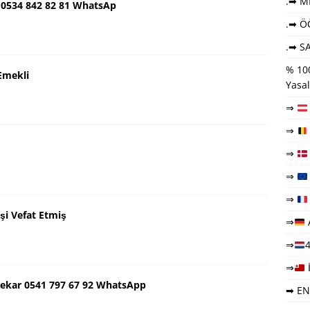
.➡ ME
 0534 842 82 81 WhatsAp
.➡ Ö
.➡ SA
% 100
Emekli
Yasal
⇒
⇒
⇒
⇒
⇒
şi Vefat Etmiş
⇒
⇒
4
⇒
ekar 0541 797 67 92 WhatsApp
➡ EN