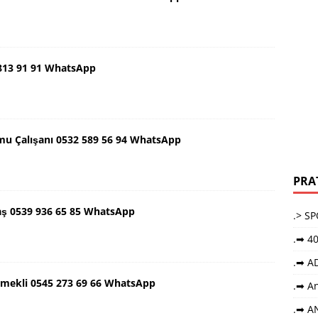
 813 91 91 WhatsApp
mu Çalışanı 0532 589 56 94 WhatsApp
PRA
aş 0539 936 65 85 WhatsApp
.> S
.➡ 40
.➡ A
Emekli 0545 273 69 66 WhatsApp
.➡ An
.➡ A