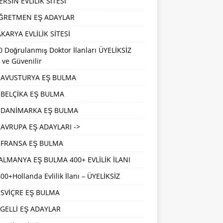
RSİN EVLİLİK SİTESİ
ĞRETMEN EŞ ADAYLAR
KARYA EVLİLİK SİTESİ
 Doğrulanmış Doktor İlanları ÜYELİKSİZ
 ve Güvenilir
AVUSTURYA EŞ BULMA
BELÇİKA EŞ BULMA
DANİMARKA EŞ BULMA
AVRUPA EŞ ADAYLARI ->
FRANSA EŞ BULMA
ALMANYA EŞ BULMA 400+ EVLİLİK İLANI
00+Hollanda Evlilik İlanı – ÜYELİKSİZ
İSVİÇRE EŞ BULMA
GELLİ EŞ ADAYLAR