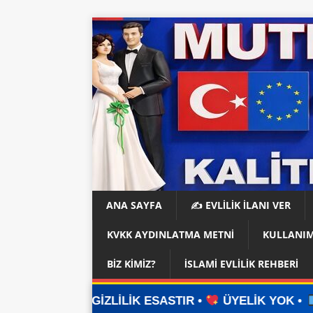
ANA SAYFA
✍️ EVLİLİK İLANI VER
KVKK AYDINLATMA METNI
KULLANIM
BIZ KIMIZ?
İSLAMI EVLILIK REHBERI
ZLİLİK ESASTIR •
ÜYELİK YOK •
UYGULAMA YOK