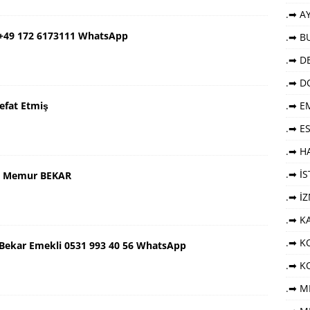
.➡ AY
 +49 172 6173111 WhatsApp
.➡ B
.➡ DE
.➡ D
efat Etmiş
.➡ E
.➡ E
.➡ HA
.➡ İ
aş Memur BEKAR
.➡ İ
.➡ K
.➡ KO
ş Bekar Emekli 0531 993 40 56 WhatsApp
.➡ K
.➡ M