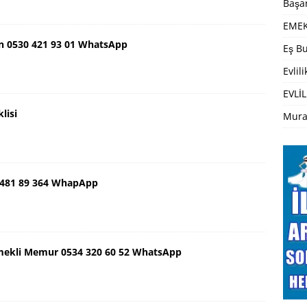
Başar
EMEK
n 0530 421 93 01 WhatsApp
Eş Bu
Evlil
EVLİL
lisi
Mura
 481 89 364 WhapApp
mekli Memur 0534 320 60 52 WhatsApp