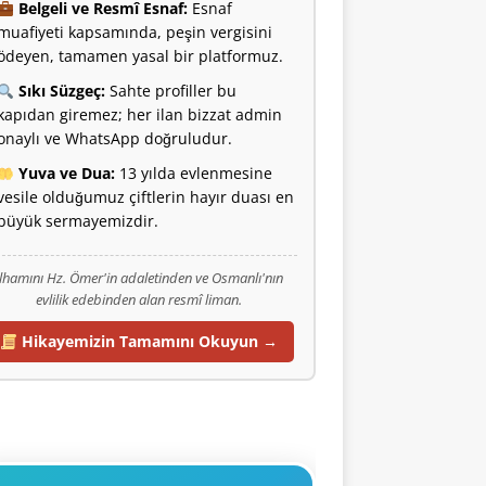
Belgeli ve Resmî Esnaf:
Esnaf
muafiyeti kapsamında, peşin vergisini
ödeyen, tamamen yasal bir platformuz.
Sıkı Süzgeç:
Sahte profiller bu
kapıdan giremez; her ilan bizzat admin
onaylı ve WhatsApp doğruludur.
Yuva ve Dua:
13 yılda evlenmesine
vesile olduğumuz çiftlerin hayır duası en
büyük sermayemizdir.
İlhamını Hz. Ömer'in adaletinden ve Osmanlı'nın
evlilik edebinden alan resmî liman.
Hikayemizin Tamamını Okuyun →