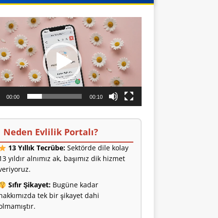
o
ıcı
00:00
00:10
Neden Evlilik Portalı?
13 Yıllık Tecrübe:
Sektörde dile kolay
13 yıldır alnımız ak, başımız dik hizmet
veriyoruz.
Sıfır Şikayet:
Bugüne kadar
hakkımızda tek bir şikayet dahi
olmamıştır.