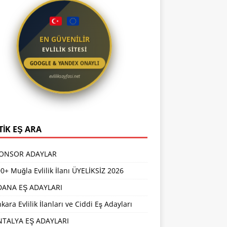
EN GÜVENİLİR
EVLİLİK SİTESİ
GOOGLE & YANDEX ONAYLI
evliliksayfasi.net
TİK EŞ ARA
PONSOR ADAYLAR
0+ Muğla Evlilik İlanı ÜYELİKSİZ 2026
DANA EŞ ADAYLARI
kara Evlilik İlanları ve Ciddi Eş Adayları
NTALYA EŞ ADAYLARI