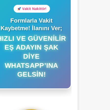
Vakit Nakittir!
Formlarla Vakit
Kaybetme! İlanını Ver;
IZLI VE GÜVENILIR
EŞ ADAYIN ŞAK
DIYE
WHATSAPP’INA
GELSIN!