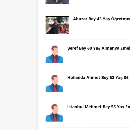
Abuzer Bey 43 Yaş Öğretme
Şeref Bey 60 Yaş Almanya Emek
Hollanda Ahmet Bey 53 Yaş 06
İstanbul Mehmet Bey 55 Yaş E