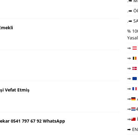
.➡ ME
.➡ Ö
.➡ SA
Emekli
% 100
Yasal
⇒
⇒
⇒
⇒
⇒
şi Vefat Etmiş
⇒
⇒
4
⇒
ekar 0541 797 67 92 WhatsApp
➡ EN