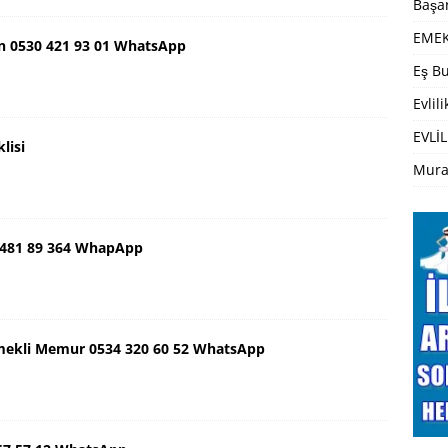
Başar
EMEK
n 0530 421 93 01 WhatsApp
Eş Bu
Evlil
EVLİL
lisi
Mura
 481 89 364 WhapApp
mekli Memur 0534 320 60 52 WhatsApp