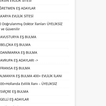
RSİN EVLİLİK SİTESİ
ĞRETMEN EŞ ADAYLAR
KARYA EVLİLİK SİTESİ
 Doğrulanmış Doktor İlanları ÜYELİKSİZ
 ve Güvenilir
AVUSTURYA EŞ BULMA
BELÇİKA EŞ BULMA
DANİMARKA EŞ BULMA
AVRUPA EŞ ADAYLARI ->
FRANSA EŞ BULMA
ALMANYA EŞ BULMA 400+ EVLİLİK İLANI
00+Hollanda Evlilik İlanı – ÜYELİKSİZ
İSVİÇRE EŞ BULMA
GELLİ EŞ ADAYLAR