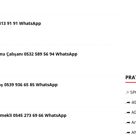
 813 91 91 WhatsApp
mu Çalışanı 0532 589 56 94 WhatsApp
PRA
aş 0539 936 65 85 WhatsApp
.> S
.➡ 40
.➡ A
Emekli 0545 273 69 66 WhatsApp
.➡ An
.➡ A