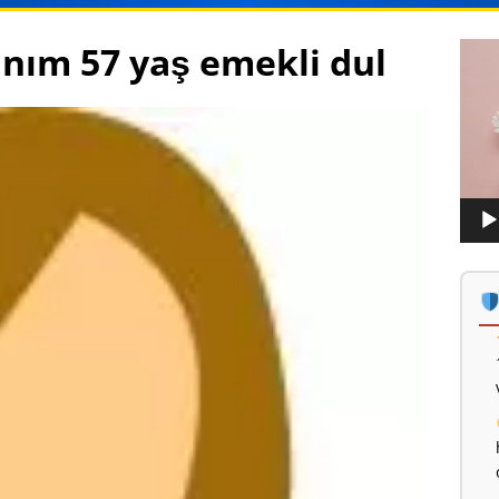
anım 57 yaş emekli dul
Vide
oynat