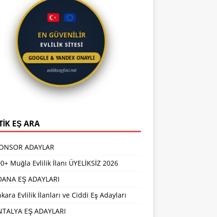
EN GÜVENİLİR
EVLİLİK SİTESİ
GOOGLE & YANDEX ONAYLI
evliliksayfasi.net
TİK EŞ ARA
PONSOR ADAYLAR
0+ Muğla Evlilik İlanı ÜYELİKSİZ 2026
DANA EŞ ADAYLARI
kara Evlilik İlanları ve Ciddi Eş Adayları
NTALYA EŞ ADAYLARI