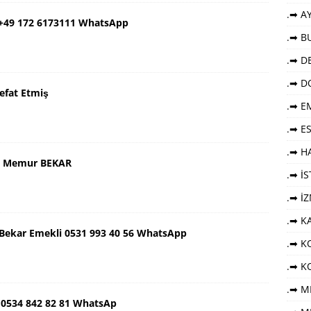
.➡ AY
 +49 172 6173111 WhatsApp
.➡ B
.➡ DE
.➡ D
efat Etmiş
.➡ E
.➡ E
.➡ HA
aş Memur BEKAR
.➡ İ
.➡ İ
.➡ K
ş Bekar Emekli 0531 993 40 56 WhatsApp
.➡ KO
.➡ K
.➡ M
 0534 842 82 81 WhatsAp