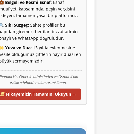
Belgeli ve Resmî Esnaf:
Esnaf
muafiyeti kapsamında, peşin vergisini
ödeyen, tamamen yasal bir platformuz.
Sıkı Süzgeç:
Sahte profiller bu
kapıdan giremez; her ilan bizzat admin
onaylı ve WhatsApp doğruludur.
Yuva ve Dua:
13 yılda evlenmesine
vesile olduğumuz çiftlerin hayır duası en
büyük sermayemizdir.
İlhamını Hz. Ömer'in adaletinden ve Osmanlı'nın
evlilik edebinden alan resmî liman.
Hikayemizin Tamamını Okuyun →