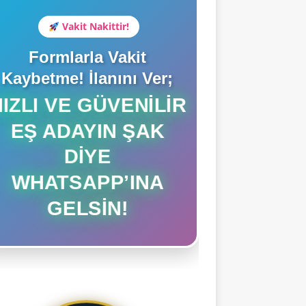
Vakit Nakittir!
Formlarla Vakit
Kaybetme! İlanını Ver;
HIZLI VE GÜVENILIR
EŞ ADAYIN ŞAK
DIYE
WHATSAPP’INA
GELSIN!