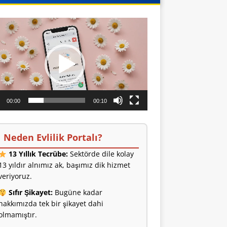
o
ıcı
00:00
00:10
Neden Evlilik Portalı?
13 Yıllık Tecrübe:
Sektörde dile kolay
13 yıldır alnımız ak, başımız dik hizmet
veriyoruz.
Sıfır Şikayet:
Bugüne kadar
hakkımızda tek bir şikayet dahi
olmamıştır.