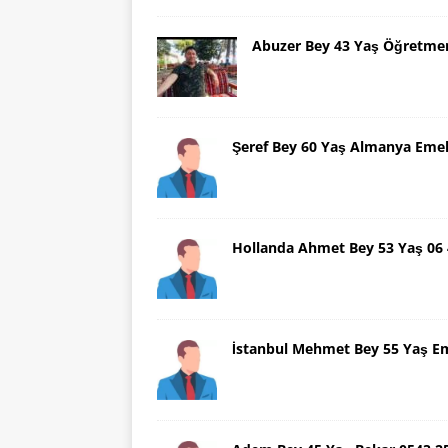
Abuzer Bey 43 Yaş Öğretme
Şeref Bey 60 Yaş Almanya Emek
Hollanda Ahmet Bey 53 Yaş 06
İstanbul Mehmet Bey 55 Yaş E