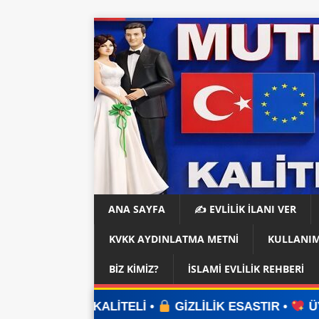
ANA SAYFA
✍️ EVLİLİK İLANI VER
KVKK AYDINLATMA METNI
KULLANIM
BIZ KIMIZ?
İSLAMI EVLILIK REHBERI
İTELİ •
GİZLİLİK ESASTIR •
ÜYELİK YOK •
UYG