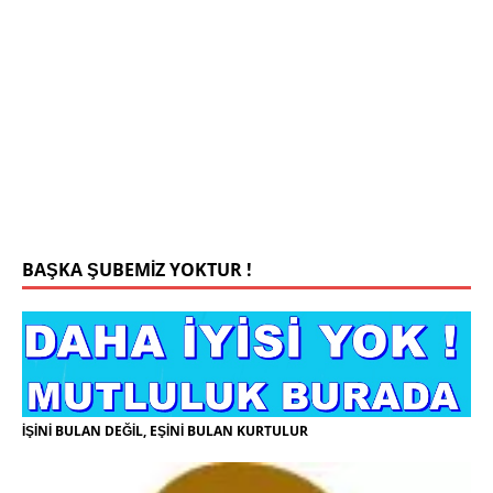
Mehmet Bey 42 Yaş Kamu Çalışanı
0543 201 13 25 WhatsApp
Konyada yaşiyorum.yaş 42 eşim.vefat etti yanliz
yaşiyorum kizim var hayatini annannesinde idame
ettiriyor ortaokula başlayacak sigara alkol
kullanmiyorum.evim.işim arabam.var namazlarimi
kilmaya ozen gosteren vicdanli edepli
[İLAN
DETAYLARI>]
BAŞKA ŞUBEMİZ YOKTUR !
İŞİNİ BULAN DEĞİL, EŞİNİ BULAN KURTULUR