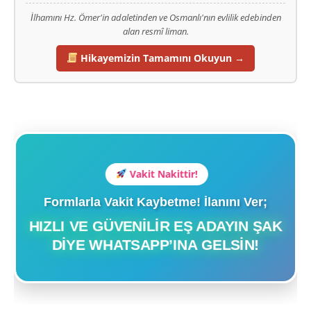
İlhamını Hz. Ömer'in adaletinden ve Osmanlı'nın evlilik edebinden
alan resmî liman.
Hikayemizin Tamamını Okuyun →
Vakit Nakittir!
Formlarla Vakit Kaybetme! İlanını Ver;
HIZLI VE GÜVENILIR EŞ ADAYIN ŞAK
DIYE WHATSAPP’INA GELSIN!