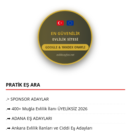
EN GÜVENİLİR
EVLİLİK SİTESİ
GOOGLE & YANDEX ONAYLI
evliliksayfasi.net
PRATİK EŞ ARA
.> SPONSOR ADAYLAR
.➡ 400+ Muğla Evlilik İlanı ÜYELİKSİZ 2026
.➡ ADANA EŞ ADAYLARI
.➡ Ankara Evlilik İlanları ve Ciddi Eş Adayları