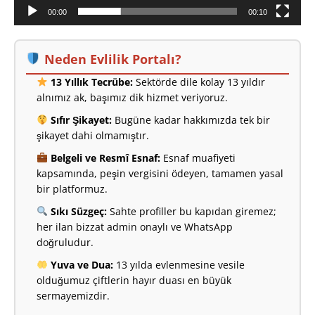
00:00
00:10
Neden Evlilik Portalı?
13 Yıllık Tecrübe:
Sektörde dile kolay 13 yıldır
alnımız ak, başımız dik hizmet veriyoruz.
Sıfır Şikayet:
Bugüne kadar hakkımızda tek bir
şikayet dahi olmamıştır.
Belgeli ve Resmî Esnaf:
Esnaf muafiyeti
kapsamında, peşin vergisini ödeyen, tamamen yasal
bir platformuz.
Sıkı Süzgeç:
Sahte profiller bu kapıdan giremez;
her ilan bizzat admin onaylı ve WhatsApp
doğruludur.
Yuva ve Dua:
13 yılda evlenmesine vesile
olduğumuz çiftlerin hayır duası en büyük
sermayemizdir.