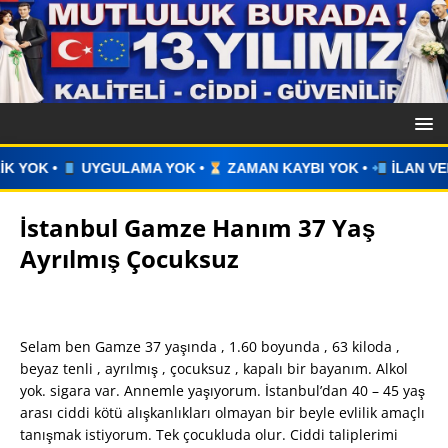
OK •
ZAMAN KAYBI YOK •
İLAN VERİN •
WHATSAPP ÜZERİ
İstanbul Gamze Hanım 37 Yaş
Ayrılmış Çocuksuz
Selam ben Gamze 37 yaşında , 1.60 boyunda , 63 kiloda ,
beyaz tenli , ayrılmış , çocuksuz , kapalı bir bayanım. Alkol
yok. sigara var. Annemle yaşıyorum. İstanbul’dan 40 – 45 yaş
arası ciddi kötü alışkanlıkları olmayan bir beyle evlilik amaçlı
tanışmak istiyorum. Tek çocukluda olur. Ciddi taliplerimi