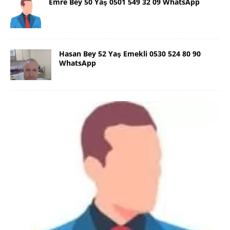
Emre Bey 50 Yaş 0501 549 32 09 WhatsApp
Hasan Bey 52 Yaş Emekli 0530 524 80 90
WhatsApp
Danimarka Mustafa Bey 45 Yaş +45
42 48 17 28 WhatsApp
Lütfen Danimarka dışı aramasın. Selam ben
Danimarka’dan Mustafa 45 yaşında, 1.88 boyunda,
98 kiloda, Kumral, ayrılmış bir beyim. Alkol yok.
Sigara var. Maddi sıkıntım yok.
[İLAN DETAYLARI>]