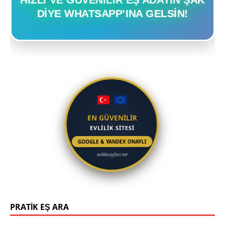
DIYE WHATSAPP’INA GELSIN!
EN GÜVENİLİR
EVLİLİK SİTESİ
GOOGLE & YANDEX ONAYLI
evliliksayfasi.net
PRATİK EŞ ARA