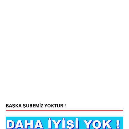
Mehmet Bey 42 Yaş Kamu Çalışanı
0543 201 13 25 WhatsApp
Konyada yaşiyorum.yaş 42 eşim.vefat etti yanliz
yaşiyorum kizim var hayatini annannesinde idame
ettiriyor ortaokula başlayacak sigara alkol
kullanmiyorum.evim.işim arabam.var namazlarimi
kilmaya ozen gosteren vicdanli edepli
[İLAN
DETAYLARI>]
BAŞKA ŞUBEMİZ YOKTUR !