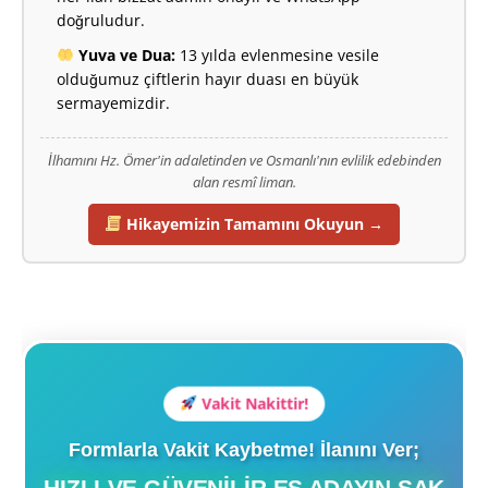
doğruludur.
Yuva ve Dua:
13 yılda evlenmesine vesile
olduğumuz çiftlerin hayır duası en büyük
sermayemizdir.
İlhamını Hz. Ömer'in adaletinden ve Osmanlı'nın evlilik edebinden
alan resmî liman.
Hikayemizin Tamamını Okuyun →
Vakit Nakittir!
Formlarla Vakit Kaybetme! İlanını Ver;
HIZLI VE GÜVENILIR EŞ ADAYIN ŞAK