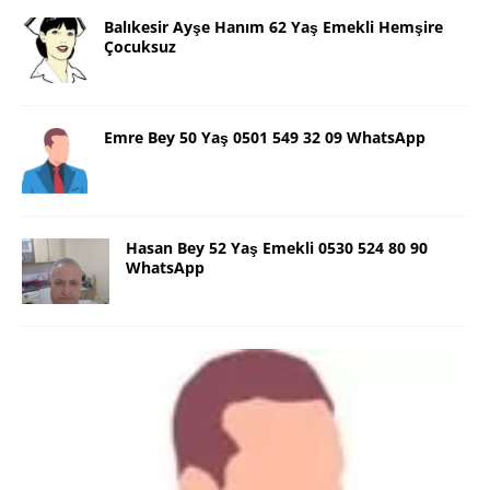
Balıkesir Ayşe Hanım 62 Yaş Emekli Hemşire
Çocuksuz
Emre Bey 50 Yaş 0501 549 32 09 WhatsApp
Hasan Bey 52 Yaş Emekli 0530 524 80 90
WhatsApp
Danimarka Mustafa Bey 45 Yaş +45
42 48 17 28 WhatsApp
Lütfen Danimarka dışı aramasın. Selam ben
Danimarka’dan Mustafa 45 yaşında, 1.88 boyunda,