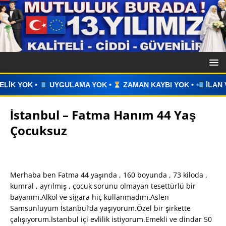
MA YOK •
ZAMAN KAYBI YOK •
İLAN VERİN •
WHATSAPP Ü
İstanbul – Fatma Hanım 44 Yaş
Çocuksuz
Merhaba ben Fatma 44 yaşında , 160 boyunda , 73 kiloda ,
kumral , ayrılmış , çocuk sorunu olmayan tesettürlü bir
bayanım.Alkol ve sigara hiç kullanmadım.Aslen
Samsunluyum İstanbul’da yaşıyorum.Özel bir şirkette
çalışıyorum.İstanbul içi evlilik istiyorum.Emekli ve dindar 50