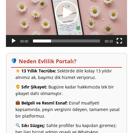
00:00
00:10
Neden Evlilik Portalı?
13 Yıllık Tecrübe:
Sektörde dile kolay 13 yıldır
alnımız ak, başımız dik hizmet veriyoruz.
Sıfır Şikayet:
Bugüne kadar hakkımızda tek bir
şikayet dahi olmamıştır.
Belgeli ve Resmî Esnaf:
Esnaf muafiyeti
kapsamında, peşin vergisini ödeyen, tamamen yasal
bir platformuz.
Sıkı Süzgeç:
Sahte profiller bu kapıdan giremez;
her ilan bizzat admin onaylı ve WhatsApp