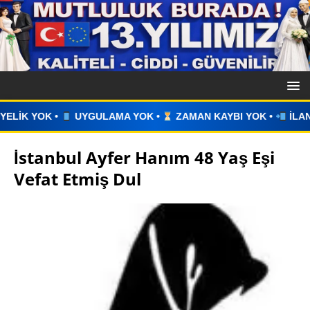
A YOK •
ZAMAN KAYBI YOK •
İLAN VERİN •
WHATSAPP ÜZ
İstanbul Ayfer Hanım 48 Yaş Eşi
Vefat Etmiş Dul