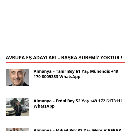
İstanbul Yalçın Bey 63 Yaş 0546 786
78 19 WhatsApp
Selamlar ben güzel İstanbul dan Yalçın. 63 yaş.
Kendim 178 boy,unda 72 kilolu sportif yapılı olarak
uygun bir rafika arıyorum. Ana dilimizin yanı sıra
tahsilimi
[İLAN DETAYLARI>]
AVRUPA EŞ ADAYLARI – BAŞKA ŞUBEMİZ YOKTUR !
Almanya – Tahir Bey 61 Yaş Mühendis +49
170 8009353 WhatsApp
Almanya – Erdal Bey 52 Yaş +49 172 6173111
WhatsApp
Almanya – Mikail Bey 33 Yaş Memur BEKAR