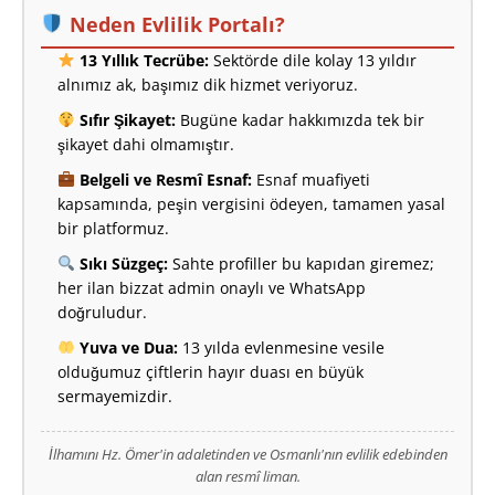
Neden Evlilik Portalı?
13 Yıllık Tecrübe:
Sektörde dile kolay 13 yıldır
alnımız ak, başımız dik hizmet veriyoruz.
Sıfır Şikayet:
Bugüne kadar hakkımızda tek bir
şikayet dahi olmamıştır.
Belgeli ve Resmî Esnaf:
Esnaf muafiyeti
kapsamında, peşin vergisini ödeyen, tamamen yasal
bir platformuz.
Sıkı Süzgeç:
Sahte profiller bu kapıdan giremez;
her ilan bizzat admin onaylı ve WhatsApp
doğruludur.
Yuva ve Dua:
13 yılda evlenmesine vesile
olduğumuz çiftlerin hayır duası en büyük
sermayemizdir.
İlhamını Hz. Ömer'in adaletinden ve Osmanlı'nın evlilik edebinden
alan resmî liman.