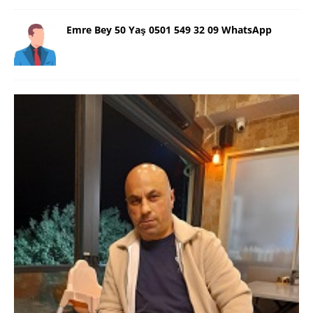
Emre Bey 50 Yaş 0501 549 32 09 WhatsApp
Danimarka Mustafa Bey 45 Yaş +45
42 48 17 28 WhatsApp
Lütfen Danimarka dışı aramasın. Selam ben
Danimarka’dan Mustafa 45 yaşında, 1.88 boyunda,
98 kiloda, Kumral, ayrılmış bir beyim. Alkol yok.
Sigara var. Maddi sıkıntım yok.
[İLAN DETAYLARI>]