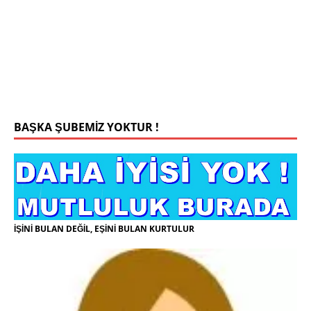
Konyada yaşiyorum.yaş 42 eşim.vefat etti yanliz
yaşiyorum kizim var hayatini annannesinde idame
ettiriyor ortaokula başlayacak sigara alkol
kullanmiyorum.evim.işim arabam.var namazlarimi
kilmaya ozen gosteren vicdanli edepli
[İLAN
DETAYLARI>]
BAŞKA ŞUBEMİZ YOKTUR !
İŞİNİ BULAN DEĞİL, EŞİNİ BULAN KURTULUR