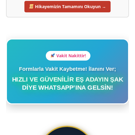
Hikayemizin Tamamını Okuyun →
Vakit Nakittir!
Formlarla Vakit Kaybetme! İlanını Ver;
HIZLI VE GÜVENILIR EŞ ADAYIN ŞAK
DIYE WHATSAPP’INA GELSIN!