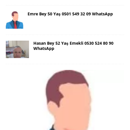
Emre Bey 50 Yaş 0501 549 32 09 WhatsApp
Hasan Bey 52 Yaş Emekli 0530 524 80 90
WhatsApp
Danimarka Mustafa Bey 45 Yaş +45
42 48 17 28 WhatsApp
Lütfen Danimarka dışı aramasın. Selam ben
Danimarka’dan Mustafa 45 yaşında, 1.88 boyunda,
98 kiloda, Kumral, ayrılmış bir beyim. Alkol yok.
Sigara var. Maddi sıkıntım yok.
[İLAN DETAYLARI>]