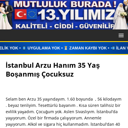
A YOK •
ZAMAN KAYBI YOK •
İLAN VERİN •
WHATSAPP ÜZ
İstanbul Arzu Hanım 35 Yaş
Boşanmış Çocuksuz
Selam ben Arzu 35 yaşındayım. 1.60 boyunda , 56 kilodayım
. beyaz tenliyim. Tesettürlü bayanım . Kısa süren talihsiz bir
evlilik yaşadım. Çocuğum yok. Aslen Sivaslıyım. İstanbul’da
yaşıyorum. Özel bir firmada çalışıyorum. Annemle
yaşıyorum. Alkol ve sigara hiç kullanmadım. İstanbul’dan 40