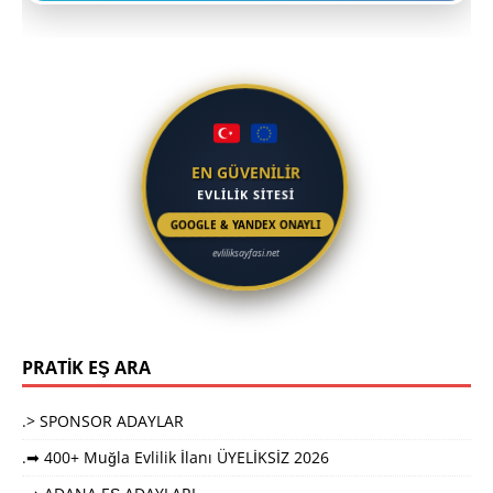
EN GÜVENİLİR
EVLİLİK SİTESİ
GOOGLE & YANDEX ONAYLI
evliliksayfasi.net
PRATİK EŞ ARA
.> SPONSOR ADAYLAR
.➡ 400+ Muğla Evlilik İlanı ÜYELİKSİZ 2026