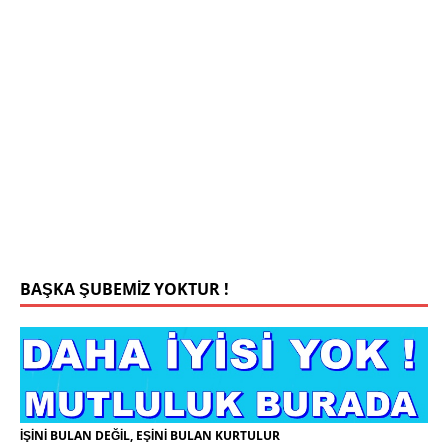
Mehmet Bey 42 Yaş Kamu Çalışanı
0543 201 13 25 WhatsApp
Konyada yaşiyorum.yaş 42 eşim.vefat etti yanliz
yaşiyorum kizim var hayatini annannesinde idame
ettiriyor ortaokula başlayacak sigara alkol
kullanmiyorum.evim.işim arabam.var namazlarimi
kilmaya ozen gosteren vicdanli edepli
[İLAN
DETAYLARI>]
BAŞKA ŞUBEMİZ YOKTUR !
İŞİNİ BULAN DEĞİL, EŞİNİ BULAN KURTULUR