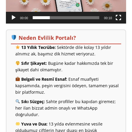
00:00
00:10
Neden Evlilik Portalı?
13 Yıllık Tecrübe:
Sektörde dile kolay 13 yıldır
alnımız ak, başımız dik hizmet veriyoruz.
Sıfır Şikayet:
Bugüne kadar hakkımızda tek bir
şikayet dahi olmamıştır.
Belgeli ve Resmî Esnaf:
Esnaf muafiyeti
kapsamında, peşin vergisini ödeyen, tamamen yasal
bir platformuz.
Sıkı Süzgeç:
Sahte profiller bu kapıdan giremez;
her ilan bizzat admin onaylı ve WhatsApp
doğruludur.
Yuva ve Dua:
13 yılda evlenmesine vesile
olduğumuz çiftlerin hayır duası en büyük