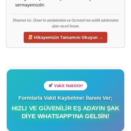
sermayemizdir.
İlhamını Hz. Ömer'in adaletinden ve Osmanlı'nın evlilik edebinden
alan resmî liman.
Hikayemizin Tamamını Okuyun →
Vakit Nakittir!
Formlarla Vakit Kaybetme! İlanını Ver;
HIZLI VE GÜVENILIR EŞ ADAYIN ŞAK
DIYE WHATSAPP’INA GELSIN!