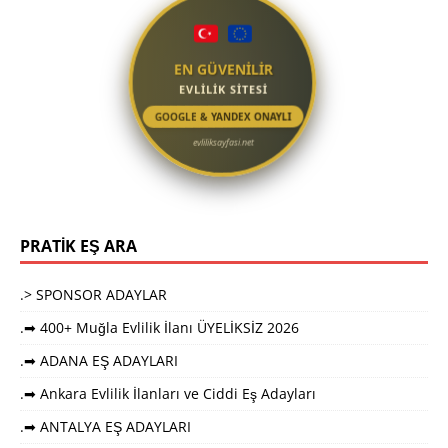
EN GÜVENİLİR
EVLİLİK SİTESİ
GOOGLE & YANDEX ONAYLI
evliliksayfasi.net
PRATİK EŞ ARA
.> SPONSOR ADAYLAR
.➡ 400+ Muğla Evlilik İlanı ÜYELİKSİZ 2026
.➡ ADANA EŞ ADAYLARI
.➡ Ankara Evlilik İlanları ve Ciddi Eş Adayları
.➡ ANTALYA EŞ ADAYLARI