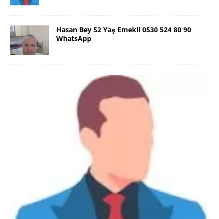
Hasan Bey 52 Yaş Emekli 0530 524 80 90
WhatsApp
Danimarka Mustafa Bey 45 Yaş +45
42 48 17 28 WhatsApp
Lütfen Danimarka dışı aramasın. Selam ben
Danimarka’dan Mustafa 45 yaşında, 1.88 boyunda,
98 kiloda, Kumral, ayrılmış bir beyim. Alkol yok.
Sigara var. Maddi sıkıntım yok.
[İLAN DETAYLARI>]