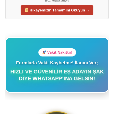
alan resmî liman.
Hikayemizin Tamamını Okuyun →
Vakit Nakittir!
Formlarla Vakit Kaybetme! İlanını Ver;
HIZLI VE GÜVENILIR EŞ ADAYIN ŞAK
DIYE WHATSAPP’INA GELSIN!