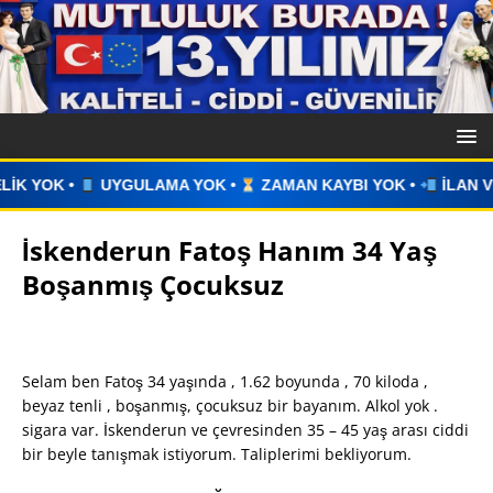
 YOK •
ZAMAN KAYBI YOK •
İLAN VERİN •
WHATSAPP ÜZE
İskenderun Fatoş Hanım 34 Yaş
Boşanmış Çocuksuz
Selam ben Fatoş 34 yaşında , 1.62 boyunda , 70 kiloda ,
beyaz tenli , boşanmış, çocuksuz bir bayanım. Alkol yok .
sigara var. İskenderun ve çevresinden 35 – 45 yaş arası ciddi
bir beyle tanışmak istiyorum. Taliplerimi bekliyorum.