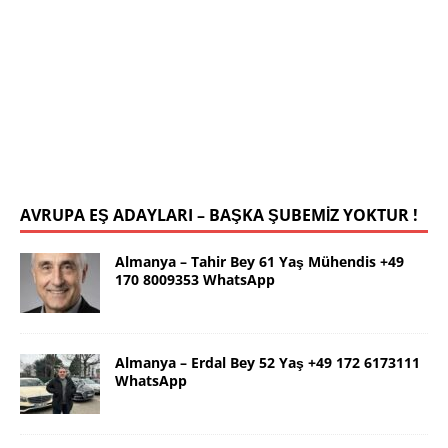
İstanbul Yalçın Bey 63 Yaş 0546 786
78 19 WhatsApp
Selamlar ben güzel İstanbul dan Yalçın. 63 yaş.
Kendim 178 boy,unda 72 kilolu sportif yapılı olarak
uygun bir rafika arıyorum. Ana dilimizin yanı sıra
tahsilimi
[İLAN DETAYLARI>]
AVRUPA EŞ ADAYLARI – BAŞKA ŞUBEMİZ YOKTUR !
Almanya – Tahir Bey 61 Yaş Mühendis +49
170 8009353 WhatsApp
Almanya – Erdal Bey 52 Yaş +49 172 6173111
WhatsApp