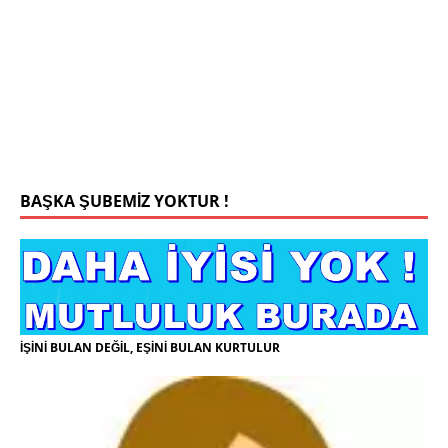
Konyada yaşiyorum.yaş 42 eşim.vefat etti yanliz
yaşiyorum kizim var hayatini annannesinde idame
ettiriyor ortaokula başlayacak sigara alkol
kullanmiyorum.evim.işim arabam.var namazlarimi
kilmaya ozen gosteren vicdanli edepli
[İLAN
DETAYLARI>]
BAŞKA ŞUBEMİZ YOKTUR !
İŞİNİ BULAN DEĞİL, EŞİNİ BULAN KURTULUR