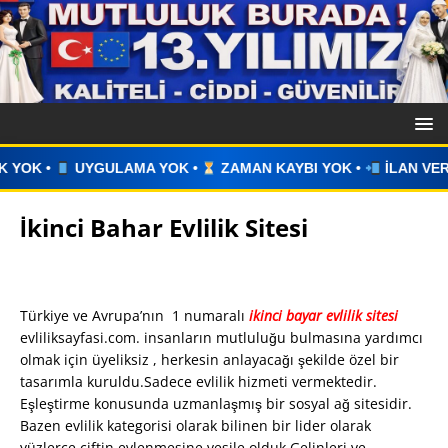
ZAMAN KAYBI YOK •
İLAN VERİN •
WHATSAPP ÜZERİNDEN 
İkinci Bahar Evlilik Sitesi
Türkiye ve Avrupa’nın 1 numaralı
ikinci bayar evlilik sitesi
evliliksayfasi.com. insanların mutluluğu bulmasına yardımcı
olmak için üyeliksiz , herkesin anlayacağı şekilde özel bir
tasarımla kuruldu.Sadece evlilik hizmeti vermektedir.
Eşleştirme konusunda uzmanlaşmış bir sosyal ağ sitesidir.
Bazen evlilik kategorisi olarak bilinen bir lider olarak
yüzlerce çiftin evlenmesine vesile olduk.Gelinleri ve