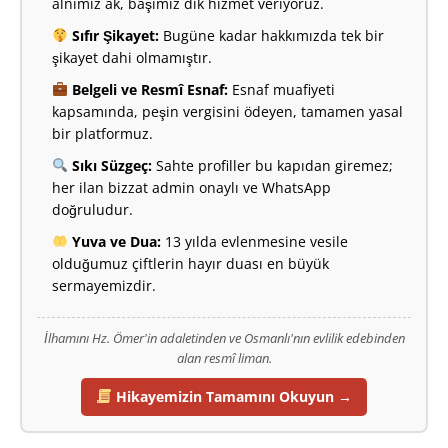
alnımız ak, başımız dik hizmet veriyoruz.
Sıfır Şikayet:
Bugüne kadar hakkımızda tek bir
şikayet dahi olmamıştır.
Belgeli ve Resmî Esnaf:
Esnaf muafiyeti
kapsamında, peşin vergisini ödeyen, tamamen yasal
bir platformuz.
Sıkı Süzgeç:
Sahte profiller bu kapıdan giremez;
her ilan bizzat admin onaylı ve WhatsApp
doğruludur.
Yuva ve Dua:
13 yılda evlenmesine vesile
olduğumuz çiftlerin hayır duası en büyük
sermayemizdir.
İlhamını Hz. Ömer'in adaletinden ve Osmanlı'nın evlilik edebinden
alan resmî liman.
Hikayemizin Tamamını Okuyun →