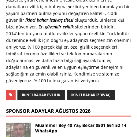
damatları evlilik için buluşma şeklini yeniden tanımlayan bir
yaşam partneri bulma yolunu değiştiren kaliteli , ciddi
güvenilir
ikinci bahar izdivaç sitesi
oluşturduk. Binlerce kişi
bize güveniyor. En
güvenilir evlilik
sitelerinden biridir.
2014’den bu yana mutlu evlilikler yapan özellikle Türk kültür
düzeninde evlilik için doğru eş adayınızı seçmenizin önemini
anlıyoruz. % 100 gerçek kişiler, özel gizlilik seçenekleri ,
fotoğraf koruma özellikleri ve telefon numaralarının
doğrulanması ve daha fazla bilgi sağlayarak tüm eş
adaylarına en güvenli ve en uygun eşleştirme deneyimini
sağladığımıza emin olabilirsiniz. Kendimize ve sitemize
güveniyoruz. % 100 bulma garantisi veriyoruz.
İKİNCİ BAHAR EVLİLİK
İKİNCİ BAHAR İZDİVAÇ
SPONSOR ADAYLAR AĞUSTOS 2026
Muammer Bey 40 Yaş Bekar 0501 561 52 14
WhatsApp