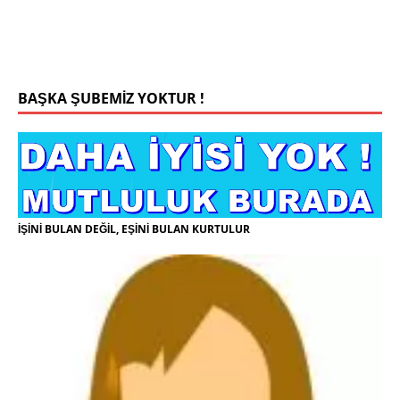
kilmaya ozen gosteren vicdanli edepli
[İLAN
DETAYLARI>]
BAŞKA ŞUBEMİZ YOKTUR !
İŞİNİ BULAN DEĞİL, EŞİNİ BULAN KURTULUR