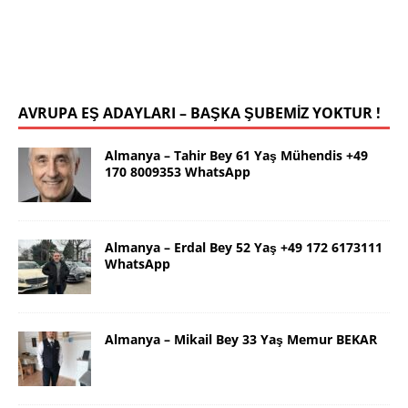
Kendim 178 boy,unda 72 kilolu sportif yapılı olarak
uygun bir rafika arıyorum. Ana dilimizin yanı sıra
tahsilimi
[İLAN DETAYLARI>]
AVRUPA EŞ ADAYLARI – BAŞKA ŞUBEMİZ YOKTUR !
Almanya – Tahir Bey 61 Yaş Mühendis +49
170 8009353 WhatsApp
Almanya – Erdal Bey 52 Yaş +49 172 6173111
WhatsApp
Almanya – Mikail Bey 33 Yaş Memur BEKAR