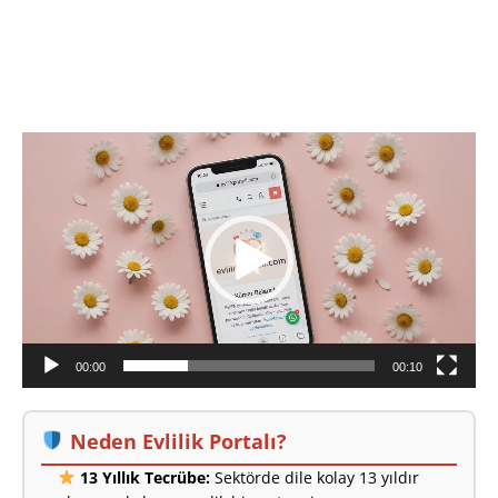
emekli bir bayanım. Alkol ve sigara yok.
[İLAN
DETAYLARI>]
Video
oynatıcı
00:00
00:10
Neden Evlilik Portalı?
13 Yıllık Tecrübe:
Sektörde dile kolay 13 yıldır