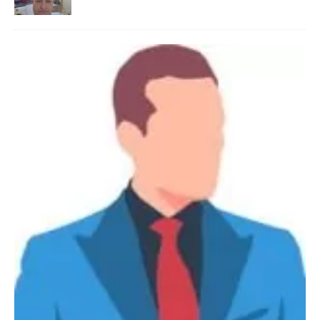
Danimarka Mustafa Bey 45 Yaş +45
42 48 17 28 WhatsApp
Lütfen Danimarka dışı aramasın. Selam ben
Danimarka’dan Mustafa 45 yaşında, 1.88 boyunda,
98 kiloda, Kumral, ayrılmış bir beyim. Alkol yok.
Sigara var. Maddi sıkıntım yok.
[İLAN DETAYLARI>]