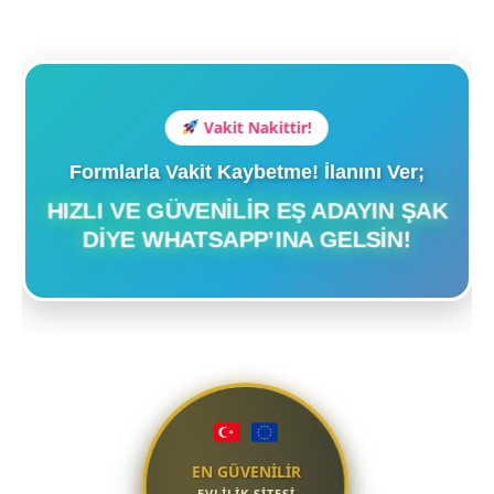
Vakit Nakittir!
Formlarla Vakit Kaybetme! İlanını Ver;
HIZLI VE GÜVENILIR EŞ ADAYIN ŞAK
DIYE WHATSAPP’INA GELSIN!
EN GÜVENİLİR
EVLİLİK SİTESİ