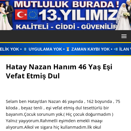
YOK •
ZAMAN KAYBI YOK •
İLAN VERİN •
WHATSAPP ÜZER
Hatay Nazan Hanım 46 Yaş Eşi
Vefat Etmiş Dul
Selam ben Hatay’dan Nazan 46 yaşında , 162 boyunda , 75
kiloda , beyaz tenli , eşi vefat etmiş dul tesettürlü bir
bayanım.Çocuk sorunum yok.( Hiç çocuk doğurmadım )
Yalnız yaşıyorum.Rahmetli eşimden emekli maaşı
alıyorum.Alkol ve sigara hiç kullanmadım.İlk okul