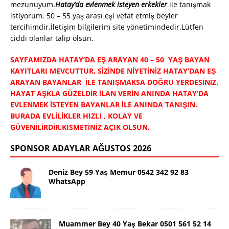
mezunuyum.
Hatay’da evlenmek isteyen erkekler
ile tanışmak
istiyorum. 50 – 55 yaş arası eşi vefat etmiş beyler
tercihimdir.İletişim bilgilerim site yönetimindedir.Lütfen
ciddi olanlar talip olsun.
SAYFAMIZDA HATAY’DA EŞ ARAYAN 40 – 50 YAŞ BAYAN
KAYITLARI MEVCUTTUR. SİZİNDE NİYETİNİZ HATAY’DAN EŞ
ARAYAN BAYANLAR İLE TANIŞMAKSA DOĞRU YERDESİNİZ.
HAYAT AŞKLA GÜZELDİR İLAN VERİN ANINDA HATAY’DA
EVLENMEK İSTEYEN BAYANLAR İLE ANINDA TANIŞIN.
BURADA EVLİLİKLER HIZLI , KOLAY VE
GÜVENİLİRDİR.KISMETİNİZ AÇIK OLSUN.
SPONSOR ADAYLAR AĞUSTOS 2026
Deniz Bey 59 Yaş Memur 0542 342 92 83
WhatsApp
Muammer Bey 40 Yaş Bekar 0501 561 52 14