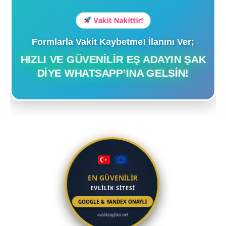
Vakit Nakittir!
Formlarla Vakit Kaybetme! İlanını Ver;
HIZLI VE GÜVENILIR EŞ ADAYIN ŞAK
DIYE WHATSAPP’INA GELSIN!
EN GÜVENİLİR
EVLİLİK SİTESİ
GOOGLE & YANDEX ONAYLI
evliliksayfasi.net