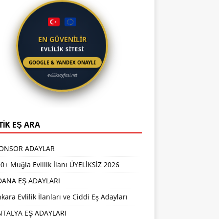
EN GÜVENİLİR
EVLİLİK SİTESİ
GOOGLE & YANDEX ONAYLI
evliliksayfasi.net
TİK EŞ ARA
PONSOR ADAYLAR
0+ Muğla Evlilik İlanı ÜYELİKSİZ 2026
DANA EŞ ADAYLARI
kara Evlilik İlanları ve Ciddi Eş Adayları
NTALYA EŞ ADAYLARI