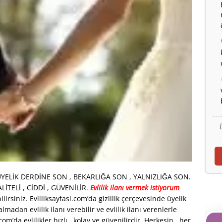
k ! ÜYELİK DERDİNE SON , BEKARLIĞA SON , YALNIZLIĞA SON.
TELİ , CİDDİ , GÜVENİLİR.
Evlilik ilanı vermek istiyorum
bilirsiniz. Evliliksayfasi.com’da gizlilik çerçevesinde üyelik
dan evlilik ilanı verebilir ve evlilik ilanı verenlerle
com’da evlilikler hızlı , kolay ve güvenilirdir. Herkesin , her