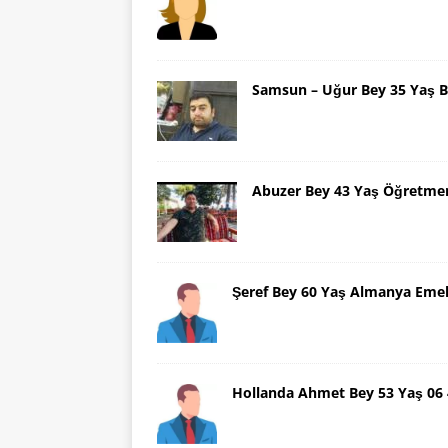
Samsun – Uğur Bey 35 Yaş B
Abuzer Bey 43 Yaş Öğretme
Şeref Bey 60 Yaş Almanya Emek
Hollanda Ahmet Bey 53 Yaş 06