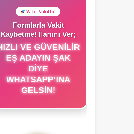
Vakit Nakittir!
Formlarla Vakit
Kaybetme! İlanını Ver;
HIZLI VE GÜVENILIR
EŞ ADAYIN ŞAK
DIYE
WHATSAPP’INA
GELSIN!