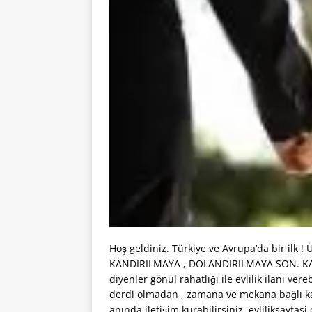
Hoş geldiniz. Türkiye ve Avrupa’da bir il
KANDIRILMAYA , DOLANDIRILMAYA SON. KALİ
diyenler gönül rahatlığı ile evlilik ilanı vere
derdi olmadan , zamana ve mekana bağlı kalma
anında iletişim kurabilirsiniz. evliliksayfasi.