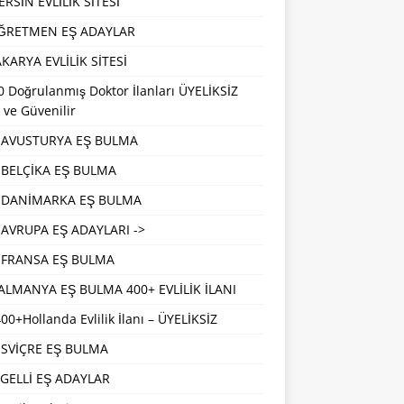
RSİN EVLİLİK SİTESİ
ĞRETMEN EŞ ADAYLAR
KARYA EVLİLİK SİTESİ
 Doğrulanmış Doktor İlanları ÜYELİKSİZ
 ve Güvenilir
AVUSTURYA EŞ BULMA
BELÇİKA EŞ BULMA
DANİMARKA EŞ BULMA
AVRUPA EŞ ADAYLARI ->
FRANSA EŞ BULMA
ALMANYA EŞ BULMA 400+ EVLİLİK İLANI
00+Hollanda Evlilik İlanı – ÜYELİKSİZ
İSVİÇRE EŞ BULMA
GELLİ EŞ ADAYLAR