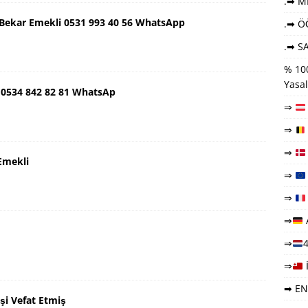
.➡ ME
ş Bekar Emekli 0531 993 40 56 WhatsApp
.➡ Ö
.➡ SA
% 100
Yasal
 0534 842 82 81 WhatsAp
⇒
⇒
⇒
Emekli
⇒
⇒
⇒
⇒
4
⇒
➡ EN
şi Vefat Etmiş