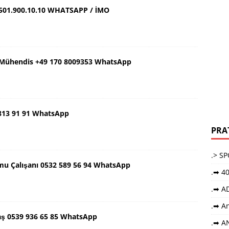
501.900.10.10 WHATSAPP / İMO
ş Mühendis +49 170 8009353 WhatsApp
 813 91 91 WhatsApp
PRA
.> S
mu Çalışanı 0532 589 56 94 WhatsApp
.➡ 40
.➡ A
.➡ An
aş 0539 936 65 85 WhatsApp
.➡ A