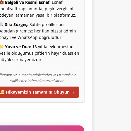
Belgeli ve Resmî Esnaf:
Esnaf
muafiyeti kapsamında, peşin vergisini
ödeyen, tamamen yasal bir platformuz.
Sıkı Süzgeç:
Sahte profiller bu
kapıdan giremez; her ilan bizzat admin
onaylı ve WhatsApp doğruludur.
Yuva ve Dua:
13 yılda evlenmesine
vesile olduğumuz çiftlerin hayır duası en
büyük sermayemizdir.
İlhamını Hz. Ömer'in adaletinden ve Osmanlı'nın
evlilik edebinden alan resmî liman.
Hikayemizin Tamamını Okuyun →