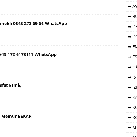
.➡ AY
.➡ B
Emekli 0545 273 69 66 WhatsApp
.➡ DE
.➡ D
.➡ E
 +49 172 6173111 WhatsApp
.➡ E
.➡ HA
.➡ İ
efat Etmiş
.➡ İ
.➡ K
.➡ KO
aş Memur BEKAR
.➡ K
.➡ M