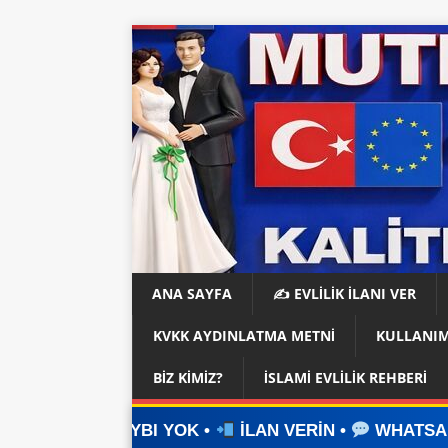
ANA SAYFA
✍️ EVLİLİK İLANI VER
KVKK AYDINLATMA METNI
KULLANIM
BIZ KIMIZ?
İSLAMI EVLILIK REHBERI
YOK •
İLAN VERİN •
WHATSAPP ÜZERİNDEN İLET