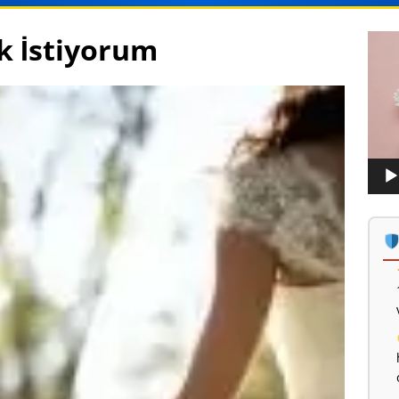
ek İstiyorum
Vide
oynat