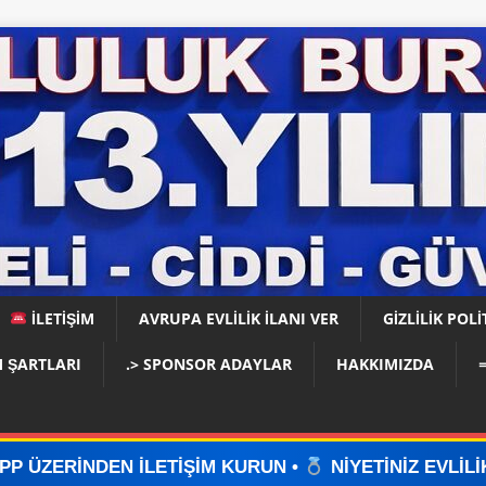
İLETİŞİM
AVRUPA EVLİLİK İLANI VER
GIZLILIK POLI
 ŞARTLARI
.> SPONSOR ADAYLAR
HAKKIMIZDA
İŞİM KURUN •
NİYETİNİZ EVLİLİKSE, DOĞRU YERDE