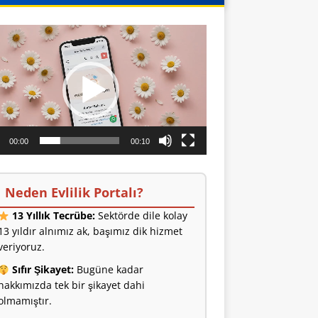
o
ıcı
00:00
00:10
Neden Evlilik Portalı?
13 Yıllık Tecrübe:
Sektörde dile kolay
13 yıldır alnımız ak, başımız dik hizmet
veriyoruz.
Sıfır Şikayet:
Bugüne kadar
hakkımızda tek bir şikayet dahi
olmamıştır.