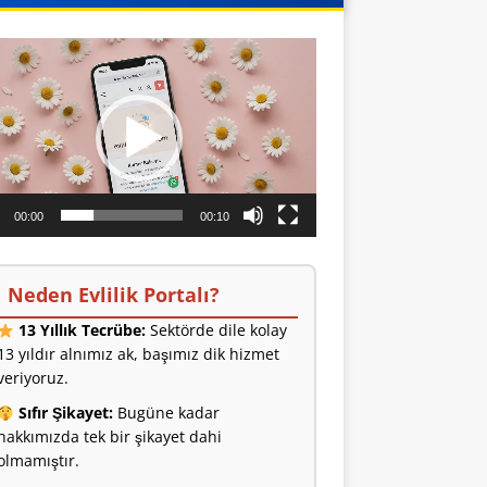
o
ıcı
00:00
00:10
Neden Evlilik Portalı?
13 Yıllık Tecrübe:
Sektörde dile kolay
13 yıldır alnımız ak, başımız dik hizmet
veriyoruz.
Sıfır Şikayet:
Bugüne kadar
hakkımızda tek bir şikayet dahi
olmamıştır.