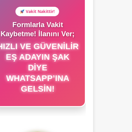
Vakit Nakittir!
Formlarla Vakit
Kaybetme! İlanını Ver;
IZLI VE GÜVENILIR
EŞ ADAYIN ŞAK
DIYE
WHATSAPP’INA
GELSIN!