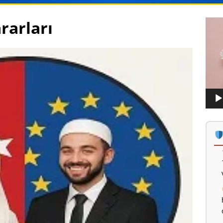
ararları
Vide
oynat