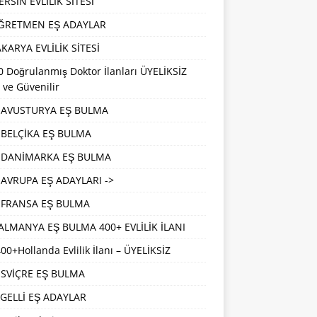
RSİN EVLİLİK SİTESİ
ĞRETMEN EŞ ADAYLAR
KARYA EVLİLİK SİTESİ
 Doğrulanmış Doktor İlanları ÜYELİKSİZ
 ve Güvenilir
AVUSTURYA EŞ BULMA
BELÇİKA EŞ BULMA
DANİMARKA EŞ BULMA
AVRUPA EŞ ADAYLARI ->
FRANSA EŞ BULMA
ALMANYA EŞ BULMA 400+ EVLİLİK İLANI
00+Hollanda Evlilik İlanı – ÜYELİKSİZ
İSVİÇRE EŞ BULMA
GELLİ EŞ ADAYLAR