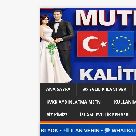
ANA SAYFA
✍️ EVLİLİK İLANI VER
KVKK AYDINLATMA METNI
KULLANIM
BIZ KIMIZ?
İSLAMI EVLILIK REHBERI
I YOK •
İLAN VERİN •
WHATSAPP ÜZERİNDEN İLE