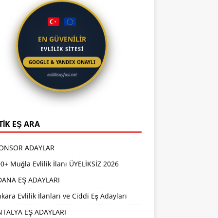
EN GÜVENİLİR
EVLİLİK SİTESİ
GOOGLE & YANDEX ONAYLI
evliliksayfasi.net
TİK EŞ ARA
PONSOR ADAYLAR
0+ Muğla Evlilik İlanı ÜYELİKSİZ 2026
DANA EŞ ADAYLARI
kara Evlilik İlanları ve Ciddi Eş Adayları
NTALYA EŞ ADAYLARI