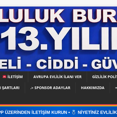
İLETİŞİM
AVRUPA EVLİLİK İLANI VER
GIZLILIK POLI
 ŞARTLARI
.> SPONSOR ADAYLAR
HAKKIMIZDA
TİŞİM KURUN •
NİYETİNİZ EVLİLİKSE, DOĞRU YERD