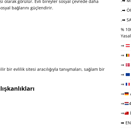
.➡ ME
si olarak görülür. Evli bireyler sosyal çevrede daha
sosyal bağlarını güçlendirir.
.➡ Ö
.➡ SA
% 100
Yasal
⇒
⇒
⇒
 bir evlilik sitesi aracılığıyla tanışmaları, sağlam bir
⇒
⇒
lışkanlıkları
⇒
⇒
4
⇒
➡ EN