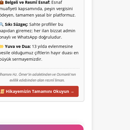
Belgeli ve Resmî Esnaf:
Esnaf
muafiyeti kapsamında, peşin vergisini
ödeyen, tamamen yasal bir platformuz.
Sıkı Süzgeç:
Sahte profiller bu
kapıdan giremez; her ilan bizzat admin
onaylı ve WhatsApp doğruludur.
Yuva ve Dua:
13 yılda evlenmesine
vesile olduğumuz çiftlerin hayır duası en
büyük sermayemizdir.
İlhamını Hz. Ömer'in adaletinden ve Osmanlı'nın
evlilik edebinden alan resmî liman.
Hikayemizin Tamamını Okuyun →