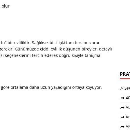
 olur
 bir evliliktir. Sağlıksız bir ilişki tam tersine zarar
gerekir. Günümüzde ciddi evlilik düşünen bireyler, detaylı
tesi seçeneklerini tercih ederek doğru kişiyle tanışma
PRA
re göre ortalama daha uzun yaşadığını ortaya koyuyor.
.> S
.➡ 40
.➡ A
.➡ An
.➡ A