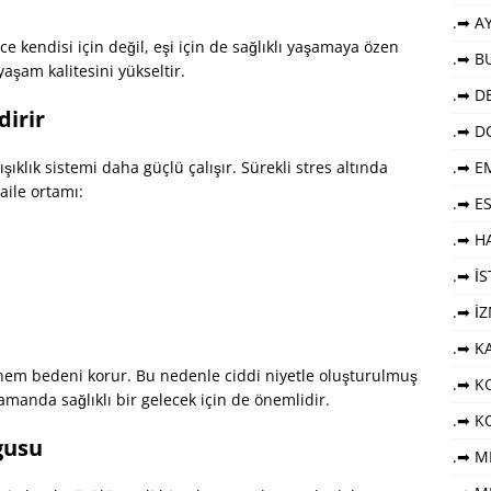
.➡ AY
dece kendisi için değil, eşi için de sağlıklı yaşamaya özen
.➡ B
yaşam kalitesini yükseltir.
.➡ DE
dirir
.➡ D
ıklık sistemi daha güçlü çalışır. Sürekli stres altında
.➡ E
aile ortamı:
.➡ E
.➡ HA
.➡ İ
.➡ İ
.➡ K
u hem bedeni korur. Bu nedenle ciddi niyetle oluşturulmuş
.➡ KO
zamanda sağlıklı bir gelecek için de önemlidir.
.➡ K
gusu
.➡ M