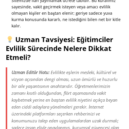
Sitemizde ilan yayınlamak ücrete tabidir. Bu kuralımız
sayesinde, vakit geçirmek isteyen veya amacı evlilik
olmayan kişiler en baştan elenir; geriye sadece yuva
kurma konusunda kararlı, ne istediğini bilen net bir kitle
kalır.
Uzman Tavsiyesi: Eğitimciler
Evlilik Sürecinde Nelere Dikkat
Etmeli?
Uzman Editör Notu:
Evlilikte eşlerin mesleki, kültürel ve
vizyon açısından dengi olması, uzun ömürlü ve huzurlu
bir aile yaşantısının anahtarıdır. Öğretmenlerimizin
zamanı kısıtlı olduğundan, flört aşamasında vakit
kaybetmek yerine en baştan evlilik niyetini açıkça beyan
eden ciddi adaylara yönelmeleri gerekir. İnternet
üzerindeki platformları seçerken rehberinizi ve
konumunuzu talep eden uygulamalardan uzak durmalı;
sadece insan eliyle onaylanmış, kurumsal güvencesi olan