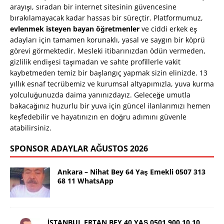
arayışı, sıradan bir internet sitesinin güvencesine
bırakılamayacak kadar hassas bir süreçtir. Platformumuz,
evlenmek isteyen bayan öğretmenler
ve ciddi erkek eş
adayları için tamamen korunaklı, yasal ve saygın bir köprü
görevi görmektedir. Mesleki itibarınızdan ödün vermeden,
gizlilik endişesi taşımadan ve sahte profillerle vakit
kaybetmeden temiz bir başlangıç yapmak sizin elinizde. 13
yıllık esnaf tecrübemiz ve kurumsal altyapımızla, yuva kurma
yolculuğunuzda daima yanınızdayız. Geleceğe umutla
bakacağınız huzurlu bir yuva için güncel ilanlarımızı hemen
keşfedebilir ve hayatınızın en doğru adımını güvenle
atabilirsiniz.
SPONSOR ADAYLAR AĞUSTOS 2026
Ankara – Nihat Bey 64 Yaş Emekli 0507 313
68 11 WhatsApp
İSTANBUL ERTAN BEY 40 YAŞ 0501.900.10.10