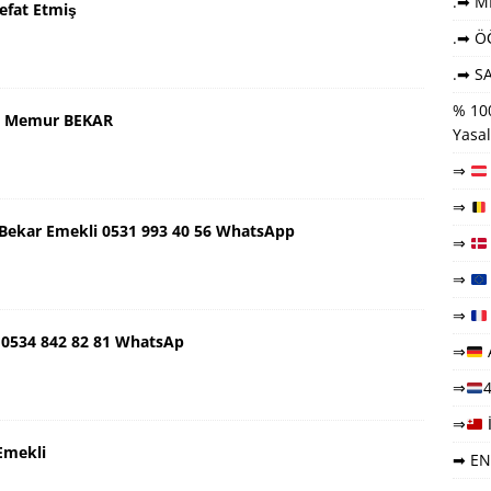
.➡ ME
efat Etmiş
.➡ Ö
.➡ SA
% 100
aş Memur BEKAR
Yasal
⇒
⇒
ş Bekar Emekli 0531 993 40 56 WhatsApp
⇒
⇒
⇒
 0534 842 82 81 WhatsAp
⇒
⇒
4
⇒
Emekli
➡ EN