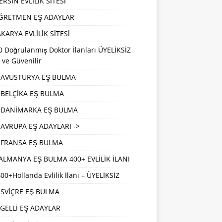
RSİN EVLİLİK SİTESİ
ĞRETMEN EŞ ADAYLAR
KARYA EVLİLİK SİTESİ
 Doğrulanmış Doktor İlanları ÜYELİKSİZ
 ve Güvenilir
AVUSTURYA EŞ BULMA
BELÇİKA EŞ BULMA
DANİMARKA EŞ BULMA
AVRUPA EŞ ADAYLARI ->
FRANSA EŞ BULMA
ALMANYA EŞ BULMA 400+ EVLİLİK İLANI
00+Hollanda Evlilik İlanı – ÜYELİKSİZ
İSVİÇRE EŞ BULMA
GELLİ EŞ ADAYLAR