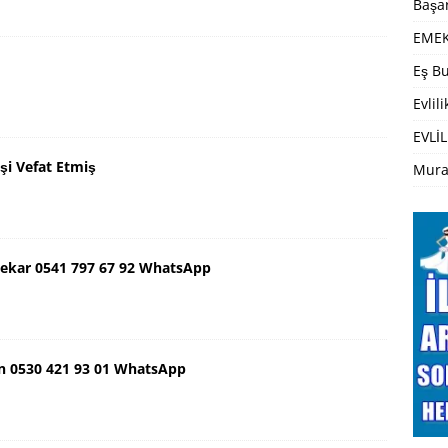
Başar
EMEK
Eş Bu
Evlil
EVLİL
şi Vefat Etmiş
Mura
ekar 0541 797 67 92 WhatsApp
n 0530 421 93 01 WhatsApp