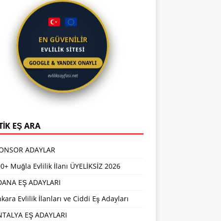
EN GÜVENİLİR
EVLİLİK SİTESİ
GOOGLE & YANDEX ONAYLI
evliliksayfasi.net
TİK EŞ ARA
PONSOR ADAYLAR
0+ Muğla Evlilik İlanı ÜYELİKSİZ 2026
DANA EŞ ADAYLARI
kara Evlilik İlanları ve Ciddi Eş Adayları
NTALYA EŞ ADAYLARI