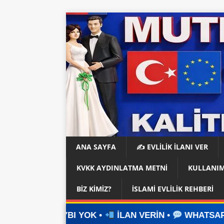
ANA SAYFA
✍️ EVLİLİK İLANI VER
KVKK AYDINLATMA METNI
KULLANIM
BIZ KIMIZ?
İSLAMI EVLILIK REHBERI
 YOK •
İLAN VERİN •
WHATSAPP ÜZERİNDEN İLE