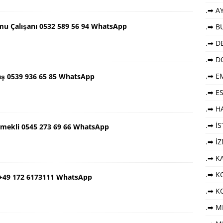
.➡ AY
mu Çalışanı 0532 589 56 94 WhatsApp
.➡ B
.➡ DE
.➡ D
.➡ E
aş 0539 936 65 85 WhatsApp
.➡ E
.➡ HA
.➡ İ
Emekli 0545 273 69 66 WhatsApp
.➡ İ
.➡ K
.➡ KO
 +49 172 6173111 WhatsApp
.➡ K
.➡ M