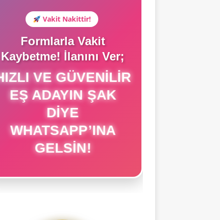
Vakit Nakittir!
Formlarla Vakit
Kaybetme! İlanını Ver;
IZLI VE GÜVENILIR
EŞ ADAYIN ŞAK
DIYE
WHATSAPP’INA
GELSIN!