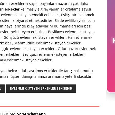
üşünen erkeklerin sayısı bayanlara nazaran çok daha
en erkekler
kelimesiyle giriş yapanlar ortalama sayısı
ir evlenmek isteyen emekli erkekler , Eskişehir evlenmek
sitemizi ziyaret etmektedirler. Bizde evliliksayfasi.com
in hayallerinde ki eş adaylarını bulmamaları için bazı
 evlenmek isteyen erkekler , Beylikova evlenmek isteyen
ler , Günyüzü evlenmek isteyen erkekler , Han evlenmek
H
erkekler , Mahmudiye evlenmek isteyen erkekler ,
lıççık evlenmek isteyen erkekler , Odunpazarı evlenmek
en erkekler , Seyitgazi evlenmek isteyen erkekler ,
başı evlenmek isteyen erkekler.
en bekar , dul , ayrılmış erkekler ile tanışmak , mutlu
sanız müşteri danışmanımızı aramanız yeterli olacaktır.
R
EVLENMEK ISTEYEN ERKEKLER ESKIŞEHIR
0501 561 52 14 WhatsApp