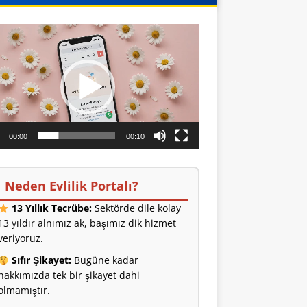
o
ıcı
00:00
00:10
Neden Evlilik Portalı?
13 Yıllık Tecrübe:
Sektörde dile kolay
13 yıldır alnımız ak, başımız dik hizmet
veriyoruz.
Sıfır Şikayet:
Bugüne kadar
hakkımızda tek bir şikayet dahi
olmamıştır.