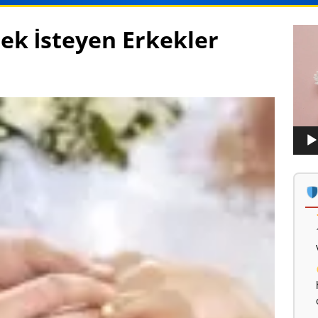
mek İsteyen Erkekler
Vide
oynat