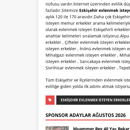
nüfusu vardır.İnternet üzerinden evlilik d
fazladır.Sitemize
Eskişehir evlenmek istey
aylık 120 ile 170 arasıdır.Daha çok Eskişeh
isteyen memur erkekler arama kelimeleriyle 
olarak evlenmek isteyen Eskişehirli erkekler
anahtar kelimeleri sıralamak istiyoruz.Alpu
erkekler , Çifteler evlenmek isteyen erkek
isteyen erkekler , İnönü evlenmek isteyen 
Mihalgazi evlenmek isteyen erkekler , Miha
isteyen erkekler , Sarıcakaya evlenmek istey
Sivrihisar evlenmek isteyen erkekler , Tepe
Tüm Eskişehir ve İlçelerinden evlenmek istey
evliliğe giden yolda ilk adımı atmak istiyor
ESKIŞEHIR EVLENMEK ISTEYEN ERKEKLE
SPONSOR ADAYLAR AĞUSTOS 2026
Muammer Bey 40 Yaş Bekar 