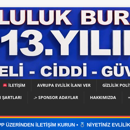
İLETİŞİM
AVRUPA EVLİLİK İLANI VER
GIZLILIK POLI
 ŞARTLARI
.> SPONSOR ADAYLAR
HAKKIMIZDA
TİŞİM KURUN •
NİYETİNİZ EVLİLİKSE, DOĞRU YERDE