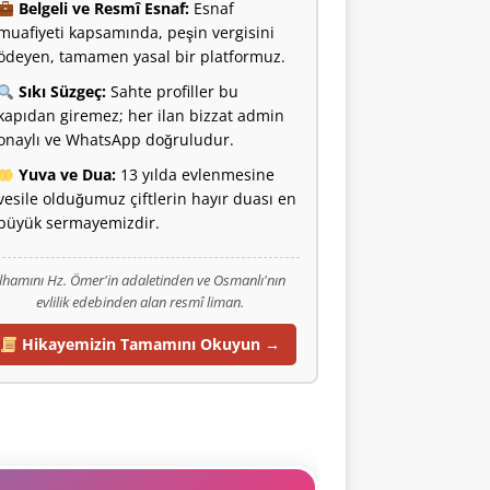
Belgeli ve Resmî Esnaf:
Esnaf
muafiyeti kapsamında, peşin vergisini
ödeyen, tamamen yasal bir platformuz.
Sıkı Süzgeç:
Sahte profiller bu
kapıdan giremez; her ilan bizzat admin
onaylı ve WhatsApp doğruludur.
Yuva ve Dua:
13 yılda evlenmesine
vesile olduğumuz çiftlerin hayır duası en
büyük sermayemizdir.
İlhamını Hz. Ömer'in adaletinden ve Osmanlı'nın
evlilik edebinden alan resmî liman.
Hikayemizin Tamamını Okuyun →