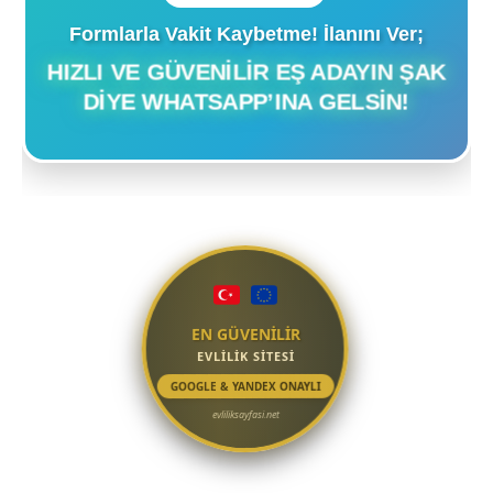
Formlarla Vakit Kaybetme! İlanını Ver;
HIZLI VE GÜVENILIR EŞ ADAYIN ŞAK
DIYE WHATSAPP’INA GELSIN!
EN GÜVENİLİR
EVLİLİK SİTESİ
GOOGLE & YANDEX ONAYLI
evliliksayfasi.net