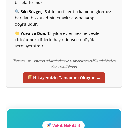
bir platformuz.
Sıkı Süzgeç:
Sahte profiller bu kapıdan giremez;
her ilan bizzat admin onaylı ve WhatsApp
doğruludur.
Yuva ve Dua:
13 yılda evlenmesine vesile
olduğumuz çiftlerin hayır duası en büyük
sermayemizdir.
İlhamını Hz. Ömer'in adaletinden ve Osmanlı'nın evlilik edebinden
alan resmî liman.
Hikayemizin Tamamını Okuyun →
Vakit Nakittir!