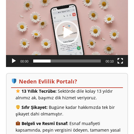
Video
oynatıcı
00:00
00:10
Neden Evlilik Portalı?
13 Yıllık Tecrübe:
Sektörde dile kolay 13 yıldır
alnımız ak, başımız dik hizmet veriyoruz.
Sıfır Şikayet:
Bugüne kadar hakkımızda tek bir
şikayet dahi olmamıştır.
Belgeli ve Resmî Esnaf:
Esnaf muafiyeti
kapsamında, peşin vergisini ödeyen, tamamen yasal