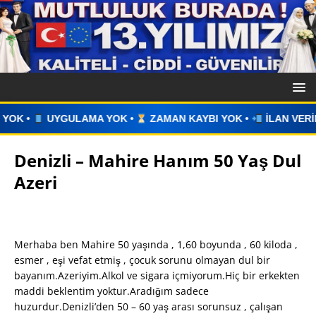
OK •
ZAMAN KAYBI YOK •
İLAN VERİN •
WHATSAPP ÜZERİ
Denizli – Mahire Hanım 50 Yaş Dul
Azeri
Merhaba ben Mahire 50 yaşında , 1,60 boyunda , 60 kiloda ,
esmer , eşi vefat etmiş , çocuk sorunu olmayan dul bir
bayanım.Azeriyim.Alkol ve sigara içmiyorum.Hiç bir erkekten
maddi beklentim yoktur.Aradığım sadece
huzurdur.Denizli’den 50 – 60 yaş arası sorunsuz , çalışan