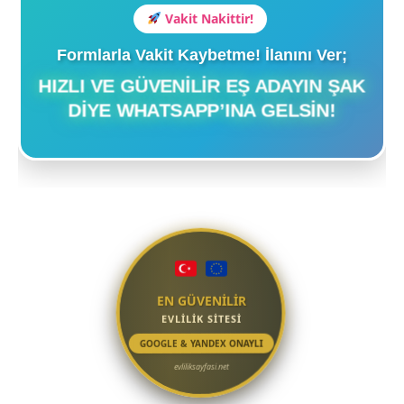
Vakit Nakittir!
Formlarla Vakit Kaybetme! İlanını Ver;
HIZLI VE GÜVENILIR EŞ ADAYIN ŞAK
DIYE WHATSAPP’INA GELSIN!
EN GÜVENİLİR
EVLİLİK SİTESİ
GOOGLE & YANDEX ONAYLI
evliliksayfasi.net