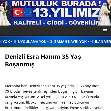
•
ZAMAN KAYBI YOK •
İLAN VERİN •
WHATSAPP ÜZERİNDEN
Denizli Esra Hanım 35 Yaş
Boşanmış
Merhaba ben Denizli’den Esra 35 yaşında , 1.65 boyunda ,
70 kiloda , beyaz tenli , eşinden boşanmış bir bayanım.
Kızımla yaşıyorum. Alkol yok. Sigara var. Özel bir firmada
çalışıyorum. İlk okul mezunuyum. Yengeç burcuyum.
Burcumun özelliklerini taşıyan biriyim. Eşine sadık ve vefalı