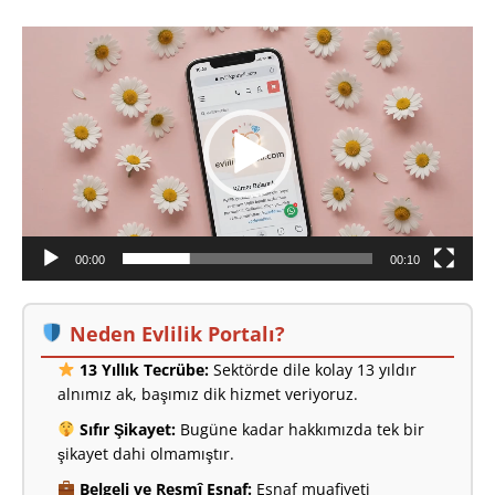
Video
oynatıcı
00:00
00:10
Neden Evlilik Portalı?
13 Yıllık Tecrübe:
Sektörde dile kolay 13 yıldır
alnımız ak, başımız dik hizmet veriyoruz.
Sıfır Şikayet:
Bugüne kadar hakkımızda tek bir
şikayet dahi olmamıştır.
Belgeli ve Resmî Esnaf:
Esnaf muafiyeti