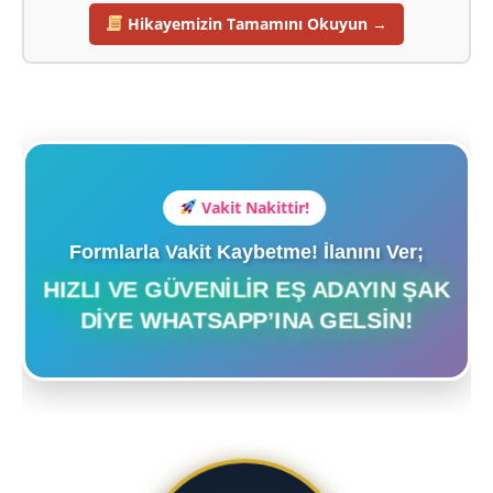
Hikayemizin Tamamını Okuyun →
Vakit Nakittir!
Formlarla Vakit Kaybetme! İlanını Ver;
HIZLI VE GÜVENILIR EŞ ADAYIN ŞAK
DIYE WHATSAPP’INA GELSIN!