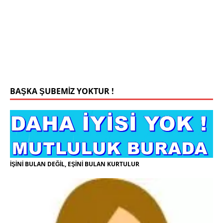
Konyada yaşiyorum.yaş 42 eşim.vefat etti yanliz
yaşiyorum kizim var hayatini annannesinde idame
ettiriyor ortaokula başlayacak sigara alkol
kullanmiyorum.evim.işim arabam.var namazlarimi
kilmaya ozen gosteren vicdanli edepli
[İLAN
DETAYLARI>]
BAŞKA ŞUBEMİZ YOKTUR !
İŞİNİ BULAN DEĞİL, EŞİNİ BULAN KURTULUR