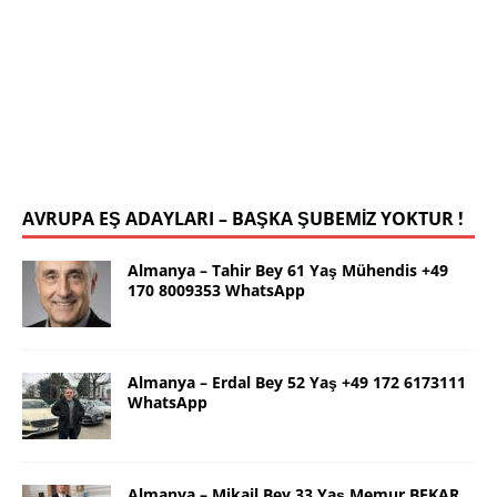
İstanbul Yalçın Bey 63 Yaş 0546 786
78 19 WhatsApp
Selamlar ben güzel İstanbul dan Yalçın. 63 yaş.
Kendim 178 boy,unda 72 kilolu sportif yapılı olarak
uygun bir rafika arıyorum. Ana dilimizin yanı sıra
tahsilimi
[İLAN DETAYLARI>]
AVRUPA EŞ ADAYLARI – BAŞKA ŞUBEMİZ YOKTUR !
Almanya – Tahir Bey 61 Yaş Mühendis +49
170 8009353 WhatsApp
Almanya – Erdal Bey 52 Yaş +49 172 6173111
WhatsApp
Almanya – Mikail Bey 33 Yaş Memur BEKAR