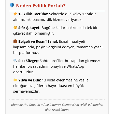
Neden Evlilik Portalı?
13 Yıllık Tecrübe:
Sektörde dile kolay 13 yıldır
alnımız ak, başımız dik hizmet veriyoruz.
Sıfır Şikayet:
Bugüne kadar hakkımızda tek bir
şikayet dahi olmamıştır.
Belgeli ve Resmî Esnaf:
Esnaf muafiyeti
kapsamında, peşin vergisini ödeyen, tamamen yasal
bir platformuz.
Sıkı Süzgeç:
Sahte profiller bu kapıdan giremez;
her ilan bizzat admin onaylı ve WhatsApp
doğruludur.
Yuva ve Dua:
13 yılda evlenmesine vesile
olduğumuz çiftlerin hayır duası en büyük
sermayemizdir.
İlhamını Hz. Ömer'in adaletinden ve Osmanlı'nın evlilik edebinden
alan resmî liman.