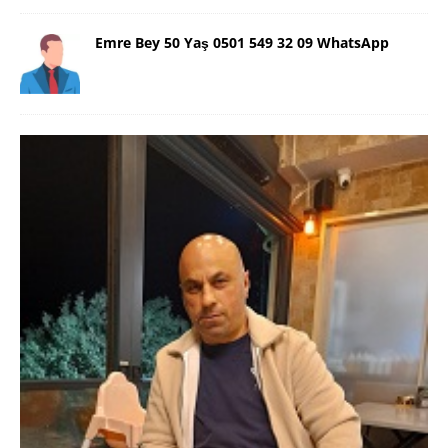
Emre Bey 50 Yaş 0501 549 32 09 WhatsApp
Danimarka Mustafa Bey 45 Yaş +45
42 48 17 28 WhatsApp
Lütfen Danimarka dışı aramasın. Selam ben
Danimarka’dan Mustafa 45 yaşında, 1.88 boyunda,
98 kiloda, Kumral, ayrılmış bir beyim. Alkol yok.
Sigara var. Maddi sıkıntım yok.
[İLAN DETAYLARI>]