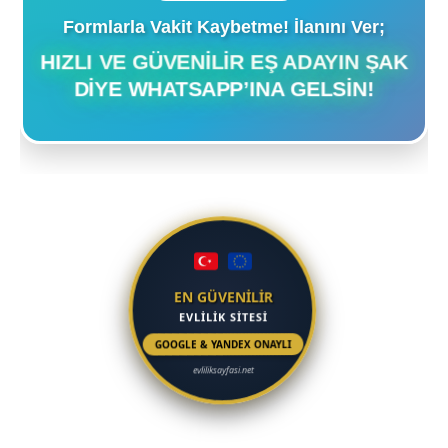
Formlarla Vakit Kaybetme! İlanını Ver;
HIZLI VE GÜVENILIR EŞ ADAYIN ŞAK
DIYE WHATSAPP’INA GELSIN!
EN GÜVENİLİR
EVLİLİK SİTESİ
GOOGLE & YANDEX ONAYLI
evliliksayfasi.net