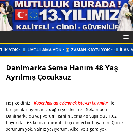
OK •
ZAMAN KAYBI YOK •
İLAN VERİN •
WHATSAPP ÜZERİ
Danimarka Sema Hanım 48 Yaş
Ayrılmış Çocuksuz
Hoş geldiniz .
Kopenhag da evlenmek isteyen bayanlar
ile
tanışmak istiyorsanız doğru yerdesiniz. Selam ben
Danimarka da yaşıyorum. İsmim Sema 48 yaşında , 1.62
boyunda , 65 kiloda, kumral , boşanmış bir bayanım. Çocuk
sorunum yok. Yalnız yaşıyorum. Alkol ve sigara yok.