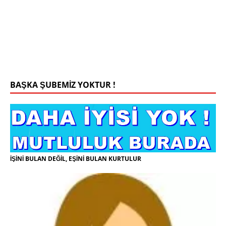
yaşiyorum kizim var hayatini annannesinde idame
ettiriyor ortaokula başlayacak sigara alkol
kullanmiyorum.evim.işim arabam.var namazlarimi
kilmaya ozen gosteren vicdanli edepli
[İLAN
DETAYLARI>]
BAŞKA ŞUBEMİZ YOKTUR !
İŞİNİ BULAN DEĞİL, EŞİNİ BULAN KURTULUR