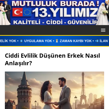
MA YOK •
ZAMAN KAYBI YOK •
İLAN VERİN •
WHATSAPP 
Ciddi Evlilik Düşünen Erkek Nasıl
Anlaşılır?