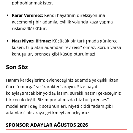
pohpohlanmak ister.
Karar Veremez:
Kendi hayatının direksiyonuna
geçememiş bir adamla, evlilik yolunda kaza yapma
riskiniz %100’dür.
Nazı Niyazı Bitmez:
Küçücük bir tartışmada günlerce
küsen, trip atan adamdan “ev reisi” olmaz. Sorun varsa
konuşulur, prenses gibi küsüp oturulmaz!
Son Söz
Hanım kardeşlerim; evleneceğiniz adamda yakışıklılıktan
önce “omurga” ve “karakter” arayın. Size hayatı
kolaylaştıracak bir yoldaş lazım, sürekli nazını çekeceğiniz
bir çocuk değil. Bizim portalımızda biz bu “prenses”
modellerini değil; sözünün eri, niyeti ciddi “adam gibi
adamları” bir araya getirmeyi amaçlıyoruz.
SPONSOR ADAYLAR AĞUSTOS 2026