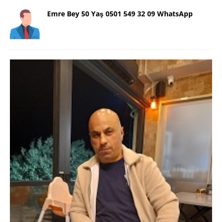
Emre Bey 50 Yaş 0501 549 32 09 WhatsApp
Danimarka Mustafa Bey 45 Yaş +45
42 48 17 28 WhatsApp
Lütfen Danimarka dışı aramasın. Selam ben
Danimarka’dan Mustafa 45 yaşında, 1.88 boyunda,
98 kiloda, Kumral, ayrılmış bir beyim. Alkol yok.
Sigara var. Maddi sıkıntım yok.
[İLAN DETAYLARI>]