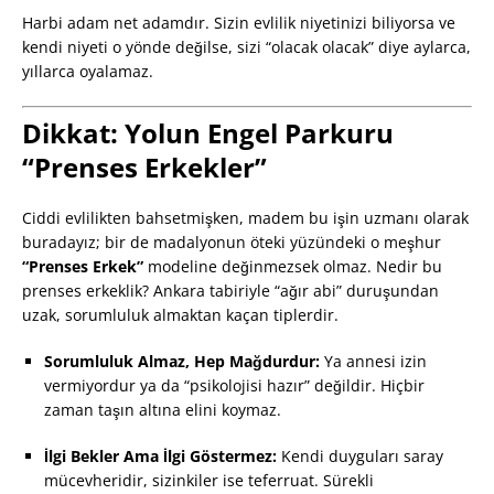
Harbi adam net adamdır. Sizin evlilik niyetinizi biliyorsa ve
kendi niyeti o yönde değilse, sizi “olacak olacak” diye aylarca,
yıllarca oyalamaz.
Dikkat: Yolun Engel Parkuru
“Prenses Erkekler”
Ciddi evlilikten bahsetmişken, madem bu işin uzmanı olarak
buradayız; bir de madalyonun öteki yüzündeki o meşhur
“Prenses Erkek”
modeline değinmezsek olmaz. Nedir bu
prenses erkeklik? Ankara tabiriyle “ağır abi” duruşundan
uzak, sorumluluk almaktan kaçan tiplerdir.
Sorumluluk Almaz, Hep Mağdurdur:
Ya annesi izin
vermiyordur ya da “psikolojisi hazır” değildir. Hiçbir
zaman taşın altına elini koymaz.
İlgi Bekler Ama İlgi Göstermez:
Kendi duyguları saray
mücevheridir, sizinkiler ise teferruat. Sürekli