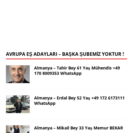
78 19 WhatsApp
Selamlar ben güzel İstanbul dan Yalçın. 63 yaş.
Kendim 178 boy,unda 72 kilolu sportif yapılı olarak
uygun bir rafika arıyorum. Ana dilimizin yanı sıra
tahsilimi
[İLAN DETAYLARI>]
AVRUPA EŞ ADAYLARI – BAŞKA ŞUBEMİZ YOKTUR !
Almanya – Tahir Bey 61 Yaş Mühendis +49
170 8009353 WhatsApp
Almanya – Erdal Bey 52 Yaş +49 172 6173111
WhatsApp
Almanya – Mikail Bey 33 Yaş Memur BEKAR