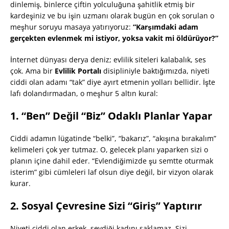
dinlemiş, binlerce çiftin yolculuğuna şahitlik etmiş bir
kardeşiniz ve bu işin uzmanı olarak bugün en çok sorulan o
meşhur soruyu masaya yatırıyoruz:
“Karşımdaki adam
gerçekten evlenmek mi istiyor, yoksa vakit mi öldürüyor?”
İnternet dünyası derya deniz; evlilik siteleri kalabalık, ses
çok. Ama bir
Evlilik Portalı
disipliniyle baktığımızda, niyeti
ciddi olan adamı “tak” diye ayırt etmenin yolları bellidir. İşte
lafı dolandırmadan, o meşhur 5 altın kural:
1. “Ben” Değil “Biz” Odaklı Planlar Yapar
Ciddi adamın lügatinde “belki”, “bakarız”, “akışına bırakalım”
kelimeleri çok yer tutmaz. O, gelecek planı yaparken sizi o
planın içine dahil eder. “Evlendiğimizde şu semtte oturmak
isterim” gibi cümleleri laf olsun diye değil, bir vizyon olarak
kurar.
2. Sosyal Çevresine Sizi “Giriş” Yaptırır
Niyeti ciddi olan erkek, sevdiği kadını saklamaz. Sizi