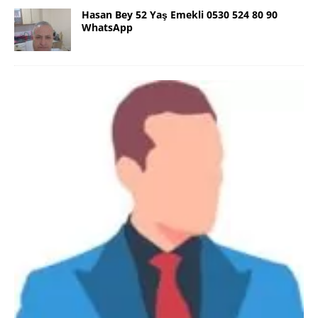
Hasan Bey 52 Yaş Emekli 0530 524 80 90
WhatsApp
Danimarka Mustafa Bey 45 Yaş +45
42 48 17 28 WhatsApp
Lütfen Danimarka dışı aramasın. Selam ben
Danimarka’dan Mustafa 45 yaşında, 1.88 boyunda,
98 kiloda, Kumral, ayrılmış bir beyim. Alkol yok.
Sigara var. Maddi sıkıntım yok.
[İLAN DETAYLARI>]