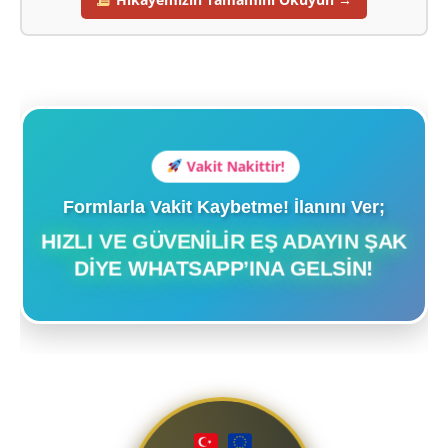
Vakit Nakittir!
Formlarla Vakit Kaybetme! İlanını Ver;
HIZLI VE GÜVENILIR EŞ ADAYIN ŞAK
DIYE WHATSAPP’INA GELSIN!