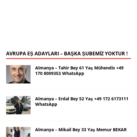
78 19 WhatsApp
Selamlar ben güzel İstanbul dan Yalçın. 63 yaş.
Kendim 178 boy,unda 72 kilolu sportif yapılı olarak
uygun bir rafika arıyorum. Ana dilimizin yanı sıra
tahsilimi
[İLAN DETAYLARI>]
AVRUPA EŞ ADAYLARI – BAŞKA ŞUBEMİZ YOKTUR !
Almanya – Tahir Bey 61 Yaş Mühendis +49
170 8009353 WhatsApp
Almanya – Erdal Bey 52 Yaş +49 172 6173111
WhatsApp
Almanya – Mikail Bey 33 Yaş Memur BEKAR