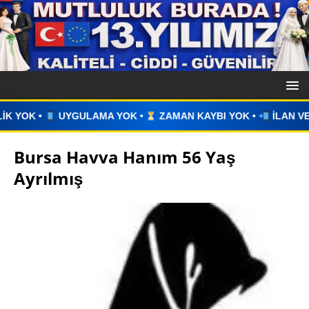
OK •
ZAMAN KAYBI YOK •
İLAN VERİN •
WHATSAPP ÜZERİ
Bursa Havva Hanım 56 Yaş
Ayrılmış