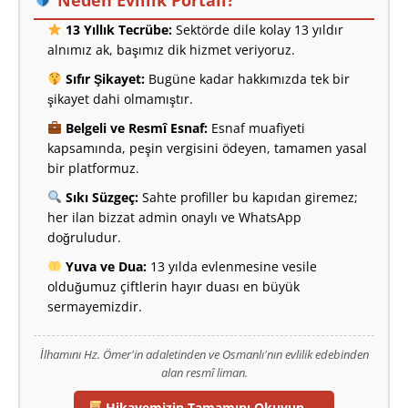
13 Yıllık Tecrübe:
Sektörde dile kolay 13 yıldır
alnımız ak, başımız dik hizmet veriyoruz.
Sıfır Şikayet:
Bugüne kadar hakkımızda tek bir
şikayet dahi olmamıştır.
Belgeli ve Resmî Esnaf:
Esnaf muafiyeti
kapsamında, peşin vergisini ödeyen, tamamen yasal
bir platformuz.
Sıkı Süzgeç:
Sahte profiller bu kapıdan giremez;
her ilan bizzat admin onaylı ve WhatsApp
doğruludur.
Yuva ve Dua:
13 yılda evlenmesine vesile
olduğumuz çiftlerin hayır duası en büyük
sermayemizdir.
İlhamını Hz. Ömer'in adaletinden ve Osmanlı'nın evlilik edebinden
alan resmî liman.
Hikayemizin Tamamını Okuyun →