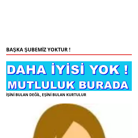
yaşiyorum kizim var hayatini annannesinde idame
ettiriyor ortaokula başlayacak sigara alkol
kullanmiyorum.evim.işim arabam.var namazlarimi
kilmaya ozen gosteren vicdanli edepli
[İLAN
DETAYLARI>]
BAŞKA ŞUBEMİZ YOKTUR !
İŞİNİ BULAN DEĞİL, EŞİNİ BULAN KURTULUR