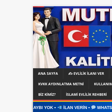
ANA SAYFA
✍️ EVLİLİK İLANI VER
KVKK AYDINLATMA METNI
KULLANIM
BIZ KIMIZ?
İSLAMI EVLILIK REHBERI
BI YOK •
İLAN VERİN •
WHATSAPP ÜZERİNDEN İ