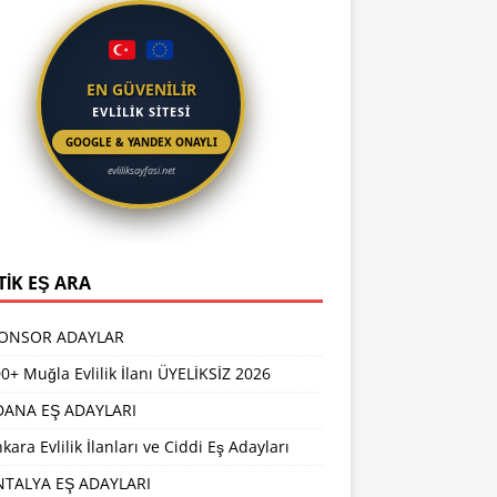
EN GÜVENİLİR
EVLİLİK SİTESİ
GOOGLE & YANDEX ONAYLI
evliliksayfasi.net
TİK EŞ ARA
PONSOR ADAYLAR
0+ Muğla Evlilik İlanı ÜYELİKSİZ 2026
DANA EŞ ADAYLARI
kara Evlilik İlanları ve Ciddi Eş Adayları
NTALYA EŞ ADAYLARI