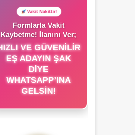
Vakit Nakittir!
Formlarla Vakit
Kaybetme! İlanını Ver;
IZLI VE GÜVENILIR
EŞ ADAYIN ŞAK
DIYE
WHATSAPP’INA
GELSIN!