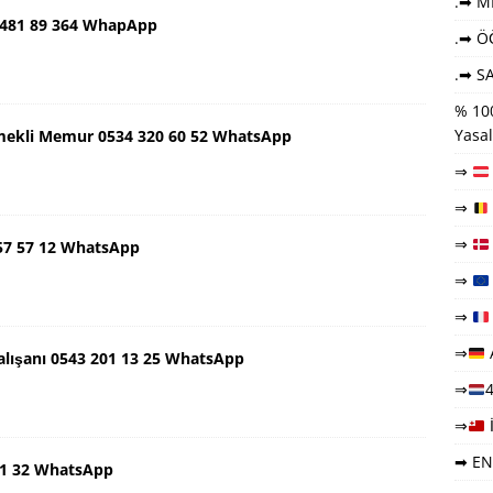
.➡ ME
 481 89 364 WhapApp
.➡ Ö
.➡ SA
% 100
Yasal
mekli Memur 0534 320 60 52 WhatsApp
⇒
⇒
⇒
57 57 12 WhatsApp
⇒
⇒
⇒
lışanı 0543 201 13 25 WhatsApp
⇒
4
⇒
➡ EN
 91 32 WhatsApp