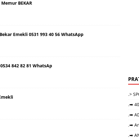
aş Memur BEKAR
ş Bekar Emekli 0531 993 40 56 WhatsApp
 0534 842 82 81 WhatsAp
PRA
.> S
Emekli
.➡ 40
.➡ A
.➡ An
.➡ A