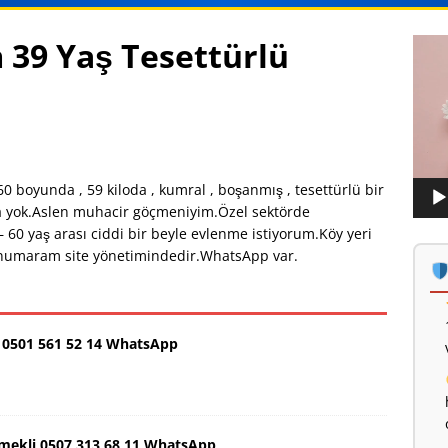
 39 Yaş Tesettürlü
Vide
oynat
 boyunda , 59 kiloda , kumral , boşanmış , tesettürlü bir
a yok.Aslen muhacir göçmeniyim.Özel sektörde
 60 yaş arası ciddi bir beyle evlenme istiyorum.Köy yeri
fon numaram site yönetimindedir.WhatsApp var.
0501 561 52 14 WhatsApp
Emekli 0507 313 68 11 WhatsApp