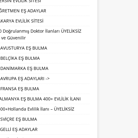
RSİN EVLİLİK SİTESİ
ĞRETMEN EŞ ADAYLAR
KARYA EVLİLİK SİTESİ
 Doğrulanmış Doktor İlanları ÜYELİKSİZ
 ve Güvenilir
AVUSTURYA EŞ BULMA
BELÇİKA EŞ BULMA
DANİMARKA EŞ BULMA
AVRUPA EŞ ADAYLARI ->
FRANSA EŞ BULMA
ALMANYA EŞ BULMA 400+ EVLİLİK İLANI
00+Hollanda Evlilik İlanı – ÜYELİKSİZ
İSVİÇRE EŞ BULMA
GELLİ EŞ ADAYLAR