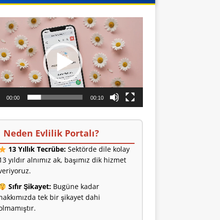
o
ıcı
00:00
00:10
Neden Evlilik Portalı?
13 Yıllık Tecrübe:
Sektörde dile kolay
13 yıldır alnımız ak, başımız dik hizmet
veriyoruz.
Sıfır Şikayet:
Bugüne kadar
hakkımızda tek bir şikayet dahi
olmamıştır.