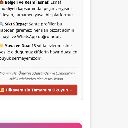
Belgeli ve Resmî Esnaf:
Esnaf
muafiyeti kapsamında, peşin vergisini
ödeyen, tamamen yasal bir platformuz.
Sıkı Süzgeç:
Sahte profiller bu
kapıdan giremez; her ilan bizzat admin
onaylı ve WhatsApp doğruludur.
Yuva ve Dua:
13 yılda evlenmesine
vesile olduğumuz çiftlerin hayır duası en
büyük sermayemizdir.
İlhamını Hz. Ömer'in adaletinden ve Osmanlı'nın
evlilik edebinden alan resmî liman.
Hikayemizin Tamamını Okuyun →