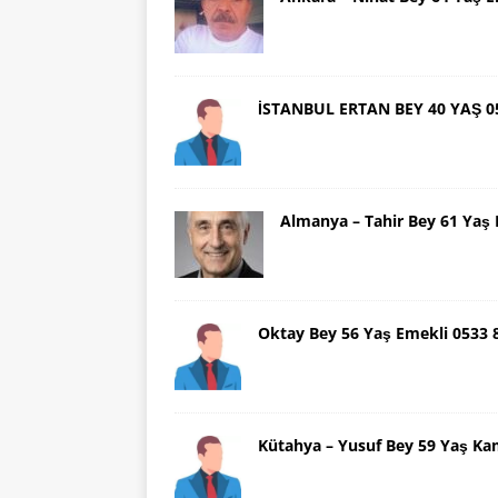
İSTANBUL ERTAN BEY 40 YAŞ 0
Almanya – Tahir Bey 61 Ya
Oktay Bey 56 Yaş Emekli 0533
Kütahya – Yusuf Bey 59 Yaş Ka