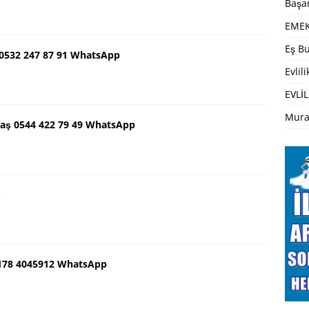
Başar
EMEK
Eş Bu
 0532 247 87 91 WhatsApp
Evlil
EVLİL
Mura
ş 0544 422 79 49 WhatsApp
ş
0178 4045912 WhatsApp