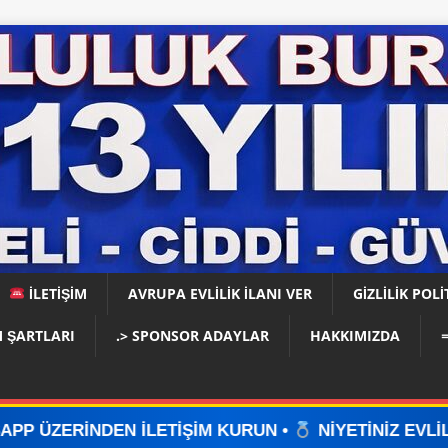
İLETİŞİM
AVRUPA EVLİLİK İLANI VER
GIZLILIK POLI
 ŞARTLARI
.> SPONSOR ADAYLAR
HAKKIMIZDA
LETİŞİM KURUN •
NİYETİNİZ EVLİLİKSE, DOĞRU YE