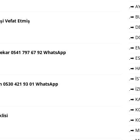
.➡ AY
.➡ B
şi Vefat Etmiş
.➡ DE
.➡ D
.➡ E
ekar 0541 797 67 92 WhatsApp
.➡ E
.➡ HA
.➡ İ
n 0530 421 93 01 WhatsApp
.➡ İ
.➡ K
.➡ KO
lisi
.➡ K
.➡ M