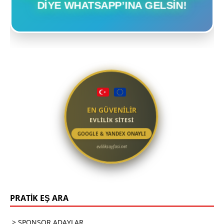
DIYE WHATSAPP’INA GELSIN!
EN GÜVENİLİR
EVLİLİK SİTESİ
GOOGLE & YANDEX ONAYLI
evliliksayfasi.net
PRATİK EŞ ARA
.> SPONSOR ADAYLAR