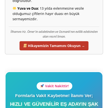
doğruludur.
Yuva ve Dua:
13 yılda evlenmesine vesile
olduğumuz çiftlerin hayır duası en büyük
sermayemizdir.
İlhamını Hz. Ömer'in adaletinden ve Osmanlı'nın evlilik edebinden
alan resmî liman.
Hikayemizin Tamamını Okuyun →
Vakit Nakittir!
Formlarla Vakit Kaybetme! İlanını Ver;
HIZLI VE GÜVENILIR EŞ ADAYIN ŞAK