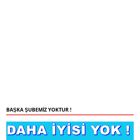
Mehmet Bey 42 Yaş Kamu Çalışanı
0543 201 13 25 WhatsApp
Konyada yaşiyorum.yaş 42 eşim.vefat etti yanliz
yaşiyorum kizim var hayatini annannesinde idame
ettiriyor ortaokula başlayacak sigara alkol
kullanmiyorum.evim.işim arabam.var namazlarimi
kilmaya ozen gosteren vicdanli edepli
[İLAN
DETAYLARI>]
BAŞKA ŞUBEMİZ YOKTUR !