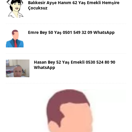
Balıkesir Ayşe Hanım 62 Yaş Emekli Hemşire
Çocuksuz
Emre Bey 50 Yaş 0501 549 32 09 WhatsApp
Hasan Bey 52 Yaş Emekli 0530 524 80 90
WhatsApp
Danimarka Mustafa Bey 45 Yaş +45
42 48 17 28 WhatsApp
Lütfen Danimarka dışı aramasın. Selam ben
Danimarka’dan Mustafa 45 yaşında, 1.88 boyunda,
98 kiloda, Kumral, ayrılmış bir beyim. Alkol yok.