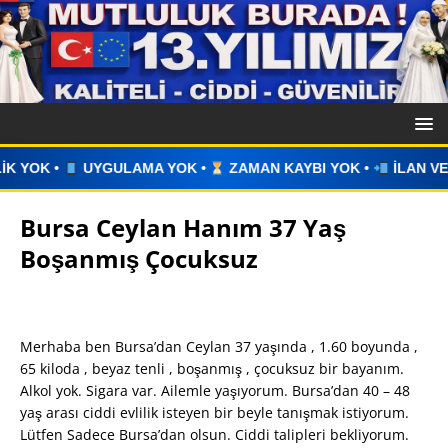
K •
ZAMAN KAYBI YOK •
İLAN VERİN •
WHATSAPP ÜZERİN
Bursa Ceylan Hanım 37 Yaş
Boşanmış Çocuksuz
Merhaba ben Bursa’dan Ceylan 37 yaşında , 1.60 boyunda ,
65 kiloda , beyaz tenli , boşanmış , çocuksuz bir bayanım.
Alkol yok. Sigara var. Ailemle yaşıyorum. Bursa’dan 40 – 48
yaş arası ciddi evlilik isteyen bir beyle tanışmak istiyorum.
Lütfen Sadece Bursa’dan olsun. Ciddi talipleri bekliyorum.