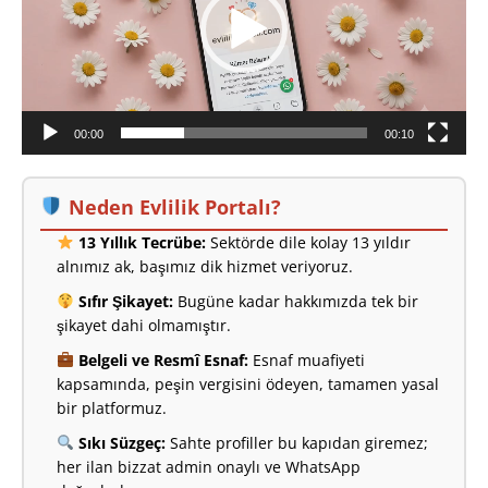
00:00
00:10
Neden Evlilik Portalı?
13 Yıllık Tecrübe:
Sektörde dile kolay 13 yıldır
alnımız ak, başımız dik hizmet veriyoruz.
Sıfır Şikayet:
Bugüne kadar hakkımızda tek bir
şikayet dahi olmamıştır.
Belgeli ve Resmî Esnaf:
Esnaf muafiyeti
kapsamında, peşin vergisini ödeyen, tamamen yasal
bir platformuz.
Sıkı Süzgeç:
Sahte profiller bu kapıdan giremez;
her ilan bizzat admin onaylı ve WhatsApp