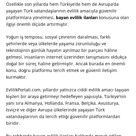
Özellikle son yıllarda hem Türkiye’de hem de Avrupa’da
yaşayan Türk vatandaşlarının evlilik amacıyla güvenilir
platformlara yönelmesi,
bayan evlilik ilanları
konusuna olan
ilgiyi önemli ölçüde artırmıştır.
Yoğun iş temposu, sosyal çevrenin daralması, farklı
şehirlerde veya ülkelerde yaşama zorunluluğu ve
teknolojinin günlük hayatın ayrılmaz bir parçası hâline
gelmesi, insanların internet üzerinden tanışmasını oldukça
doğal bir süreç haline getirmiştir. Ancak burada en önemli
konu, doğru platformu tercih etmek ve güvenli iletişim
kurmaktır.
EvlilikPortali.com, yıllardır yalnızca ciddi evlilik amacı taşıyan
kişileri bir araya getirmeyi hedefleyen yapısıyla, Türkiye’nin
yanı sıra Almanya, Hollanda, Fransa, Belçika, Avusturya,
İsviçre ve diğer Avrupa ülkelerinde yaşayan Türk
vatandaşlarının da tercih ettiği güvenilir platformlardan
biridir.
Bu rehberde bayan evlilik ilanları hakkında merak edilen