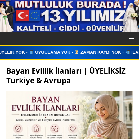
YGULAMA YOK •
ZAMAN KAYBI YOK •
İLAN VERİN •
WHAT
Bayan Evlilik İlanları | ÜYELİKSİZ
Türkiye & Avrupa