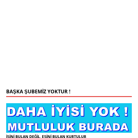
Mehmet Bey 42 Yaş Kamu Çalışanı
0543 201 13 25 WhatsApp
Konyada yaşiyorum.yaş 42 eşim.vefat etti yanliz
yaşiyorum kizim var hayatini annannesinde idame
ettiriyor ortaokula başlayacak sigara alkol
kullanmiyorum.evim.işim arabam.var namazlarimi
kilmaya ozen gosteren vicdanli edepli
[İLAN
DETAYLARI>]
BAŞKA ŞUBEMİZ YOKTUR !
İŞİNİ BULAN DEĞİL, EŞİNİ BULAN KURTULUR