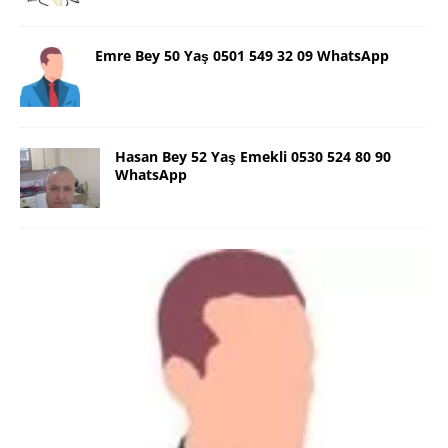
Emre Bey 50 Yaş 0501 549 32 09 WhatsApp
Hasan Bey 52 Yaş Emekli 0530 524 80 90
WhatsApp
Danimarka Mustafa Bey 45 Yaş +45
42 48 17 28 WhatsApp
Lütfen Danimarka dışı aramasın. Selam ben
Danimarka’dan Mustafa 45 yaşında, 1.88 boyunda,
98 kiloda, Kumral, ayrılmış bir beyim. Alkol yok.
Sigara var. Maddi sıkıntım yok.
[İLAN DETAYLARI>]