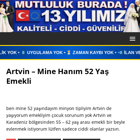
YOK •
ZAMAN KAYBI YOK •
İLAN VERİN •
WHATSAPP ÜZER
Artvin – Mine Hanım 52 Yaş
Emekli
ben mine 52 yaşındayım minyon tipliyim Artvin de
yaşıyorum emekliyim çocuk sorunum yok Artvin ve
Karadeniz bölgesinden 55 – 62 yaş arası emekli bir beyle
evlenmek istiyorum lütfen sadece ciddi olanlar yazsın.