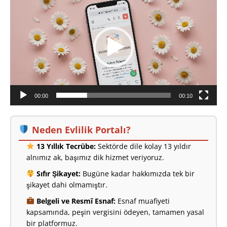
oynatıcı
00:00
00:10
Neden Evlilik Portalı?
13 Yıllık Tecrübe:
Sektörde dile kolay 13 yıldır
alnımız ak, başımız dik hizmet veriyoruz.
Sıfır Şikayet:
Bugüne kadar hakkımızda tek bir
şikayet dahi olmamıştır.
Belgeli ve Resmî Esnaf:
Esnaf muafiyeti
kapsamında, peşin vergisini ödeyen, tamamen yasal
bir platformuz.