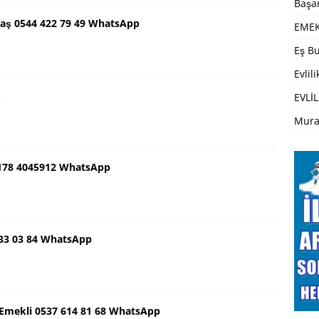
Başar
ş 0544 422 79 49 WhatsApp
EMEK
Eş Bu
Evlil
ş
EVLİL
Mura
0178 4045912 WhatsApp
933 03 84 WhatsApp
 Emekli 0537 614 81 68 WhatsApp