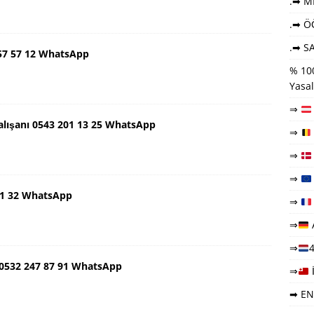
.➡ ME
.➡ Ö
.➡ SA
57 57 12 WhatsApp
% 100
Yasal
⇒
lışanı 0543 201 13 25 WhatsApp
⇒
⇒
⇒
 91 32 WhatsApp
⇒
⇒
⇒
4
 0532 247 87 91 WhatsApp
⇒
➡ EN