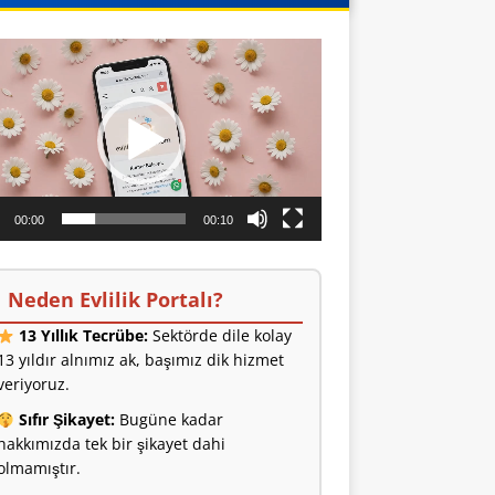
o
ıcı
00:00
00:10
Neden Evlilik Portalı?
13 Yıllık Tecrübe:
Sektörde dile kolay
13 yıldır alnımız ak, başımız dik hizmet
veriyoruz.
Sıfır Şikayet:
Bugüne kadar
hakkımızda tek bir şikayet dahi
olmamıştır.