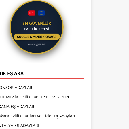
EN GÜVENİLİR
EVLİLİK SİTESİ
GOOGLE & YANDEX ONAYLI
evliliksayfasi.net
TİK EŞ ARA
PONSOR ADAYLAR
0+ Muğla Evlilik İlanı ÜYELİKSİZ 2026
DANA EŞ ADAYLARI
kara Evlilik İlanları ve Ciddi Eş Adayları
NTALYA EŞ ADAYLARI