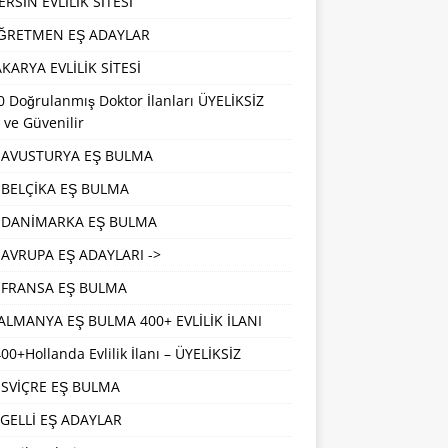
RSİN EVLİLİK SİTESİ
ĞRETMEN EŞ ADAYLAR
KARYA EVLİLİK SİTESİ
 Doğrulanmış Doktor İlanları ÜYELİKSİZ
 ve Güvenilir
AVUSTURYA EŞ BULMA
BELÇİKA EŞ BULMA
DANİMARKA EŞ BULMA
AVRUPA EŞ ADAYLARI ->
FRANSA EŞ BULMA
ALMANYA EŞ BULMA 400+ EVLİLİK İLANI
00+Hollanda Evlilik İlanı – ÜYELİKSİZ
İSVİÇRE EŞ BULMA
GELLİ EŞ ADAYLAR