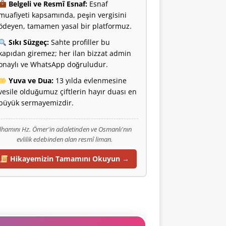
Belgeli ve Resmî Esnaf:
Esnaf
muafiyeti kapsamında, peşin vergisini
ödeyen, tamamen yasal bir platformuz.
Sıkı Süzgeç:
Sahte profiller bu
kapıdan giremez; her ilan bizzat admin
onaylı ve WhatsApp doğruludur.
Yuva ve Dua:
13 yılda evlenmesine
vesile olduğumuz çiftlerin hayır duası en
büyük sermayemizdir.
İlhamını Hz. Ömer'in adaletinden ve Osmanlı'nın
evlilik edebinden alan resmî liman.
Hikayemizin Tamamını Okuyun →