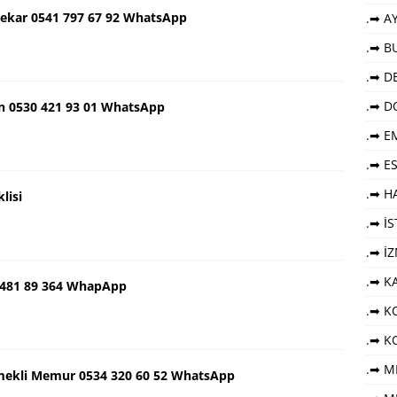
ekar 0541 797 67 92 WhatsApp
.➡ AY
.➡ B
.➡ DE
.➡ D
n 0530 421 93 01 WhatsApp
.➡ E
.➡ E
.➡ HA
lisi
.➡ İ
.➡ İ
.➡ K
 481 89 364 WhapApp
.➡ KO
.➡ K
.➡ M
mekli Memur 0534 320 60 52 WhatsApp