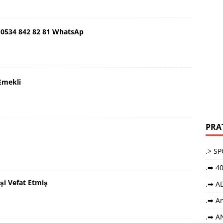
 0534 842 82 81 WhatsAp
Emekli
PRA
.> S
.➡ 40
şi Vefat Etmiş
.➡ A
.➡ An
.➡ A