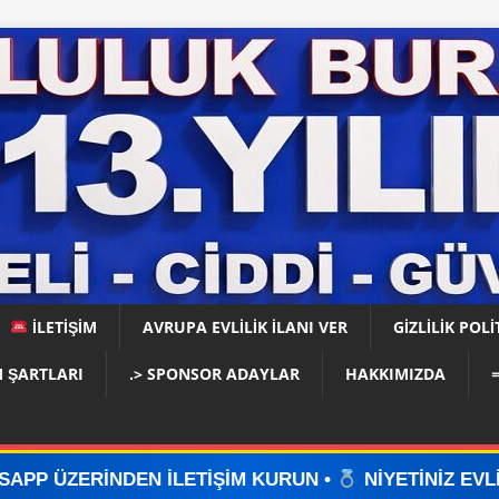
İLETİŞİM
AVRUPA EVLİLİK İLANI VER
GIZLILIK POLI
 ŞARTLARI
.> SPONSOR ADAYLAR
HAKKIMIZDA
LETİŞİM KURUN •
NİYETİNİZ EVLİLİKSE, DOĞRU YE