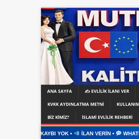
ANA SAYFA
✍️ EVLİLİK İLANI VER
KVKK AYDINLATMA METNI
KULLANIM
BIZ KIMIZ?
İSLAMI EVLILIK REHBERI
YBI YOK •
İLAN VERİN •
WHATSAPP ÜZERİNDEN İ