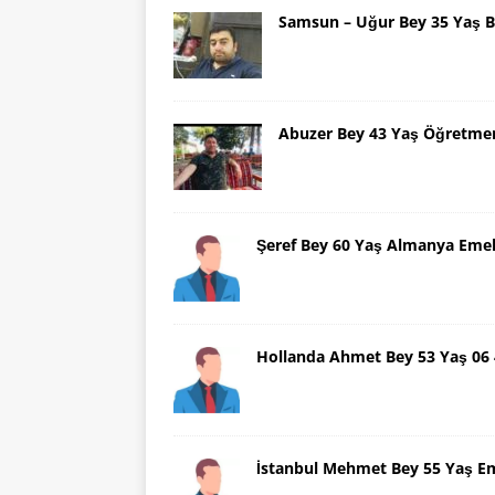
Samsun – Uğur Bey 35 Yaş B
Abuzer Bey 43 Yaş Öğretme
Şeref Bey 60 Yaş Almanya Emek
Hollanda Ahmet Bey 53 Yaş 06
İstanbul Mehmet Bey 55 Yaş E