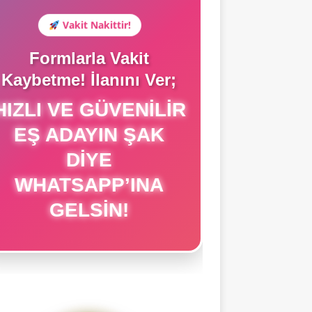
Vakit Nakittir!
Formlarla Vakit
Kaybetme! İlanını Ver;
IZLI VE GÜVENILIR
EŞ ADAYIN ŞAK
DIYE
WHATSAPP’INA
GELSIN!