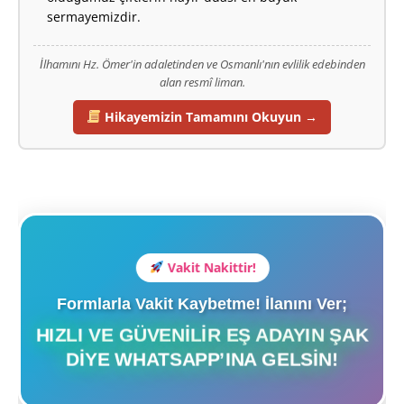
sermayemizdir.
İlhamını Hz. Ömer'in adaletinden ve Osmanlı'nın evlilik edebinden
alan resmî liman.
Hikayemizin Tamamını Okuyun →
Vakit Nakittir!
Formlarla Vakit Kaybetme! İlanını Ver;
HIZLI VE GÜVENILIR EŞ ADAYIN ŞAK
DIYE WHATSAPP’INA GELSIN!