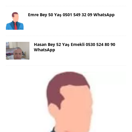
Emre Bey 50 Yaş 0501 549 32 09 WhatsApp
Hasan Bey 52 Yaş Emekli 0530 524 80 90
WhatsApp
Danimarka Mustafa Bey 45 Yaş +45
42 48 17 28 WhatsApp
Lütfen Danimarka dışı aramasın. Selam ben
Danimarka’dan Mustafa 45 yaşında, 1.88 boyunda,
98 kiloda, Kumral, ayrılmış bir beyim. Alkol yok.
Sigara var. Maddi sıkıntım yok.
[İLAN DETAYLARI>]