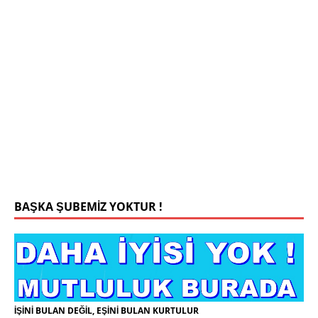
Mehmet Bey 42 Yaş Kamu Çalışanı
0543 201 13 25 WhatsApp
Konyada yaşiyorum.yaş 42 eşim.vefat etti yanliz
yaşiyorum kizim var hayatini annannesinde idame
ettiriyor ortaokula başlayacak sigara alkol
kullanmiyorum.evim.işim arabam.var namazlarimi
kilmaya ozen gosteren vicdanli edepli
[İLAN
DETAYLARI>]
BAŞKA ŞUBEMİZ YOKTUR !
İŞİNİ BULAN DEĞİL, EŞİNİ BULAN KURTULUR