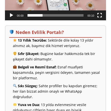
00:00
00:10
Neden Evlilik Portalı?
13 Yıllık Tecrübe:
Sektörde dile kolay 13 yıldır
alnımız ak, başımız dik hizmet veriyoruz.
Sıfır Şikayet:
Bugüne kadar hakkımızda tek bir
şikayet dahi olmamıştır.
Belgeli ve Resmî Esnaf:
Esnaf muafiyeti
kapsamında, peşin vergisini ödeyen, tamamen yasal
bir platformuz.
Sıkı Süzgeç:
Sahte profiller bu kapıdan giremez;
her ilan bizzat admin onaylı ve WhatsApp
doğruludur.
Yuva ve Dua:
13 yılda evlenmesine vesile
olduğumuz çiftlerin hayır duası en büyük