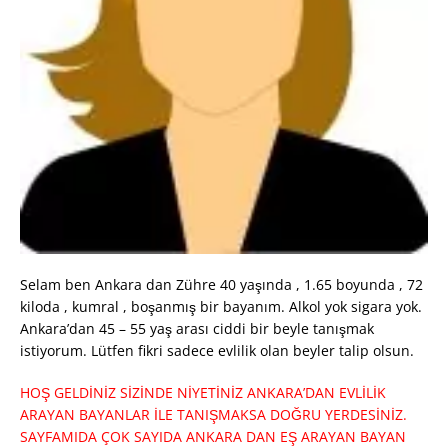
Selam ben Ankara dan Zühre 40 yaşında , 1.65 boyunda , 72
kiloda , kumral , boşanmış bir bayanım. Alkol yok sigara yok.
Ankara’dan 45 – 55 yaş arası ciddi bir beyle tanışmak
istiyorum. Lütfen fikri sadece evlilik olan beyler talip olsun.
HOŞ GELDİNİZ SİZİNDE NİYETİNİZ ANKARA’DAN EVLİLİK
ARAYAN BAYANLAR İLE TANIŞMAKSA DOĞRU YERDESİNİZ.
SAYFAMIDA ÇOK SAYIDA ANKARA DAN EŞ ARAYAN BAYAN