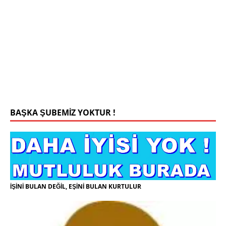
0543 201 13 25 WhatsApp
Konyada yaşiyorum.yaş 42 eşim.vefat etti yanliz
yaşiyorum kizim var hayatini annannesinde idame
ettiriyor ortaokula başlayacak sigara alkol
kullanmiyorum.evim.işim arabam.var namazlarimi
kilmaya ozen gosteren vicdanli edepli
[İLAN
DETAYLARI>]
BAŞKA ŞUBEMİZ YOKTUR !
İŞİNİ BULAN DEĞİL, EŞİNİ BULAN KURTULUR