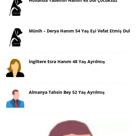
Hollanda Yasemin Hanım 45 Dul Çocuksuz
Münih – Derya Hanım 54 Yaş Eşi Vefat Etmiş Dul
İngiltere Esra Hanım 48 Yaş Ayrılmış
Almanya Tahsin Bey 52 Yaş Ayrılmış