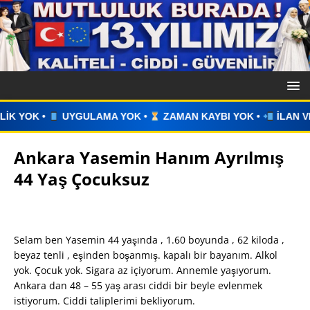
•
ZAMAN KAYBI YOK •
İLAN VERİN •
WHATSAPP ÜZERİNDE
Ankara Yasemin Hanım Ayrılmış
44 Yaş Çocuksuz
Selam ben Yasemin 44 yaşında , 1.60 boyunda , 62 kiloda ,
beyaz tenli , eşinden boşanmış. kapalı bir bayanım. Alkol
yok. Çocuk yok. Sigara az içiyorum. Annemle yaşıyorum.
Ankara dan 48 – 55 yaş arası ciddi bir beyle evlenmek
istiyorum. Ciddi taliplerimi bekliyorum.