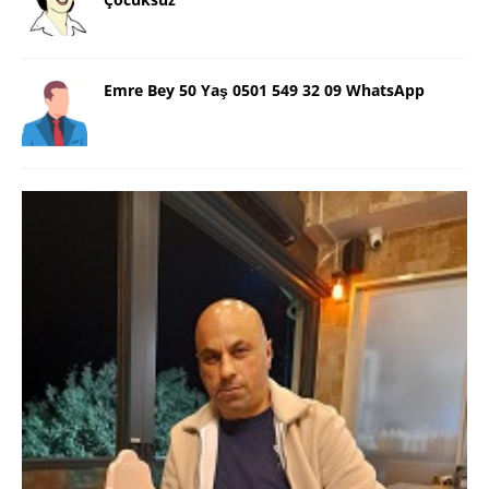
Emre Bey 50 Yaş 0501 549 32 09 WhatsApp
Danimarka Mustafa Bey 45 Yaş +45
42 48 17 28 WhatsApp
Lütfen Danimarka dışı aramasın. Selam ben
Danimarka’dan Mustafa 45 yaşında, 1.88 boyunda,
98 kiloda, Kumral, ayrılmış bir beyim. Alkol yok.
Sigara var. Maddi sıkıntım yok.
[İLAN DETAYLARI>]