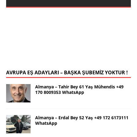
DETAYLARI>]
DETAYLARI>]
İstanbul Yalçın Bey 63 Yaş 0546 786
78 19 WhatsApp
Selamlar ben güzel İstanbul dan Yalçın. 63 yaş.
Kendim 178 boy,unda 72 kilolu sportif yapılı olarak
uygun bir rafika arıyorum. Ana dilimizin yanı sıra
tahsilimi
[İLAN DETAYLARI>]
AVRUPA EŞ ADAYLARI – BAŞKA ŞUBEMİZ YOKTUR !
Almanya – Tahir Bey 61 Yaş Mühendis +49
170 8009353 WhatsApp
Almanya – Erdal Bey 52 Yaş +49 172 6173111
WhatsApp