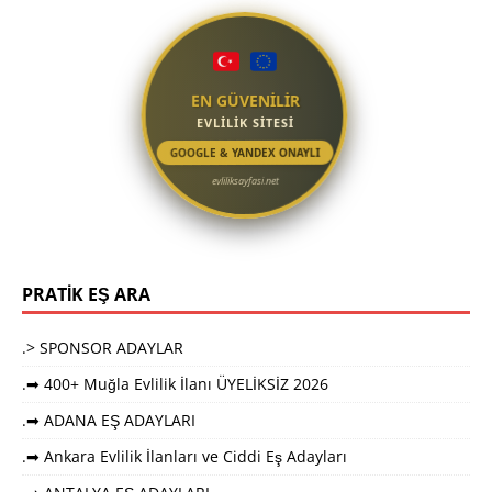
EN GÜVENİLİR
EVLİLİK SİTESİ
GOOGLE & YANDEX ONAYLI
evliliksayfasi.net
PRATİK EŞ ARA
.> SPONSOR ADAYLAR
.➡ 400+ Muğla Evlilik İlanı ÜYELİKSİZ 2026
.➡ ADANA EŞ ADAYLARI
.➡ Ankara Evlilik İlanları ve Ciddi Eş Adayları