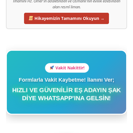
İlhamını Hz. Ömer'in adaletinden ve Osmanlı'nın evlilik edebinden
alan resmî liman.
Hikayemizin Tamamını Okuyun →
Vakit Nakittir!
Formlarla Vakit Kaybetme! İlanını Ver;
HIZLI VE GÜVENILIR EŞ ADAYIN ŞAK
DIYE WHATSAPP’INA GELSIN!