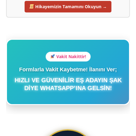
Hikayemizin Tamamını Okuyun →
Vakit Nakittir!
Formlarla Vakit Kaybetme! İlanını Ver;
HIZLI VE GÜVENILIR EŞ ADAYIN ŞAK
DIYE WHATSAPP’INA GELSIN!