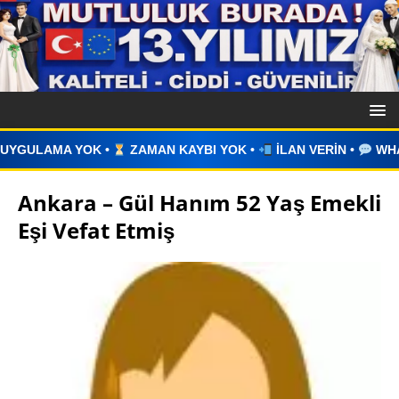
AMAN KAYBI YOK •
İLAN VERİN •
WHATSAPP ÜZERİNDEN İL
Ankara – Gül Hanım 52 Yaş Emekli
Eşi Vefat Etmiş