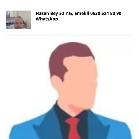
Hasan Bey 52 Yaş Emekli 0530 524 80 90
WhatsApp
Danimarka Mustafa Bey 45 Yaş +45
42 48 17 28 WhatsApp
Lütfen Danimarka dışı aramasın. Selam ben
Danimarka’dan Mustafa 45 yaşında, 1.88 boyunda,
98 kiloda, Kumral, ayrılmış bir beyim. Alkol yok.
Sigara var. Maddi sıkıntım yok.
[İLAN DETAYLARI>]