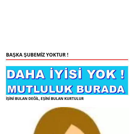
Konyada yaşiyorum.yaş 42 eşim.vefat etti yanliz
yaşiyorum kizim var hayatini annannesinde idame
ettiriyor ortaokula başlayacak sigara alkol
kullanmiyorum.evim.işim arabam.var namazlarimi
kilmaya ozen gosteren vicdanli edepli
[İLAN
DETAYLARI>]
BAŞKA ŞUBEMİZ YOKTUR !
İŞİNİ BULAN DEĞİL, EŞİNİ BULAN KURTULUR