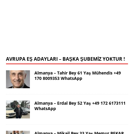
İstanbul Yalçın Bey 63 Yaş 0546 786
78 19 WhatsApp
Selamlar ben güzel İstanbul dan Yalçın. 63 yaş.
Kendim 178 boy,unda 72 kilolu sportif yapılı olarak
uygun bir rafika arıyorum. Ana dilimizin yanı sıra
tahsilimi
[İLAN DETAYLARI>]
AVRUPA EŞ ADAYLARI – BAŞKA ŞUBEMİZ YOKTUR !
Almanya – Tahir Bey 61 Yaş Mühendis +49
170 8009353 WhatsApp
Almanya – Erdal Bey 52 Yaş +49 172 6173111
WhatsApp
Almanya – Mikail Bey 33 Yaş Memur BEKAR