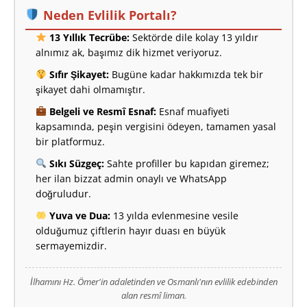
Neden Evlilik Portalı?
13 Yıllık Tecrübe:
Sektörde dile kolay 13 yıldır
alnımız ak, başımız dik hizmet veriyoruz.
Sıfır Şikayet:
Bugüne kadar hakkımızda tek bir
şikayet dahi olmamıştır.
Belgeli ve Resmî Esnaf:
Esnaf muafiyeti
kapsamında, peşin vergisini ödeyen, tamamen yasal
bir platformuz.
Sıkı Süzgeç:
Sahte profiller bu kapıdan giremez;
her ilan bizzat admin onaylı ve WhatsApp
doğruludur.
Yuva ve Dua:
13 yılda evlenmesine vesile
olduğumuz çiftlerin hayır duası en büyük
sermayemizdir.
İlhamını Hz. Ömer'in adaletinden ve Osmanlı'nın evlilik edebinden
alan resmî liman.