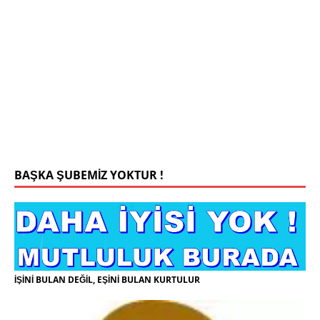
Mehmet Bey 42 Yaş Kamu Çalışanı
0543 201 13 25 WhatsApp
Konyada yaşiyorum.yaş 42 eşim.vefat etti yanliz
yaşiyorum kizim var hayatini annannesinde idame
ettiriyor ortaokula başlayacak sigara alkol
kullanmiyorum.evim.işim arabam.var namazlarimi
kilmaya ozen gosteren vicdanli edepli
[İLAN
DETAYLARI>]
BAŞKA ŞUBEMİZ YOKTUR !
İŞİNİ BULAN DEĞİL, EŞİNİ BULAN KURTULUR