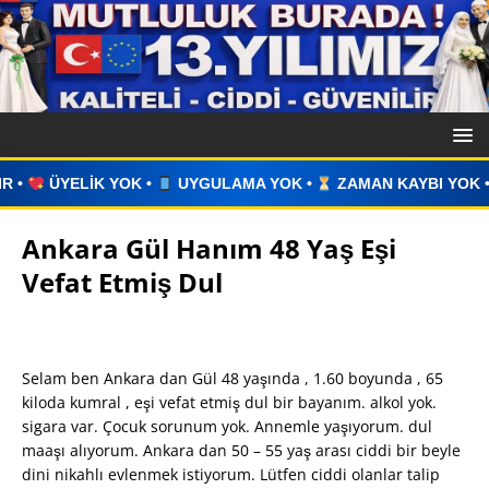
ULAMA YOK •
ZAMAN KAYBI YOK •
İLAN VERİN •
WHATSA
Ankara Gül Hanım 48 Yaş Eşi
Vefat Etmiş Dul
Selam ben Ankara dan Gül 48 yaşında , 1.60 boyunda , 65
kiloda kumral , eşi vefat etmiş dul bir bayanım. alkol yok.
sigara var. Çocuk sorunum yok. Annemle yaşıyorum. dul
maaşı alıyorum. Ankara dan 50 – 55 yaş arası ciddi bir beyle
dini nikahlı evlenmek istiyorum. Lütfen ciddi olanlar talip