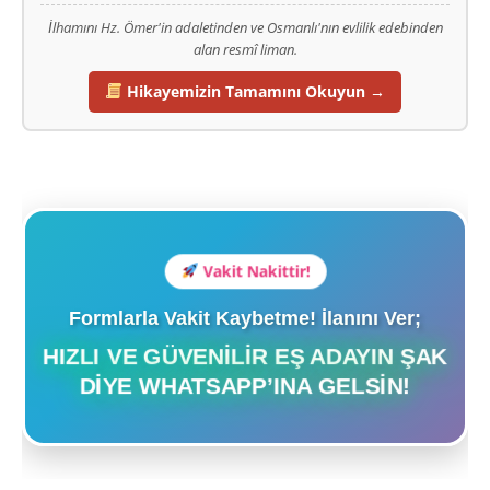
İlhamını Hz. Ömer'in adaletinden ve Osmanlı'nın evlilik edebinden
alan resmî liman.
Hikayemizin Tamamını Okuyun →
Vakit Nakittir!
Formlarla Vakit Kaybetme! İlanını Ver;
HIZLI VE GÜVENILIR EŞ ADAYIN ŞAK
DIYE WHATSAPP’INA GELSIN!