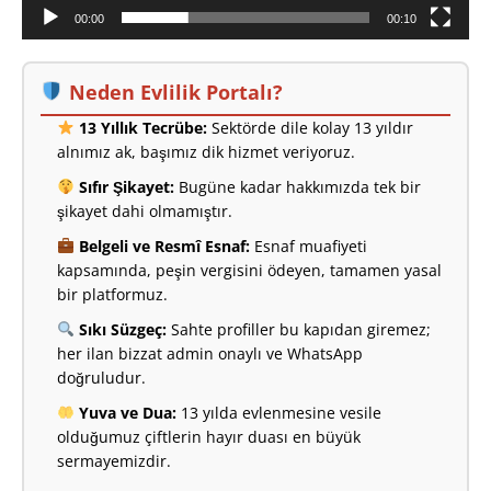
00:00
00:10
Neden Evlilik Portalı?
13 Yıllık Tecrübe:
Sektörde dile kolay 13 yıldır
alnımız ak, başımız dik hizmet veriyoruz.
Sıfır Şikayet:
Bugüne kadar hakkımızda tek bir
şikayet dahi olmamıştır.
Belgeli ve Resmî Esnaf:
Esnaf muafiyeti
kapsamında, peşin vergisini ödeyen, tamamen yasal
bir platformuz.
Sıkı Süzgeç:
Sahte profiller bu kapıdan giremez;
her ilan bizzat admin onaylı ve WhatsApp
doğruludur.
Yuva ve Dua:
13 yılda evlenmesine vesile
olduğumuz çiftlerin hayır duası en büyük
sermayemizdir.