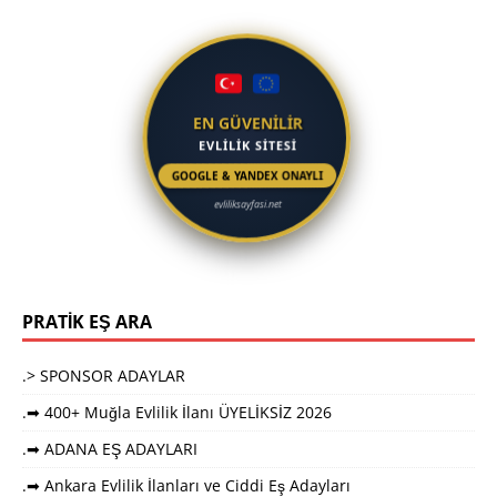
EN GÜVENİLİR
EVLİLİK SİTESİ
GOOGLE & YANDEX ONAYLI
evliliksayfasi.net
PRATİK EŞ ARA
.> SPONSOR ADAYLAR
.➡ 400+ Muğla Evlilik İlanı ÜYELİKSİZ 2026
.➡ ADANA EŞ ADAYLARI
.➡ Ankara Evlilik İlanları ve Ciddi Eş Adayları