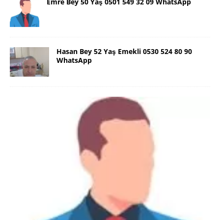
Emre Bey 50 Yaş 0501 549 32 09 WhatsApp
Hasan Bey 52 Yaş Emekli 0530 524 80 90
WhatsApp
Danimarka Mustafa Bey 45 Yaş +45
42 48 17 28 WhatsApp
Lütfen Danimarka dışı aramasın. Selam ben
Danimarka’dan Mustafa 45 yaşında, 1.88 boyunda,
98 kiloda, Kumral, ayrılmış bir beyim. Alkol yok.
Sigara var. Maddi sıkıntım yok.
[İLAN DETAYLARI>]