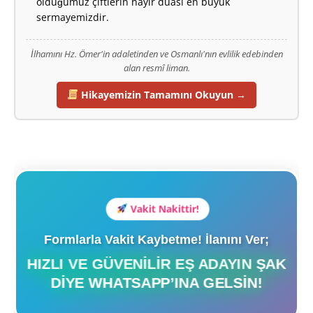
olduğumuz çiftlerin hayır duası en büyük
sermayemizdir.
İlhamını Hz. Ömer'in adaletinden ve Osmanlı'nın evlilik edebinden
alan resmî liman.
Hikayemizin Tamamını Okuyun →
Vakit Nakittir!
Formlarla Vakit Kaybetme! İlanını Ver;
HIZLI VE GÜVENILIR EŞ ADAYIN ŞAK
DIYE WHATSAPP’INA GELSIN!