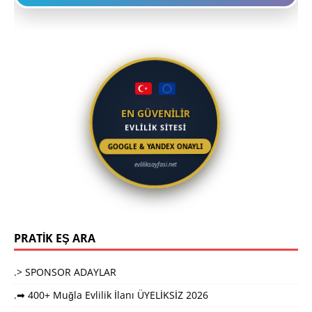
EN GÜVENİLİR
EVLİLİK SİTESİ
GOOGLE & YANDEX ONAYLI
evliliksayfasi.net
PRATİK EŞ ARA
.> SPONSOR ADAYLAR
.➡ 400+ Muğla Evlilik İlanı ÜYELİKSİZ 2026