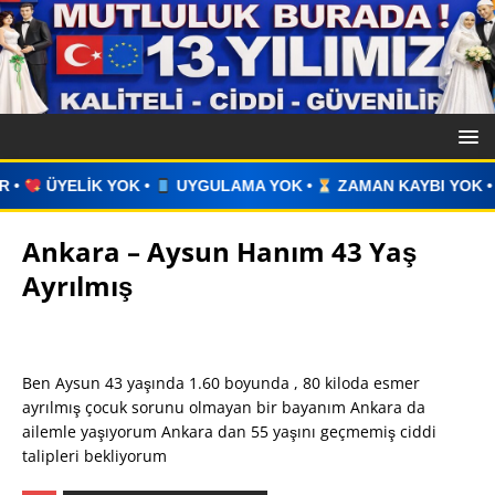
ULAMA YOK •
ZAMAN KAYBI YOK •
İLAN VERİN •
WHATSA
Ankara – Aysun Hanım 43 Yaş
Ayrılmış
Ben Aysun 43 yaşında 1.60 boyunda , 80 kiloda esmer
ayrılmış çocuk sorunu olmayan bir bayanım Ankara da
ailemle yaşıyorum Ankara dan 55 yaşını geçmemiş ciddi
talipleri bekliyorum