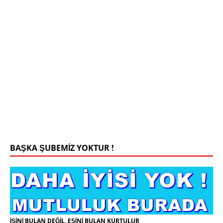
Mehmet Bey 42 Yaş Kamu Çalışanı
0543 201 13 25 WhatsApp
Konyada yaşiyorum.yaş 42 eşim.vefat etti yanliz
yaşiyorum kizim var hayatini annannesinde idame
ettiriyor ortaokula başlayacak sigara alkol
kullanmiyorum.evim.işim arabam.var namazlarimi
kilmaya ozen gosteren vicdanli edepli
[İLAN
DETAYLARI>]
BAŞKA ŞUBEMİZ YOKTUR !
İŞİNİ BULAN DEĞİL, EŞİNİ BULAN KURTULUR