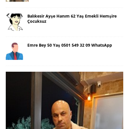
Balıkesir Ayşe Hanım 62 Yaş Emekli Hemşire
Çocuksuz
Emre Bey 50 Yaş 0501 549 32 09 WhatsApp
Danimarka Mustafa Bey 45 Yaş +45
42 48 17 28 WhatsApp
Lütfen Danimarka dışı aramasın. Selam ben
Danimarka’dan Mustafa 45 yaşında, 1.88 boyunda,
98 kiloda, Kumral, ayrılmış bir beyim. Alkol yok.
Sigara var. Maddi sıkıntım yok.
[İLAN DETAYLARI>]