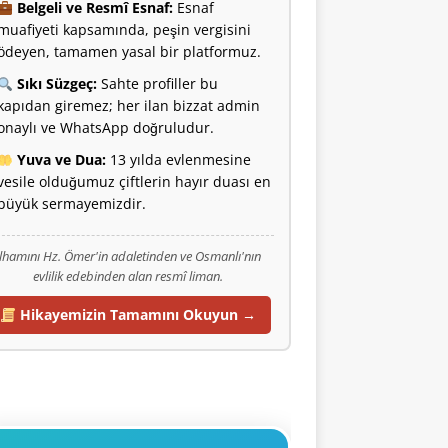
Belgeli ve Resmî Esnaf:
Esnaf
muafiyeti kapsamında, peşin vergisini
ödeyen, tamamen yasal bir platformuz.
Sıkı Süzgeç:
Sahte profiller bu
kapıdan giremez; her ilan bizzat admin
onaylı ve WhatsApp doğruludur.
Yuva ve Dua:
13 yılda evlenmesine
vesile olduğumuz çiftlerin hayır duası en
büyük sermayemizdir.
İlhamını Hz. Ömer'in adaletinden ve Osmanlı'nın
evlilik edebinden alan resmî liman.
Hikayemizin Tamamını Okuyun →