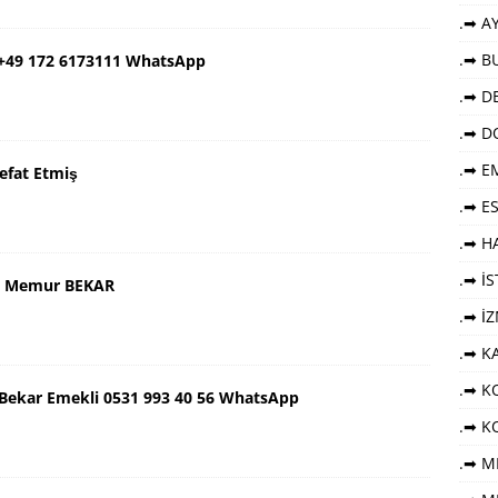
.➡ AY
.➡ B
 +49 172 6173111 WhatsApp
.➡ DE
.➡ D
.➡ E
efat Etmiş
.➡ E
.➡ HA
.➡ İ
aş Memur BEKAR
.➡ İ
.➡ K
.➡ KO
ş Bekar Emekli 0531 993 40 56 WhatsApp
.➡ K
.➡ M