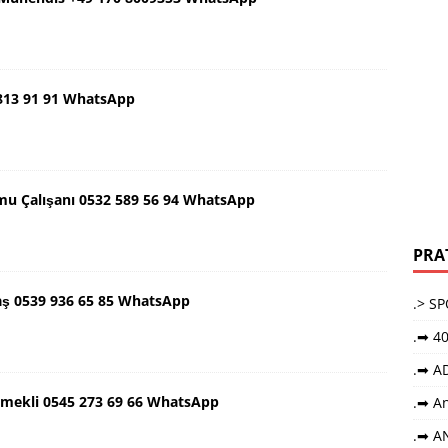
 813 91 91 WhatsApp
mu Çalışanı 0532 589 56 94 WhatsApp
PRA
aş 0539 936 65 85 WhatsApp
.> S
.➡ 40
.➡ A
Emekli 0545 273 69 66 WhatsApp
.➡ An
.➡ A