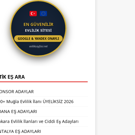
EN GÜVENİLİR
EVLİLİK SİTESİ
GOOGLE & YANDEX ONAYLI
evliliksayfasi.net
TİK EŞ ARA
PONSOR ADAYLAR
0+ Muğla Evlilik İlanı ÜYELİKSİZ 2026
DANA EŞ ADAYLARI
kara Evlilik İlanları ve Ciddi Eş Adayları
NTALYA EŞ ADAYLARI