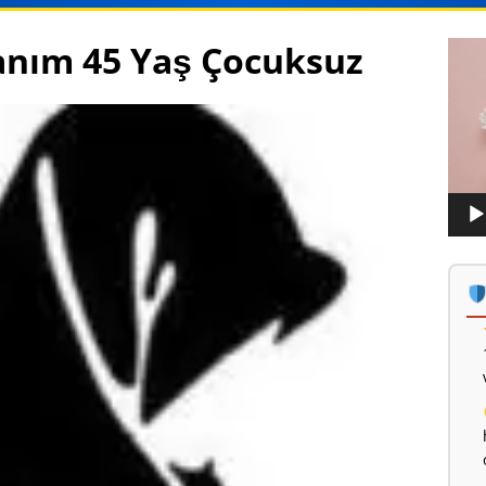
anım 45 Yaş Çocuksuz
Vide
oynat