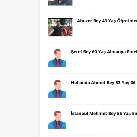
Abuzer Bey 43 Yaş Öğretme
Şeref Bey 60 Yaş Almanya Emek
Hollanda Ahmet Bey 53 Yaş 06
İstanbul Mehmet Bey 55 Yaş E