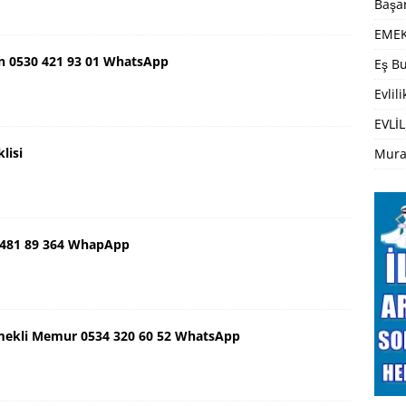
Başar
EMEK
n 0530 421 93 01 WhatsApp
Eş Bu
Evlil
EVLİL
lisi
Mura
 481 89 364 WhapApp
mekli Memur 0534 320 60 52 WhatsApp