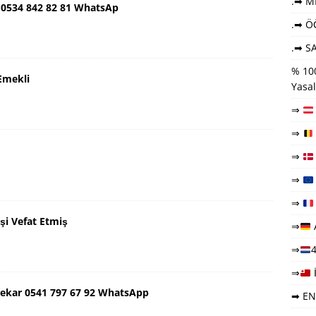
.➡ ME
 0534 842 82 81 WhatsAp
.➡ Ö
.➡ SA
% 100
Emekli
Yasal
⇒
⇒
⇒
⇒
⇒
şi Vefat Etmiş
⇒
⇒
4
⇒
ekar 0541 797 67 92 WhatsApp
➡ EN