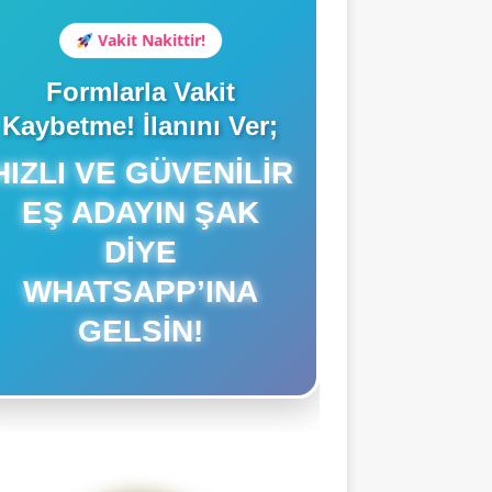
Vakit Nakittir!
Formlarla Vakit
Kaybetme! İlanını Ver;
IZLI VE GÜVENILIR
EŞ ADAYIN ŞAK
DIYE
WHATSAPP’INA
GELSIN!