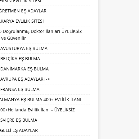
RSİN EVLİLİK SİTESİ
ĞRETMEN EŞ ADAYLAR
KARYA EVLİLİK SİTESİ
 Doğrulanmış Doktor İlanları ÜYELİKSİZ
 ve Güvenilir
AVUSTURYA EŞ BULMA
BELÇİKA EŞ BULMA
DANİMARKA EŞ BULMA
AVRUPA EŞ ADAYLARI ->
FRANSA EŞ BULMA
ALMANYA EŞ BULMA 400+ EVLİLİK İLANI
00+Hollanda Evlilik İlanı – ÜYELİKSİZ
İSVİÇRE EŞ BULMA
GELLİ EŞ ADAYLAR