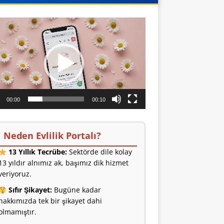
o
ıcı
00:00
00:10
Neden Evlilik Portalı?
13 Yıllık Tecrübe:
Sektörde dile kolay
13 yıldır alnımız ak, başımız dik hizmet
veriyoruz.
Sıfır Şikayet:
Bugüne kadar
hakkımızda tek bir şikayet dahi
olmamıştır.