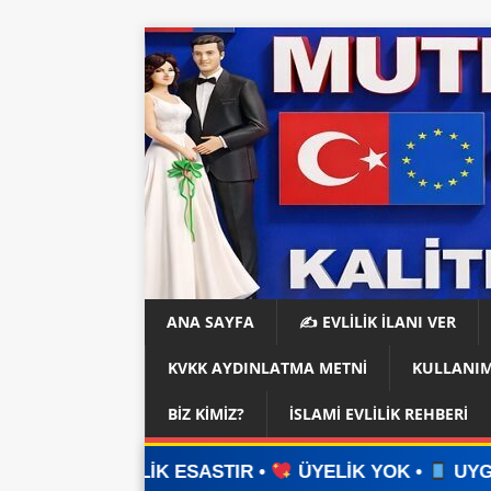
ANA SAYFA
✍️ EVLİLİK İLANI VER
KVKK AYDINLATMA METNI
KULLANIM
BIZ KIMIZ?
İSLAMI EVLILIK REHBERI
LİK ESASTIR •
ÜYELİK YOK •
UYGULAMA YOK •