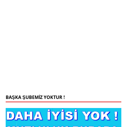
Mehmet Bey 42 Yaş Kamu Çalışanı
0543 201 13 25 WhatsApp
Konyada yaşiyorum.yaş 42 eşim.vefat etti yanliz
yaşiyorum kizim var hayatini annannesinde idame
ettiriyor ortaokula başlayacak sigara alkol
kullanmiyorum.evim.işim arabam.var namazlarimi
kilmaya ozen gosteren vicdanli edepli
[İLAN
DETAYLARI>]
BAŞKA ŞUBEMİZ YOKTUR !