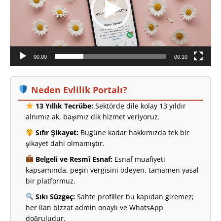
00:00
00:10
Neden Evlilik Portalı?
13 Yıllık Tecrübe:
Sektörde dile kolay 13 yıldır
alnımız ak, başımız dik hizmet veriyoruz.
Sıfır Şikayet:
Bugüne kadar hakkımızda tek bir
şikayet dahi olmamıştır.
Belgeli ve Resmî Esnaf:
Esnaf muafiyeti
kapsamında, peşin vergisini ödeyen, tamamen yasal
bir platformuz.
Sıkı Süzgeç:
Sahte profiller bu kapıdan giremez;
her ilan bizzat admin onaylı ve WhatsApp
doğruludur.