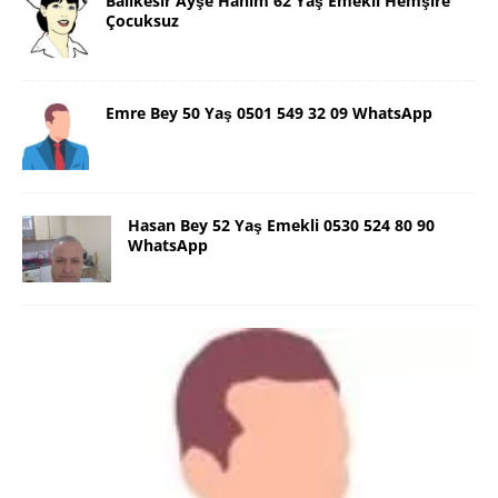
Balıkesir Ayşe Hanım 62 Yaş Emekli Hemşire
Çocuksuz
Emre Bey 50 Yaş 0501 549 32 09 WhatsApp
Hasan Bey 52 Yaş Emekli 0530 524 80 90
WhatsApp
Danimarka Mustafa Bey 45 Yaş +45
42 48 17 28 WhatsApp
Lütfen Danimarka dışı aramasın. Selam ben
Danimarka’dan Mustafa 45 yaşında, 1.88 boyunda,
98 kiloda, Kumral, ayrılmış bir beyim. Alkol yok.