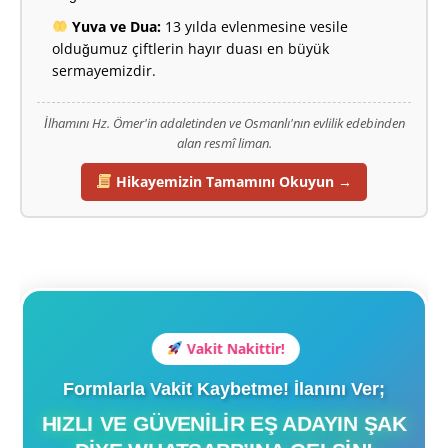
Yuva ve Dua:
13 yılda evlenmesine vesile
olduğumuz çiftlerin hayır duası en büyük
sermayemizdir.
İlhamını Hz. Ömer'in adaletinden ve Osmanlı'nın evlilik edebinden
alan resmî liman.
Hikayemizin Tamamını Okuyun →
Vakit Nakittir!
Formlarla Vakit Kaybetme! İlanını Ver;
HIZLI VE GÜVENILIR EŞ ADAYIN ŞAK