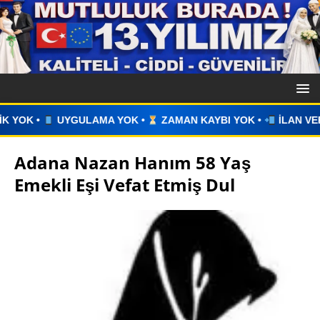
YOK •
ZAMAN KAYBI YOK •
İLAN VERİN •
WHATSAPP ÜZER
Adana Nazan Hanım 58 Yaş
Emekli Eşi Vefat Etmiş Dul