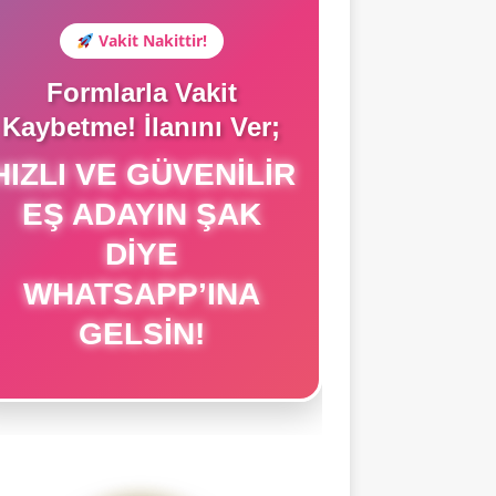
Vakit Nakittir!
Formlarla Vakit
Kaybetme! İlanını Ver;
IZLI VE GÜVENILIR
EŞ ADAYIN ŞAK
DIYE
WHATSAPP’INA
GELSIN!