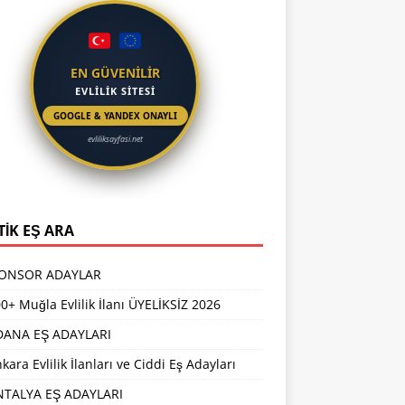
EN GÜVENİLİR
EVLİLİK SİTESİ
GOOGLE & YANDEX ONAYLI
evliliksayfasi.net
TİK EŞ ARA
PONSOR ADAYLAR
0+ Muğla Evlilik İlanı ÜYELİKSİZ 2026
DANA EŞ ADAYLARI
kara Evlilik İlanları ve Ciddi Eş Adayları
NTALYA EŞ ADAYLARI