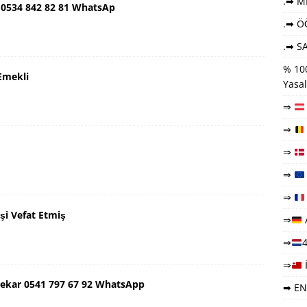
.➡ ME
 0534 842 82 81 WhatsAp
.➡ Ö
.➡ SA
% 100
Emekli
Yasal
⇒
⇒
⇒
⇒
⇒
şi Vefat Etmiş
⇒
⇒
4
⇒
ekar 0541 797 67 92 WhatsApp
➡ EN