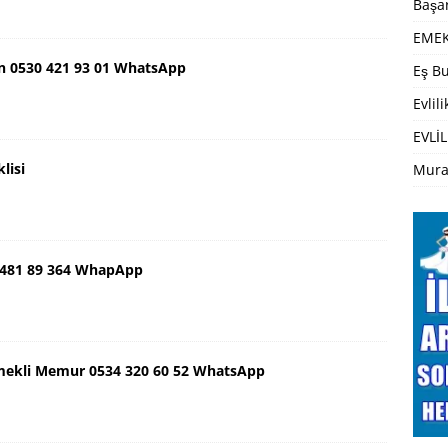
Başar
EMEK
n 0530 421 93 01 WhatsApp
Eş Bu
Evlil
EVLİL
lisi
Mura
 481 89 364 WhapApp
mekli Memur 0534 320 60 52 WhatsApp