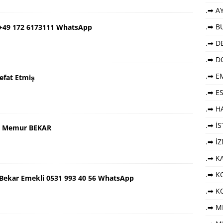
.➡ AY
.➡ B
 +49 172 6173111 WhatsApp
.➡ DE
.➡ D
.➡ E
efat Etmiş
.➡ E
.➡ HA
.➡ İ
aş Memur BEKAR
.➡ İ
.➡ K
.➡ KO
ş Bekar Emekli 0531 993 40 56 WhatsApp
.➡ K
.➡ M