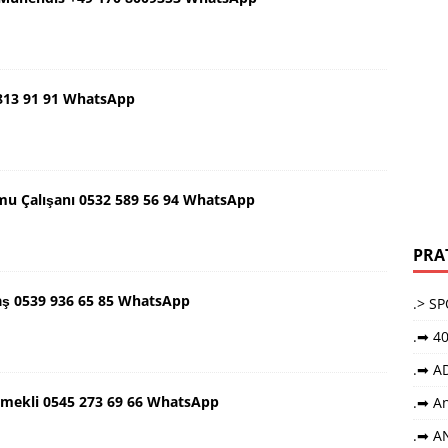
 813 91 91 WhatsApp
mu Çalışanı 0532 589 56 94 WhatsApp
PRA
aş 0539 936 65 85 WhatsApp
.> S
.➡ 40
.➡ A
Emekli 0545 273 69 66 WhatsApp
.➡ An
.➡ A