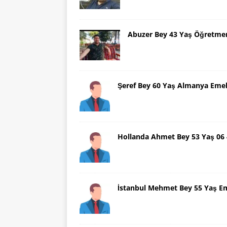
Abuzer Bey 43 Yaş Öğretme
Şeref Bey 60 Yaş Almanya Emek
Hollanda Ahmet Bey 53 Yaş 06
İstanbul Mehmet Bey 55 Yaş E