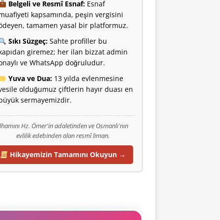
Belgeli ve Resmî Esnaf:
Esnaf
muafiyeti kapsamında, peşin vergisini
ödeyen, tamamen yasal bir platformuz.
Sıkı Süzgeç:
Sahte profiller bu
kapıdan giremez; her ilan bizzat admin
onaylı ve WhatsApp doğruludur.
Yuva ve Dua:
13 yılda evlenmesine
vesile olduğumuz çiftlerin hayır duası en
büyük sermayemizdir.
İlhamını Hz. Ömer'in adaletinden ve Osmanlı'nın
evlilik edebinden alan resmî liman.
Hikayemizin Tamamını Okuyun →