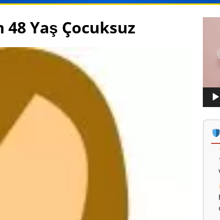
m 48 Yaş Çocuksuz
Vide
oynat