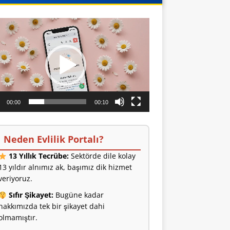
o
ıcı
00:00
00:10
Neden Evlilik Portalı?
13 Yıllık Tecrübe:
Sektörde dile kolay
13 yıldır alnımız ak, başımız dik hizmet
veriyoruz.
Sıfır Şikayet:
Bugüne kadar
hakkımızda tek bir şikayet dahi
olmamıştır.