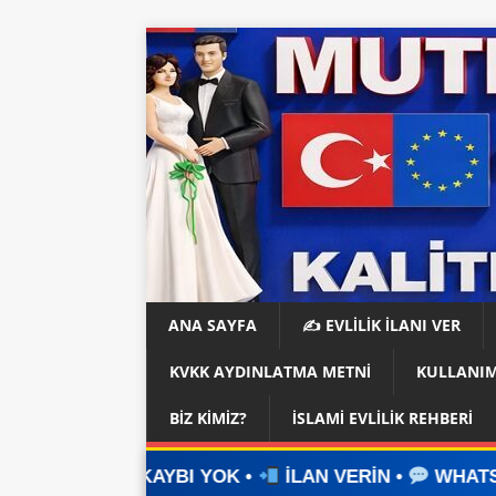
ANA SAYFA
✍️ EVLİLİK İLANI VER
KVKK AYDINLATMA METNI
KULLANIM
BIZ KIMIZ?
İSLAMI EVLILIK REHBERI
BI YOK •
İLAN VERİN •
WHATSAPP ÜZERİNDEN İ