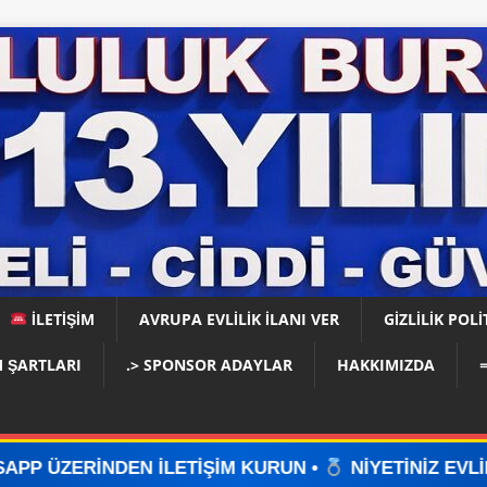
İLETİŞİM
AVRUPA EVLİLİK İLANI VER
GIZLILIK POLI
 ŞARTLARI
.> SPONSOR ADAYLAR
HAKKIMIZDA
LETİŞİM KURUN •
NİYETİNİZ EVLİLİKSE, DOĞRU YER