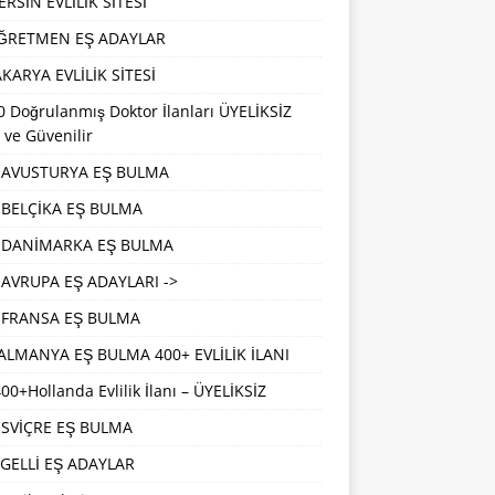
RSİN EVLİLİK SİTESİ
ĞRETMEN EŞ ADAYLAR
KARYA EVLİLİK SİTESİ
 Doğrulanmış Doktor İlanları ÜYELİKSİZ
 ve Güvenilir
AVUSTURYA EŞ BULMA
BELÇİKA EŞ BULMA
DANİMARKA EŞ BULMA
AVRUPA EŞ ADAYLARI ->
FRANSA EŞ BULMA
ALMANYA EŞ BULMA 400+ EVLİLİK İLANI
00+Hollanda Evlilik İlanı – ÜYELİKSİZ
İSVİÇRE EŞ BULMA
GELLİ EŞ ADAYLAR