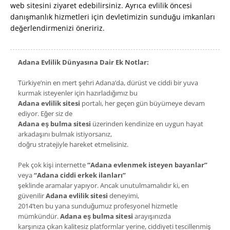
web sitesini ziyaret edebilirsiniz. Ayrıca evlilik öncesi
danışmanlık hizmetleri için devletimizin sunduğu imkanları
değerlendirmenizi öneririz.
Adana Evlilik Dünyasına Dair Ek Notlar:
Türkiye’nin en mert şehri Adana’da, dürüst ve ciddi bir yuva
kurmak isteyenler için hazırladığımız bu
Adana evlilik sitesi
portalı, her geçen gün büyümeye devam
ediyor. Eğer siz de
Adana eş bulma sitesi
üzerinden kendinize en uygun hayat
arkadaşını bulmak istiyorsanız,
doğru stratejiyle hareket etmelisiniz.
Pek çok kişi internette
“Adana evlenmek isteyen bayanlar”
veya
“Adana ciddi erkek ilanları”
şeklinde aramalar yapıyor. Ancak unutulmamalıdır ki, en
güvenilir
Adana evlilik sitesi
deneyimi,
2014’ten bu yana sunduğumuz profesyonel hizmetle
mümkündür.
Adana eş bulma sitesi
arayışınızda
karşınıza çıkan kalitesiz platformlar yerine, ciddiyeti tescillenmiş