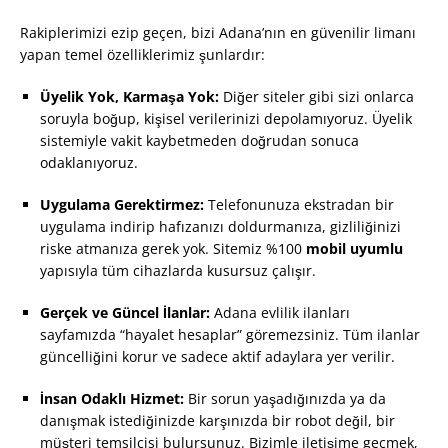
Rakiplerimizi ezip geçen, bizi Adana’nın en güvenilir limanı
yapan temel özelliklerimiz şunlardır:
Üyelik Yok, Karmaşa Yok:
Diğer siteler gibi sizi onlarca
soruyla boğup, kişisel verilerinizi depolamıyoruz. Üyelik
sistemiyle vakit kaybetmeden doğrudan sonuca
odaklanıyoruz.
Uygulama Gerektirmez:
Telefonunuza ekstradan bir
uygulama indirip hafızanızı doldurmanıza, gizliliğinizi
riske atmanıza gerek yok. Sitemiz %100
mobil uyumlu
yapısıyla tüm cihazlarda kusursuz çalışır.
Gerçek ve Güncel İlanlar:
Adana evlilik ilanları
sayfamızda “hayalet hesaplar” göremezsiniz. Tüm ilanlar
güncelliğini korur ve sadece aktif adaylara yer verilir.
İnsan Odaklı Hizmet:
Bir sorun yaşadığınızda ya da
danışmak istediğinizde karşınızda bir robot değil, bir
müşteri temsilcisi bulursunuz. Bizimle iletişime geçmek,