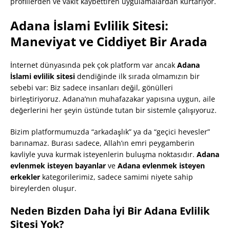
profillerden ve vakit kaybettiren uygulamalardan kurtarıyor.
Adana İslami Evlilik Sitesi:
Maneviyat ve Ciddiyet Bir Arada
İnternet dünyasında pek çok platform var ancak
Adana
İslami evlilik sitesi
dendiğinde ilk sırada olmamızın bir
sebebi var: Biz sadece insanları değil, gönülleri
birleştiriyoruz. Adana’nın muhafazakar yapısına uygun, aile
değerlerini her şeyin üstünde tutan bir sistemle çalışıyoruz.
Bizim platformumuzda “arkadaşlık” ya da “geçici hevesler”
barınamaz. Burası sadece, Allah’ın emri peygamberin
kavliyle yuva kurmak isteyenlerin buluşma noktasıdır.
Adana
evlenmek isteyen bayanlar
ve
Adana evlenmek isteyen
erkekler
kategorilerimiz, sadece samimi niyete sahip
bireylerden oluşur.
Neden Bizden Daha İyi Bir Adana Evlilik
Sitesi Yok?