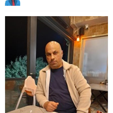
Danimarka Mustafa Bey 45 Yaş +45
42 48 17 28 WhatsApp
Lütfen Danimarka dışı aramasın. Selam ben
Danimarka’dan Mustafa 45 yaşında, 1.88 boyunda,
98 kiloda, Kumral, ayrılmış bir beyim. Alkol yok.
Sigara var. Maddi sıkıntım yok.
[İLAN DETAYLARI>]