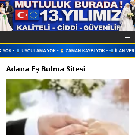
A YOK •
ZAMAN KAYBI YOK •
İLAN VERİN •
WHATSAPP ÜZ
Adana Eş Bulma Sitesi