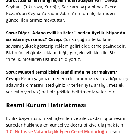
Soru: Adana’nın hangi ilçelerinden adaylar var?
Cevap:
Seyhan, Çukurova, Yüreğir, Sarıçam başta olmak üzere
Kozan’dan Ceyhan’a kadar Adana’nın tüm ilçelerinden
güncel ilanlarımız mevcuttur.
Soru: Diğer “Adana evlilik siteleri” neden üyelik istiyor da
siz istemiyorsunuz?
Cevap:
Çünkü çoğu site kullanıcı
sayısını yüksek gösterip reklam geliri elde etme peşindedir.
Bizim önceliğimiz reklam değil, gerçek evliliklerdir. Biz
“nitelik, nicelikten üstündür” diyoruz.
Soru: Müşteri temsilcisini aradığımda ne sormalıyım?
Cevap:
Kendi yaşınızı, medeni durumunuzu ve aradığınız eş
adayında olmasını istediğiniz kriterleri (yaş aralığı, meslek,
yerleşim yeri vb.) net bir şekilde belirtmeniz yeterlidir.
Resmi Kurum Hatırlatması
Evlilik başvurusu, nikah işlemleri ve aile cüzdanı gibi resmi
süreçler hakkında en güncel ve doğru bilgiye ulaşmak için
T.C. Nüfus ve Vatandaşlık İşleri Genel Müdürlüğü
resmi