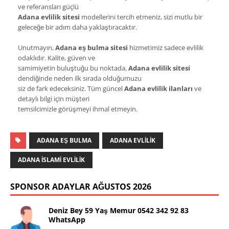
ve referansları güçlü
Adana evlilik sitesi
modellerini tercih etmeniz, sizi mutlu bir
geleceğe bir adım daha yaklaştıracaktır.
Unutmayın,
Adana eş bulma sitesi
hizmetimiz sadece evlilik
odaklıdır. Kalite, güven ve
samimiyetin buluştuğu bu noktada,
Adana evlilik sitesi
dendiğinde neden ilk sırada olduğumuzu
siz de fark edeceksiniz. Tüm güncel
Adana evlilik ilanları
ve
detaylı bilgi için müşteri
temsilcimizle görüşmeyi ihmal etmeyin.
ADANA EŞ BULMA
ADANA EVLİLİK
ADANA İSLAMI EVLILIK
SPONSOR ADAYLAR AĞUSTOS 2026
Deniz Bey 59 Yaş Memur 0542 342 92 83
WhatsApp