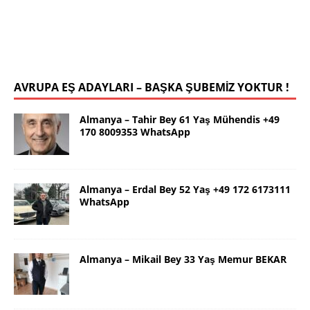
Kendim 178 boy,unda 72 kilolu sportif yapılı olarak
uygun bir rafika arıyorum. Ana dilimizin yanı sıra
tahsilimi
[İLAN DETAYLARI>]
AVRUPA EŞ ADAYLARI – BAŞKA ŞUBEMİZ YOKTUR !
Almanya – Tahir Bey 61 Yaş Mühendis +49
170 8009353 WhatsApp
Almanya – Erdal Bey 52 Yaş +49 172 6173111
WhatsApp
Almanya – Mikail Bey 33 Yaş Memur BEKAR