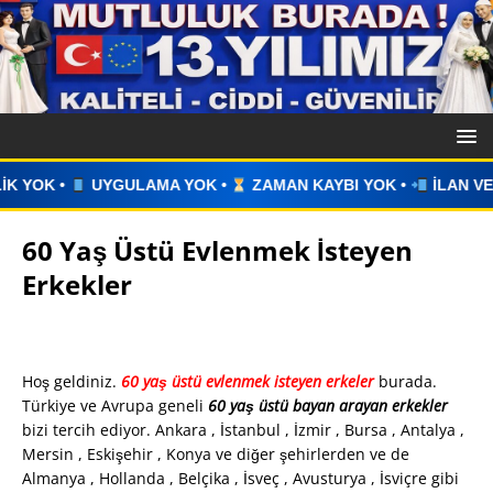
K •
ZAMAN KAYBI YOK •
İLAN VERİN •
WHATSAPP ÜZERİN
60 Yaş Üstü Evlenmek İsteyen
Erkekler
Hoş geldiniz.
6
0 yaş üstü evlenmek isteyen erkeler
burada.
Türkiye ve Avrupa geneli
60 yaş üstü bayan arayan erkekler
bizi tercih ediyor. Ankara , İstanbul , İzmir , Bursa , Antalya ,
Mersin , Eskişehir , Konya ve diğer şehirlerden ve de
Almanya , Hollanda , Belçika , İsveç , Avusturya , İsviçre gibi