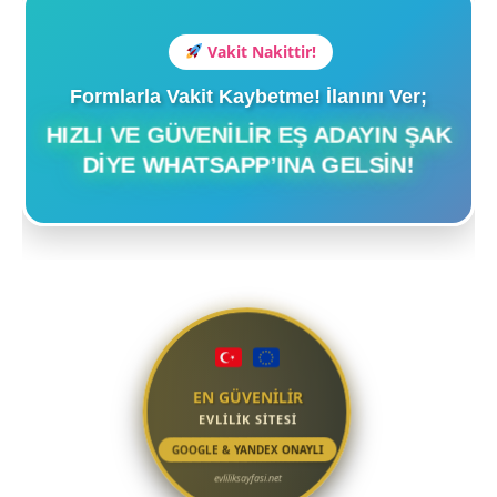
Vakit Nakittir!
Formlarla Vakit Kaybetme! İlanını Ver;
HIZLI VE GÜVENILIR EŞ ADAYIN ŞAK
DIYE WHATSAPP’INA GELSIN!
EN GÜVENİLİR
EVLİLİK SİTESİ
GOOGLE & YANDEX ONAYLI
evliliksayfasi.net