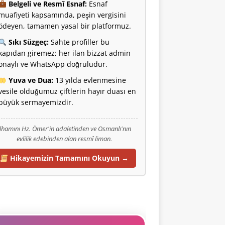
Belgeli ve Resmî Esnaf:
Esnaf
muafiyeti kapsamında, peşin vergisini
ödeyen, tamamen yasal bir platformuz.
Sıkı Süzgeç:
Sahte profiller bu
kapıdan giremez; her ilan bizzat admin
onaylı ve WhatsApp doğruludur.
Yuva ve Dua:
13 yılda evlenmesine
vesile olduğumuz çiftlerin hayır duası en
büyük sermayemizdir.
İlhamını Hz. Ömer'in adaletinden ve Osmanlı'nın
evlilik edebinden alan resmî liman.
Hikayemizin Tamamını Okuyun →