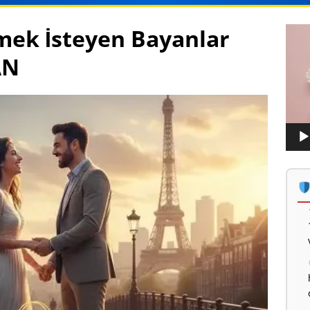
mek İsteyen Bayanlar
Vide
oynat
AN