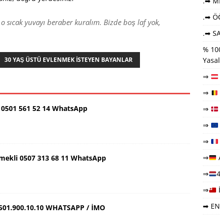
.➡ ME
.➡ Ö
 o sıcak yuvayı beraber kuralım. Bizde boş laf yok,
.➡ SA
% 100
30 YAŞ ÜSTÜ EVLENMEK İSTEYEN BAYANLAR
Yasal
⇒
⇒
0501 561 52 14 WhatsApp
⇒
⇒
⇒
⇒
Emekli 0507 313 68 11 WhatsApp
⇒
4
⇒
➡ EN
501.900.10.10 WHATSAPP / İMO