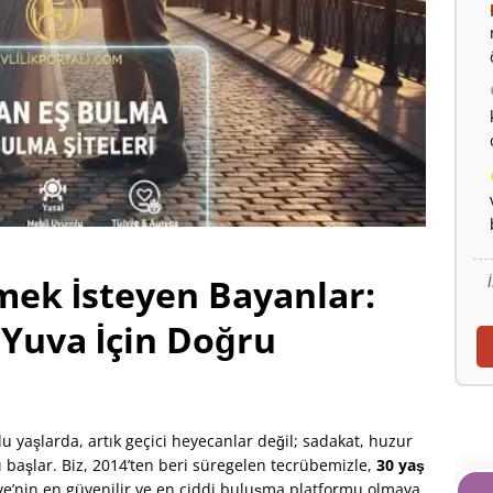
mek İsteyen Bayanlar:
 Yuva İçin Doğru
’lu yaşlarda, artık geçici heyecanlar değil; sadakat, huzur
ı başlar. Biz, 2014’ten beri süregelen tecrübemizle,
30 yaş
ye’nin en güvenilir ve en ciddi buluşma platformu olmaya