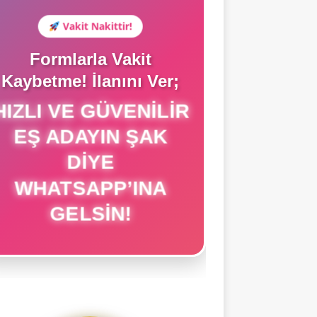
Vakit Nakittir!
Formlarla Vakit
Kaybetme! İlanını Ver;
HIZLI VE GÜVENILIR
EŞ ADAYIN ŞAK
DIYE
WHATSAPP’INA
GELSIN!