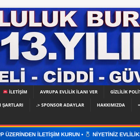
İLETİŞİM
AVRUPA EVLİLİK İLANI VER
GIZLILIK POLI
 ŞARTLARI
.> SPONSOR ADAYLAR
HAKKIMIZDA
İŞİM KURUN •
NİYETİNİZ EVLİLİKSE, DOĞRU YERDES