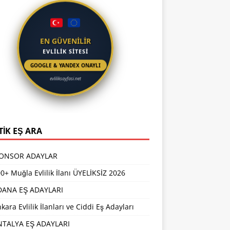
EN GÜVENİLİR
EVLİLİK SİTESİ
GOOGLE & YANDEX ONAYLI
evliliksayfasi.net
TİK EŞ ARA
PONSOR ADAYLAR
0+ Muğla Evlilik İlanı ÜYELİKSİZ 2026
DANA EŞ ADAYLARI
kara Evlilik İlanları ve Ciddi Eş Adayları
NTALYA EŞ ADAYLARI