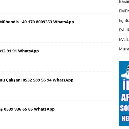
Başar
EMEK
Eş Bu
ş Mühendis +49 170 8009353 WhatsApp
Evlil
EVLİL
Mura
 813 91 91 WhatsApp
mu Çalışanı 0532 589 56 94 WhatsApp
aş 0539 936 65 85 WhatsApp