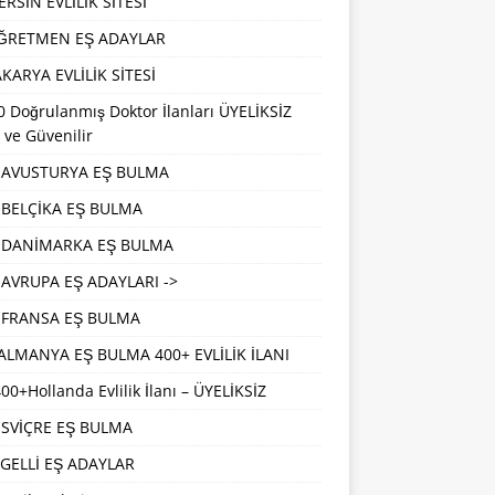
RSİN EVLİLİK SİTESİ
ĞRETMEN EŞ ADAYLAR
KARYA EVLİLİK SİTESİ
 Doğrulanmış Doktor İlanları ÜYELİKSİZ
 ve Güvenilir
AVUSTURYA EŞ BULMA
BELÇİKA EŞ BULMA
DANİMARKA EŞ BULMA
AVRUPA EŞ ADAYLARI ->
FRANSA EŞ BULMA
ALMANYA EŞ BULMA 400+ EVLİLİK İLANI
00+Hollanda Evlilik İlanı – ÜYELİKSİZ
İSVİÇRE EŞ BULMA
GELLİ EŞ ADAYLAR