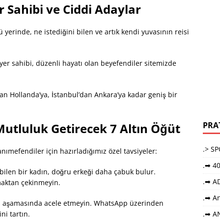
r Sahibi ve Ciddi Adaylar
 yerinde, ne istediğini bilen ve artık kendi yuvasının reisi
yer sahibi, düzenli hayatı olan beyefendiler sitemizde
n Hollanda’ya, İstanbul’dan Ankara’ya kadar geniş bir
PRA
utluluk Getirecek 7 Altın Öğüt
.> S
ımefendiler için hazırladığımız özel tavsiyeler:
.➡ 40
 bilen bir kadın, doğru erkeği daha çabuk bulur.
.➡ A
şmaktan çekinmeyin.
.➡ An
 aşamasında acele etmeyin. WhatsApp üzerinden
i tartın.
.➡ A