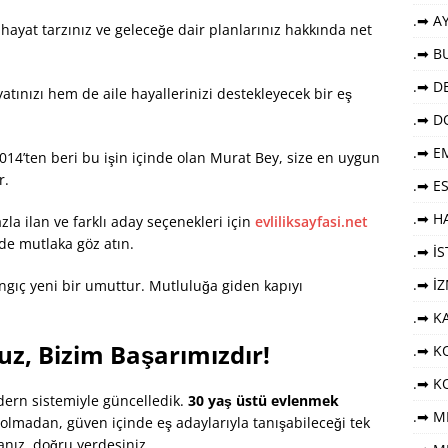
.➡ AY
hayat tarzınız ve geleceğe dair planlarınız hakkında net
.➡ B
.➡ DE
tınızı hem de aile hayallerinizi destekleyecek bir eş
.➡ D
.➡ E
014’ten beri bu işin içinde olan Murat Bey, size en uygun
r.
.➡ E
.➡ HA
la ilan ve farklı aday seçenekleri için
evliliksayfasi.net
de mutlaka göz atın.
.➡ İ
.➡ İ
gıç yeni bir umuttur. Mutluluğa giden kapıyı
.➡ K
uz, Bizim Başarımızdır!
.➡ KO
.➡ K
dern sistemiyle güncelledik.
30 yaş üstü evlenmek
.➡ M
olmadan, güven içinde eş adaylarıyla tanışabileceği tek
sanız, doğru yerdesiniz.