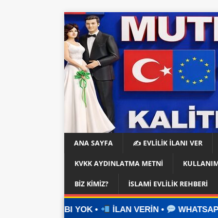
ANA SAYFA
✍️ EVLİLİK İLANI VER
KVKK AYDINLATMA METNI
KULLANIM
BIZ KIMIZ?
İSLAMI EVLILIK REHBERI
YOK •
İLAN VERİN •
WHATSAPP ÜZERİNDEN İLET