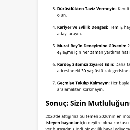
Dürüstlükten Taviz Vermeyin:
Kendi 
olun.
Kariyer ve Evlilik Dengesi:
Hem iş haya
adayı arayın.
Murat Bey’in Deneyimine Güvenin:
2
eşleşme için her zaman yardıma hazı
Kardeş Sitemizi Ziyaret Edin:
Daha faz
adresindeki 30 yaş üstü kategorisine 
Geçmişe Takılıp Kalmayın:
Her başlan
aralamaktan korkmayın.
Sonuç: Sizin Mutluluğun
2020’de attığımız bu temeli 2026’nın en mo
isteyen bayanlar
için deşifre olma korkusu 
yer burasıdır. Ciddi bir evlilik hayal ediyor