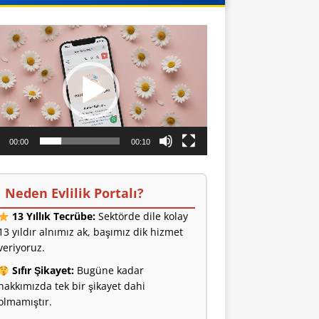
o
ıcı
00:00
00:10
Neden Evlilik Portalı?
13 Yıllık Tecrübe:
Sektörde dile kolay
13 yıldır alnımız ak, başımız dik hizmet
veriyoruz.
Sıfır Şikayet:
Bugüne kadar
hakkımızda tek bir şikayet dahi
olmamıştır.