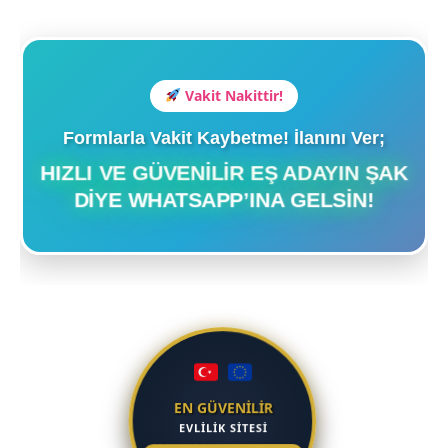
Vakit Nakittir!
Formlarla Vakit Kaybetme! İlanını Ver;
HIZLI VE GÜVENILIR EŞ ADAYIN ŞAK
DIYE WHATSAPP’INA GELSIN!
EN GÜVENİLİR
EVLİLİK SİTESİ