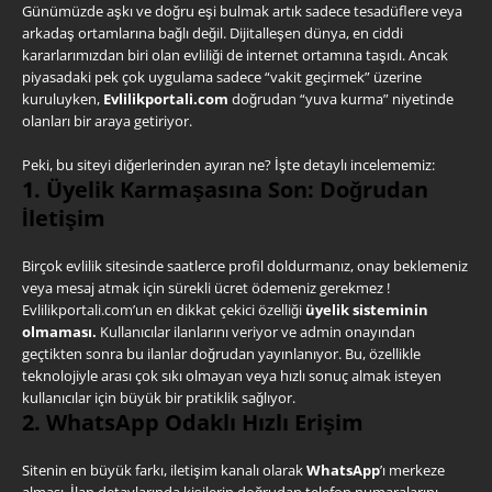
Günümüzde aşkı ve doğru eşi bulmak artık sadece tesadüflere veya
arkadaş ortamlarına bağlı değil. Dijitalleşen dünya, en ciddi
kararlarımızdan biri olan evliliği de internet ortamına taşıdı. Ancak
piyasadaki pek çok uygulama sadece “vakit geçirmek” üzerine
kuruluyken,
Evlilikportali.com
doğrudan “yuva kurma” niyetinde
olanları bir araya getiriyor.
Peki, bu siteyi diğerlerinden ayıran ne? İşte detaylı incelememiz:
1. Üyelik Karmaşasına Son: Doğrudan
İletişim
Birçok evlilik sitesinde saatlerce profil doldurmanız, onay beklemeniz
veya mesaj atmak için sürekli ücret ödemeniz gerekmez !
Evlilikportali.com’un en dikkat çekici özelliği
üyelik sisteminin
olmaması.
Kullanıcılar ilanlarını veriyor ve admin onayından
geçtikten sonra bu ilanlar doğrudan yayınlanıyor. Bu, özellikle
teknolojiyle arası çok sıkı olmayan veya hızlı sonuç almak isteyen
kullanıcılar için büyük bir pratiklik sağlıyor.
2. WhatsApp Odaklı Hızlı Erişim
Sitenin en büyük farkı, iletişim kanalı olarak
WhatsApp
’ı merkeze
alması. İlan detaylarında kişilerin doğrudan telefon numaralarını