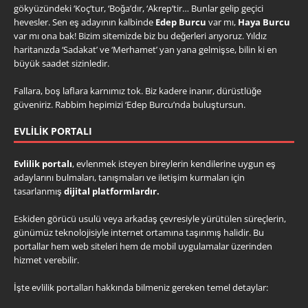
gökyüzündeki ‘Koç’tur, ‘Boğa’dır, ‘Akrep’tir… Bunlar gelip geçici
hevesler. Sen eş adayının kalbinde
Edep Burcu
var mı,
Haya Burcu
var mı ona bak! Bizim sitemizde biz bu değerleri arıyoruz. Yıldız
haritanızda ‘Sadakat’ ve ‘Merhamet’ yan yana gelmişse, bilin ki en
büyük saadet sizinledir.
Fallara, boş laflara karnımız tok. Biz kadere inanır, dürüstlüğe
güveniriz. Rabbim hepimizi ‘Edep Burcu’nda buluştursun.
EVLILIK PORTALI
Evlilik portalı
, evlenmek isteyen bireylerin kendilerine uygun eş
adaylarını bulmaları, tanışmaları ve iletişim kurmaları için
tasarlanmış
dijital platformlardır.
Eskiden görücü usulü veya arkadaş çevresiyle yürütülen süreçlerin,
günümüz teknolojisiyle internet ortamına taşınmış halidir. Bu
portallar hem web siteleri hem de mobil uygulamalar üzerinden
hizmet verebilir.
İşte evlilik portalları hakkında bilmeniz gereken temel detaylar: