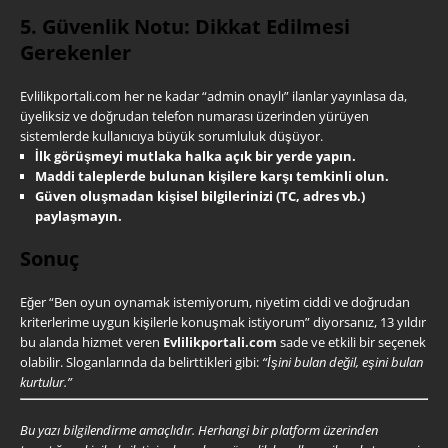
5. Güvenlik Notu: Dikkat Edilmesi
Gerekenler
Evlilikportali.com her ne kadar “admin onaylı” ilanlar yayınlasa da,
üyeliksiz ve doğrudan telefon numarası üzerinden yürüyen
sistemlerde kullanıcıya büyük sorumluluk düşüyor.
İlk görüşmeyi mutlaka halka açık bir yerde yapın.
Maddi taleplerde bulunan kişilere karşı temkinli olun.
Güven oluşmadan kişisel bilgilerinizi (TC, adres vb.)
paylaşmayın.
Sonuç
Eğer “Ben oyun oynamak istemiyorum, niyetim ciddi ve doğrudan
kriterlerime uygun kişilerle konuşmak istiyorum” diyorsanız, 13 yıldır
bu alanda hizmet veren
Evlilikportali.com
sade ve etkili bir seçenek
olabilir. Sloganlarında da belirttikleri gibi:
“İşini bulan değil, eşini bulan
kurtulur.”
Bu yazı bilgilendirme amaçlıdır. Herhangi bir platform üzerinden