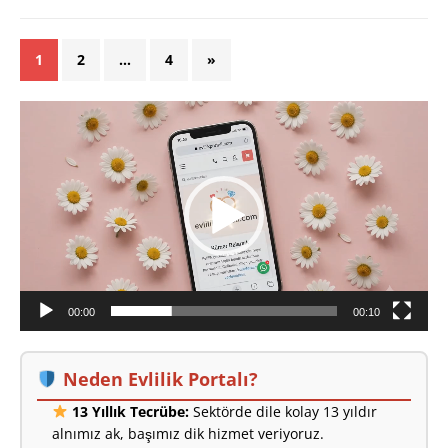
1
2
…
4
»
Video
oynatıcı
00:00
00:10
Neden Evlilik Portalı?
13 Yıllık Tecrübe:
Sektörde dile kolay 13 yıldır
alnımız ak, başımız dik hizmet veriyoruz.