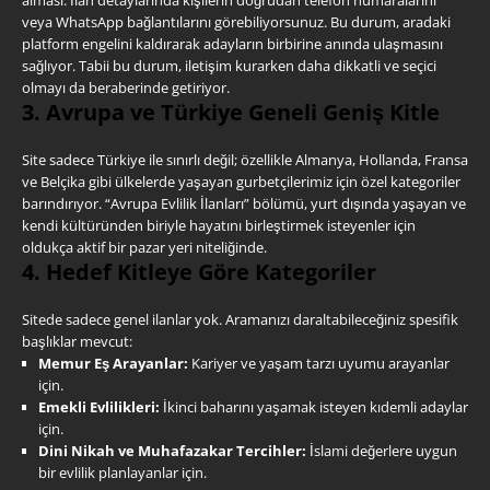
veya WhatsApp bağlantılarını görebiliyorsunuz. Bu durum, aradaki
platform engelini kaldırarak adayların birbirine anında ulaşmasını
sağlıyor. Tabii bu durum, iletişim kurarken daha dikkatli ve seçici
olmayı da beraberinde getiriyor.
3. Avrupa ve Türkiye Geneli Geniş Kitle
Site sadece Türkiye ile sınırlı değil; özellikle Almanya, Hollanda, Fransa
ve Belçika gibi ülkelerde yaşayan gurbetçilerimiz için özel kategoriler
barındırıyor. “Avrupa Evlilik İlanları” bölümü, yurt dışında yaşayan ve
kendi kültüründen biriyle hayatını birleştirmek isteyenler için
oldukça aktif bir pazar yeri niteliğinde.
4. Hedef Kitleye Göre Kategoriler
Sitede sadece genel ilanlar yok. Aramanızı daraltabileceğiniz spesifik
başlıklar mevcut:
Memur Eş Arayanlar:
Kariyer ve yaşam tarzı uyumu arayanlar
için.
Emekli Evlilikleri:
İkinci baharını yaşamak isteyen kıdemli adaylar
için.
Dini Nikah ve Muhafazakar Tercihler:
İslami değerlere uygun
bir evlilik planlayanlar için.