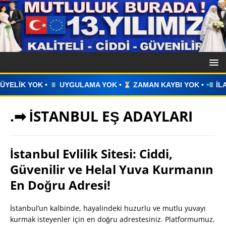
AMA YOK •
ZAMAN KAYBI YOK •
İLAN VERİN •
WHATSAPP
.➡ İSTANBUL EŞ ADAYLARI
İstanbul Evlilik Sitesi: Ciddi,
Güvenilir ve Helal Yuva Kurmanın
En Doğru Adresi!
İstanbul’un kalbinde, hayalindeki huzurlu ve mutlu yuvayı
kurmak isteyenler için en doğru adrestesiniz. Platformumuz,