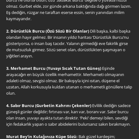
olmaz. Gurbet elde, zor günde arkana baktığında dağı görmen lazım.
Eş dediğin, rüzgar ne taraftan eserse essin, senin yanından milim
kaymayandır.
2. Dürüstlük Burcu (Özü Sözü Bir Olanlar)
Dili başka, kalbi başka
olandan hayır gelmez. Bir insanın yıldız haritası ‘Dürüstlük Burcu’nu
gösteriyorsa, o insan baş tacıdır. Yalanın girmediği eve fakirlik girse
de mutsuzluk girmez. Sözü senet olan, dürüstlükten şaşmayan o
yiğitleri arayın.
3. Merhamet Burcu (Yuvayı Sıcak Tutan Güneş)
Eşinde
arayacağın en büyük özellik merhamettir. Merhameti olmayanın
adaleti olmaz, sevgisi olmaz. Bir bakışıyla içini ısıtan, düşene el
uzatan, Allah korkusuyla kuldan utanan o merhametli gönüllere talip
olun.
4. Sabır Burcu (Gurbetin Kahrını Çekenler)
Evlilik dediğin sadece
güneşli günler değildir; fırtınası var, karı var, boranı var. Sabır burcu
olan insan, yuvayı ayakta tutan direktir. ‘Peki’ demeyi bilen, sevdiği
için fedakarlık yapan o sabır abidelerini bulursanız sakın bırakmayın.
Murat Bey’in Kulağınıza Küpe Sözü:
Bak güzel kardeşim;