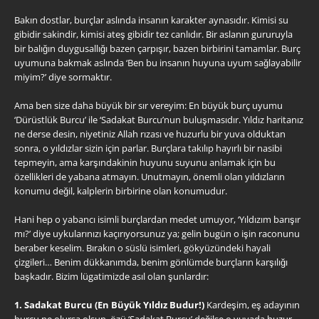
Bakın dostlar, burçlar aslında insanın karakter aynasıdır. Kimisi su
gibidir sakindir, kimisi ateş gibidir tez canlıdır. Bir aslanın gururuyla
bir balığın duygusallığı bazen çarpışır, bazen birbirini tamamlar. Burç
uyumuna bakmak aslında ‘Ben bu insanın huyuna uyum sağlayabilir
miyim?’ diye sormaktır.
Ama ben size daha büyük bir sır vereyim: En büyük burç uyumu
‘Dürüstlük Burcu’ ile ‘Sadakat Burcu’nun buluşmasıdır. Yıldız haritanız
ne derse desin, niyetiniz Allah rızası ve huzurlu bir yuva olduktan
sonra, o yıldızlar sizin için parlar. Burçlara takılıp hayırlı bir nasibi
tepmeyin, ama karşındakinin huyunu suyunu anlamak için bu
özellikleri de yabana atmayın. Unutmayın, önemli olan yıldızların
konumu değil, kalplerin birbirine olan konumudur.
Hani hep o yabancı isimli burçlardan medet umuyor, ‘Yıldızım barışır
mı?’ diye uykularınızı kaçırıyorsunuz ya; gelin bugün o işin raconunu
beraber keselim. Bırakın o süslü isimleri, gökyüzündeki hayali
çizgileri… Benim dükkanımda, benim gönlümde burçların karşılığı
başkadır. Bizim lügatimizde asıl olan şunlardır:
1. Sadakat Burcu (En Büyük Yıldız Budur!)
Kardeşim, eş adayının
burcu ne olursa olsun, özü ‘Sadakat Burcu’ değilse o yuvada huzur