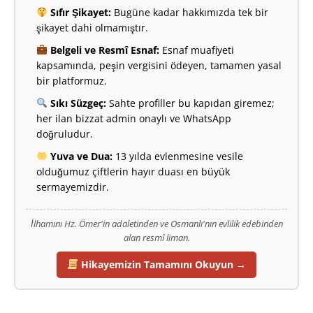
Sıfır Şikayet:
Bugüne kadar hakkımızda tek bir
şikayet dahi olmamıştır.
Belgeli ve Resmî Esnaf:
Esnaf muafiyeti
kapsamında, peşin vergisini ödeyen, tamamen yasal
bir platformuz.
Sıkı Süzgeç:
Sahte profiller bu kapıdan giremez;
her ilan bizzat admin onaylı ve WhatsApp
doğruludur.
Yuva ve Dua:
13 yılda evlenmesine vesile
olduğumuz çiftlerin hayır duası en büyük
sermayemizdir.
İlhamını Hz. Ömer'in adaletinden ve Osmanlı'nın evlilik edebinden
alan resmî liman.
Hikayemizin Tamamını Okuyun →