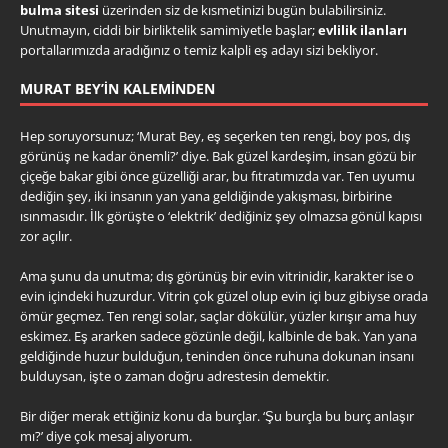
bulma sitesi
üzerinden siz de kısmetinizi bugün bulabilirsiniz.
Unutmayın, ciddi bir birliktelik samimiyetle başlar;
evlilik ilanları
portallarımızda aradığınız o temiz kalpli eş adayı sizi bekliyor.
MURAT BEY’IN KALEMINDEN
Hep soruyorsunuz; ‘Murat Bey, eş seçerken ten rengi, boy pos, dış
görünüş ne kadar önemli?’ diye. Bak güzel kardeşim, insan gözü bir
çiçeğe bakar gibi önce güzelliği arar, bu fıtratımızda var. Ten uyumu
dediğin şey, iki insanın yan yana geldiğinde yakışması, birbirine
ısınmasıdır. İlk görüşte o ‘elektrik’ dediğiniz şey olmazsa gönül kapısı
zor açılır.
Ama şunu da unutma; dış görünüş bir evin vitrinidir, karakter ise o
evin içindeki huzurdur. Vitrin çok güzel olup evin içi buz gibiyse orada
ömür geçmez. Ten rengi solar, saçlar dökülür, yüzler kırışır ama huy
eskimez. Eş ararken sadece gözünle değil, kalbinle de bak. Yan yana
geldiğinde huzur bulduğun, teninden önce ruhuna dokunan insanı
bulduysan, işte o zaman doğru adrestesin demektir.
Bir diğer merak ettiğiniz konu da burçlar. ‘Şu burçla bu burç anlaşır
mı?’ diye çok mesaj alıyorum.