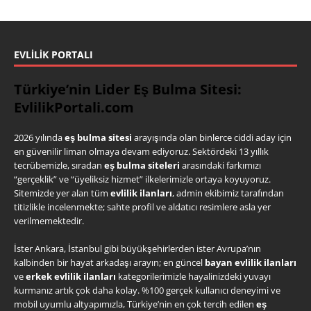
EVLILIK PORTALI
Türkiye’nin Lider Eş Bulma Sitesi:
EvlilikPortali.com
2026 yılında
eş bulma sitesi
arayışında olan binlerce ciddi aday için
en güvenilir liman olmaya devam ediyoruz. Sektördeki 13 yıllık
tecrübemizle, sıradan
eş bulma siteleri
arasındaki farkımızı
“gerçeklik” ve “üyeliksiz hizmet” ilkelerimizle ortaya koyuyoruz.
Sitemizde yer alan tüm
evlilik ilanları
, admin ekibimiz tarafından
titizlikle incelenmekte; sahte profil ve aldatıcı resimlere asla yer
verilmemektedir.
İster Ankara, İstanbul gibi büyükşehirlerden ister Avrupa’nın
kalbinden bir hayat arkadaşı arayın; en güncel
bayan evlilik ilanları
ve
erkek evlilik ilanları
kategorilerimizle hayalinizdeki yuvayı
kurmanız artık çok daha kolay. %100 gerçek kullanıcı deneyimi ve
mobil uyumlu altyapımızla, Türkiye’nin en çok tercih edilen
eş