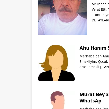
Merhaba b
Vefat Etti
sıkıntım y
DETAYLARI
Ahu Hanım 5
Merhaba ben Ahu 5
Emekliyim. Çocuk 
arası emekli
[İLA
Murat Bey 3
WhatsAp
Merhaba ben İsta