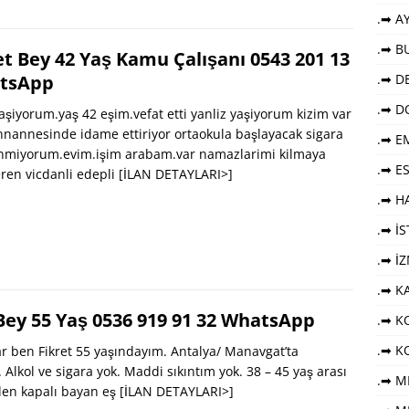
.➡ AY
.➡ B
 Bey 42 Yaş Kamu Çalışanı 0543 201 13
tsApp
.➡ DE
.➡ D
şiyorum.yaş 42 eşim.vefat etti yanliz yaşiyorum kizim var
nnannesinde idame ettiriyor ortaokula başlayacak sigara
.➡ E
lanmiyorum.evim.işim arabam.var namazlarimi kilmaya
.➡ E
ren vicdanli edepli
[İLAN DETAYLARI>]
.➡ HA
.➡ İ
.➡ İ
.➡ K
 Bey 55 Yaş 0536 919 91 32 WhatsApp
.➡ KO
.➡ K
 ben Fikret 55 yaşındayım. Antalya/ Manavgat’ta
 Alkol ve sigara yok. Maddi sıkıntım yok. 38 – 45 yaş arası
.➡ M
len kapalı bayan eş
[İLAN DETAYLARI>]