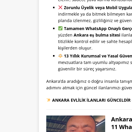
Zorunlu Üyelik veya Mobil Uygul
indirmekle ya da bitmek bilmeyen karm
planda izlenmez, gizliliğiniz ve güven
Tamamen WhatsApp Onaylı Gerçek
yüzden
Ankara eş bulma sitesi
ilanla
titizlikle kontrol edilir ve sahte hes
kişilerden oluşur.
13 Yıllık Kurumsal ve Yasal Güven
mevzuatlara tam uyumlu altyapımız 
güvenilir bir süreç yaşarsınız.
Ankara’da aradığınız o doğru insanla tanış
adımını atmak için güncel ilanlarımızı güve
ANKARA EVLİLİK İLANLARI GÜNCELDİR
Ankara 
11 Wha