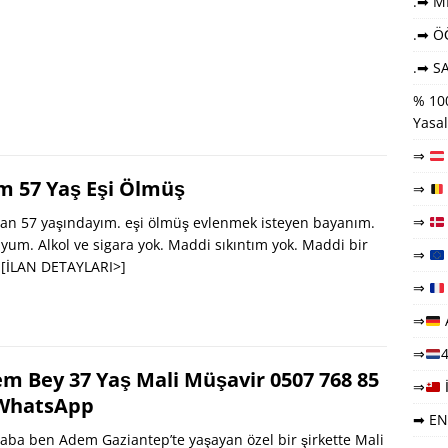
.➡ ME
.➡ Ö
.➡ SA
% 100
Yasal
⇒
m 57 Yaş Eşi Ölmüş
⇒
⇒
an 57 yaşındayım. eşi ölmüş evlenmek isteyen bayanım.
um. Alkol ve sigara yok. Maddi sıkıntım yok. Maddi bir
⇒
.
[İLAN DETAYLARI>]
⇒
⇒
⇒
4
m Bey 37 Yaş Mali Müşavir 0507 768 85
⇒
WhatsApp
➡ EN
ba ben Adem Gaziantep’te yaşayan özel bir şirkette Mali