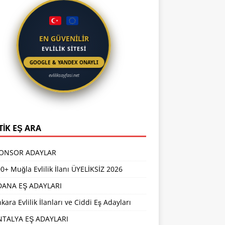
EN GÜVENİLİR
EVLİLİK SİTESİ
GOOGLE & YANDEX ONAYLI
evliliksayfasi.net
TİK EŞ ARA
PONSOR ADAYLAR
0+ Muğla Evlilik İlanı ÜYELİKSİZ 2026
DANA EŞ ADAYLARI
kara Evlilik İlanları ve Ciddi Eş Adayları
NTALYA EŞ ADAYLARI