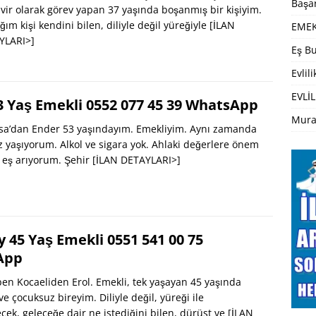
Başar
ir olarak görev yapan 37 yaşında boşanmış bir kişiyim.
ğım kişi kendini bilen, diliyle değil yüreğiyle
[İLAN
EMEK
YLARI>]
Eş Bu
Evlil
EVLİL
3 Yaş Emekli 0552 077 45 39 WhatsApp
Mura
a’dan Ender 53 yaşındayım. Emekliyim. Aynı zamanda
z yaşıyorum. Alkol ve sigara yok. Ahlaki değerlere önem
 eş arıyorum. Şehir
[İLAN DETAYLARI>]
y 45 Yaş Emekli 0551 541 00 75
App
n Kocaeliden Erol. Emekli, tek yaşayan 45 yaşında
e çocuksuz bireyim. Diliyle değil, yüreği ile
cek, geleceğe dair ne istediğini bilen, dürüst ve
[İLAN