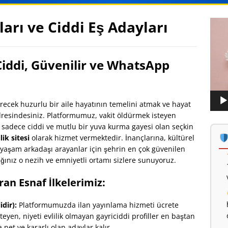
ları ve Ciddi Eş Adayları
Vide
oynat
 Ciddi, Güvenilir ve WhatsApp
ecek huzurlu bir aile hayatının temelini atmak ve hayat
resindesiniz. Platformumuz, vakit öldürmek isteyen
 sadece ciddi ve mutlu bir yuva kurma gayesi olan seçkin
lik sitesi
olarak hizmet vermektedir. İnançlarına, kültürel
yaşam arkadaşı arayanlar için şehrin en çok güvenilen
ğınız o nezih ve emniyetli ortamı sizlere sunuyoruz.
ran Esnaf İlkelerimiz:
idir):
Platformumuzda ilan yayınlama hizmeti ücrete
yen, niyeti evlilik olmayan gayriciddi profiller en baştan
et ve kararlı olan adaylar kalır.