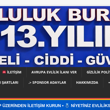
İLETİŞİM
AVRUPA EVLİLİK İLANI VER
GIZLILIK POLI
 ŞARTLARI
.> SPONSOR ADAYLAR
HAKKIMIZDA
İŞİM KURUN •
NİYETİNİZ EVLİLİKSE, DOĞRU YERDE