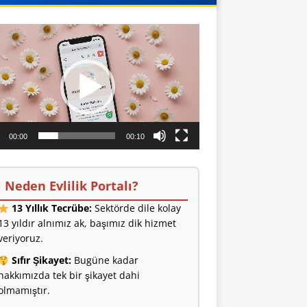
o
ıcı
00:00
00:10
Neden Evlilik Portalı?
13 Yıllık Tecrübe:
Sektörde dile kolay
13 yıldır alnımız ak, başımız dik hizmet
veriyoruz.
Sıfır Şikayet:
Bugüne kadar
hakkımızda tek bir şikayet dahi
olmamıştır.