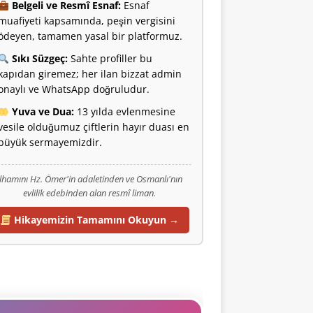
Belgeli ve Resmî Esnaf:
Esnaf
muafiyeti kapsamında, peşin vergisini
ödeyen, tamamen yasal bir platformuz.
Sıkı Süzgeç:
Sahte profiller bu
kapıdan giremez; her ilan bizzat admin
onaylı ve WhatsApp doğruludur.
Yuva ve Dua:
13 yılda evlenmesine
vesile olduğumuz çiftlerin hayır duası en
büyük sermayemizdir.
İlhamını Hz. Ömer'in adaletinden ve Osmanlı'nın
evlilik edebinden alan resmî liman.
Hikayemizin Tamamını Okuyun →