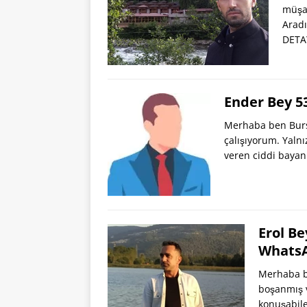
müşav
Aradı
DETA
Ender Bey 5
Merhaba ben Burs
çalışıyorum. Yalnı
veren ciddi bayan
Erol Be
Whats
Merhaba be
boşanmış v
konuşabile