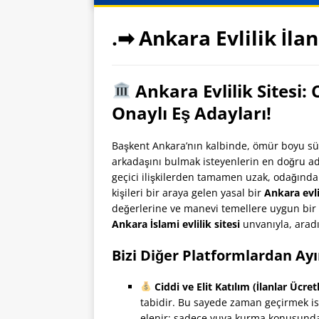
.➡ Ankara Evlilik İlan
Ankara Evlilik Sitesi:
Onaylı Eş Adayları!
Başkent Ankara’nın kalbinde, ömür boyu sür
arkadaşını bulmak isteyenlerin en doğru ad
geçici ilişkilerden tamamen uzak, odağında
kişileri bir araya gelen yasal bir
Ankara evli
değerlerine ve manevi temellere uygun bir 
Ankara İslami evlilik sitesi
unvanıyla, aradı
Bizi Diğer Platformlardan Ayı
Ciddi ve Elit Katılım (İlanlar Ücretl
tabidir. Bu sayede zaman geçirmek iste
elenir; sadece yuva kurma konusunda n