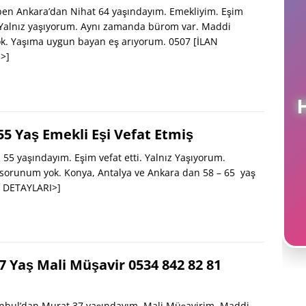
en Ankara’dan Nihat 64 yaşındayım. Emekliyim. Eşim
. Yalnız yaşıyorum. Aynı zamanda bürom var. Maddi
ok. Yaşıma uygun bayan eş arıyorum. 0507
[İLAN
>]
5 Yaş Emekli Eşi Vefat Etmiş
5 yaşındayım. Eşim vefat etti. Yalnız Yaşıyorum.
sorunum yok. Konya, Antalya ve Ankara dan 58 – 65 yaş
N DETAYLARI>]
7 Yaş Mali Müşavir 0534 842 82 81
nbul’dan Murat 37 yaşındayım. Mali Müşavirim. Maddi