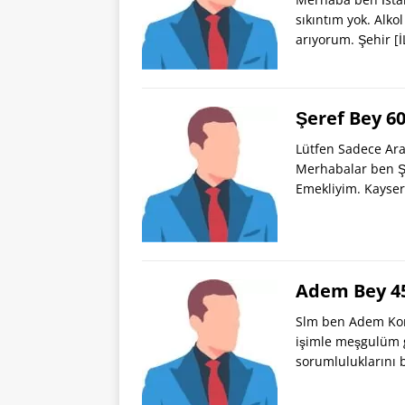
sıkıntım yok. Alko
arıyorum. Şehir
[
Şeref Bey 6
Lütfen Sadece Ara
Merhabalar ben Ş
Emekliyim. Kayser
Adem Bey 45
Slm ben Adem Kon
işimle meşgulüm gı
sorumluluklarını 