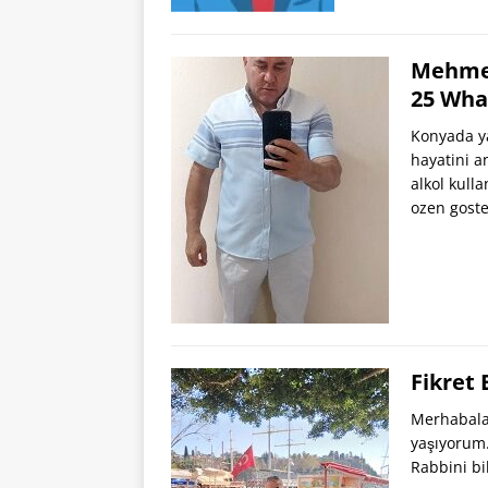
Mehmet
25 Wha
Konyada ya
hayatini a
alkol kul
ozen goste
Fikret
Merhabalar
yaşıyorum.
Rabbini bi