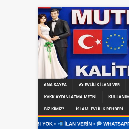
ANA SAYFA
✍️ EVLİLİK İLANI VER
KVKK AYDINLATMA METNI
KULLANIM
BIZ KIMIZ?
İSLAMI EVLILIK REHBERI
 YOK •
İLAN VERİN •
WHATSAPP ÜZERİNDEN İLET