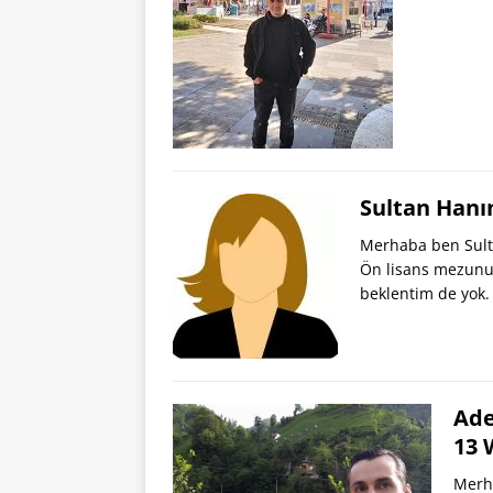
Sultan Hanı
Merhaba ben Sult
Ön lisans mezunuy
beklentim de yok
Ade
13 
Merha