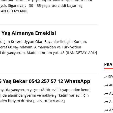
l yok. Sigara var. 30 – 35 yaş arası ciddi bayan eş
İLAN DETAYLARI>]
0 Yaş Almanya Emeklisi
dığım Kritere Uygun Olan Bayanlar İletişim Kursun.
eref 60 yaşındayım. Almanya’dan ve Türkiye’den
i de yaşıyorum. Maddi sıkıntım yok. 45
[İLAN DETAYLARI>]
PRA
.> S
 Yaş Bekar 0543 257 57 12 WhatsApp
.➡ 40
ya’da yaşıyorum yaşım 45 hiç evlilik yapmadım kendi
.➡ A
da alanında işyerim ve nakliye şirketim var evliliğin
bilen biriyim dürüst
[İLAN DETAYLARI>]
.➡ An
.➡ A