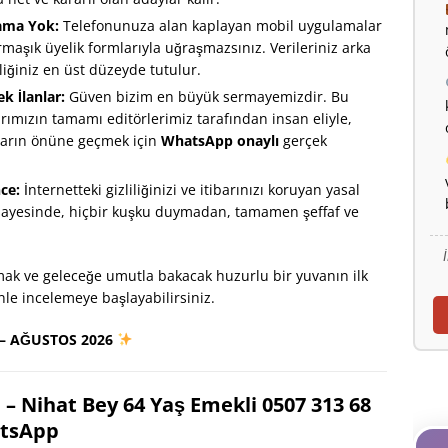
ama Yok:
Telefonunuza alan kaplayan mobil uygulamalar
aşık üyelik formlarıyla uğraşmazsınız. Verileriniz arka
liğiniz en üst düzeyde tutulur.
 İlanlar:
Güven bizim en büyük sermayemizdir. Bu
rımızın tamamı editörlerimiz tarafından insan eliyle,
apların önüne geçmek için
WhatsApp onaylı
gerçek
ce:
İnternetteki gizliliğinizi ve itibarınızı koruyan yasal
sayesinde, hiçbir kuşku duymadan, tamamen şeffaf ve
mak ve geleceğe umutla bakacak huzurlu bir yuvanın ilk
nle incelemeye başlayabilirsiniz.
 – AĞUSTOS 2026
– Nihat Bey 64 Yaş Emekli 0507 313 68
tsApp