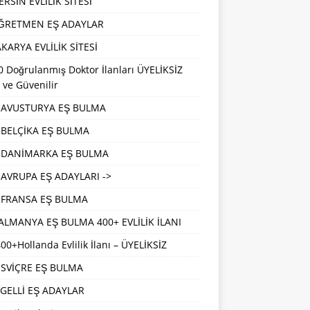
RSİN EVLİLİK SİTESİ
ĞRETMEN EŞ ADAYLAR
KARYA EVLİLİK SİTESİ
 Doğrulanmış Doktor İlanları ÜYELİKSİZ
 ve Güvenilir
AVUSTURYA EŞ BULMA
BELÇİKA EŞ BULMA
DANİMARKA EŞ BULMA
AVRUPA EŞ ADAYLARI ->
FRANSA EŞ BULMA
ALMANYA EŞ BULMA 400+ EVLİLİK İLANI
00+Hollanda Evlilik İlanı – ÜYELİKSİZ
İSVİÇRE EŞ BULMA
GELLİ EŞ ADAYLAR