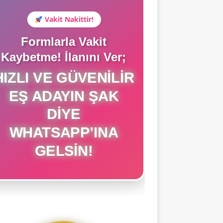
Vakit Nakittir!
Formlarla Vakit
Kaybetme! İlanını Ver;
HIZLI VE GÜVENILIR
EŞ ADAYIN ŞAK
DIYE
WHATSAPP’INA
GELSIN!